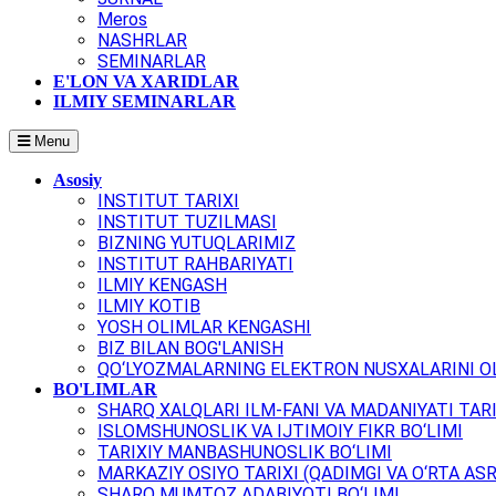
Meros
NASHRLAR
SEMINARLAR
E'LON VA XARIDLAR
ILMIY SEMINARLAR
Menu
Asosiy
INSTITUT TARIXI
INSTITUT TUZILMASI
BIZNING YUTUQLARIMIZ
INSTITUT RAHBARIYATI
ILMIY KENGASH
ILMIY KOTIB
YOSH OLIMLAR KENGASHI
BIZ BILAN BOG'LANISH
QO‘LYOZMALARNING ELEKTRON NUSXALARINI OL
BO'LIMLAR
SHARQ XALQLARI ILM-FANI VA MADANIYATI TARI
ISLOMSHUNOSLIK VA IJTIMOIY FIKR BO‘LIMI
TARIXIY MANBASHUNOSLIK BO‘LIMI
MARKAZIY OSIYO TARIXI (QADIMGI VA O‘RTA ASR
SHARQ MUMTOZ ADABIYOTI BO‘LIMI