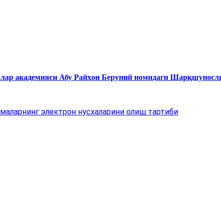
нлар академияси Абу Райҳон Беруний номидаги Шарқшуносл
маларнинг электрон нусхаларини олиш тартиби