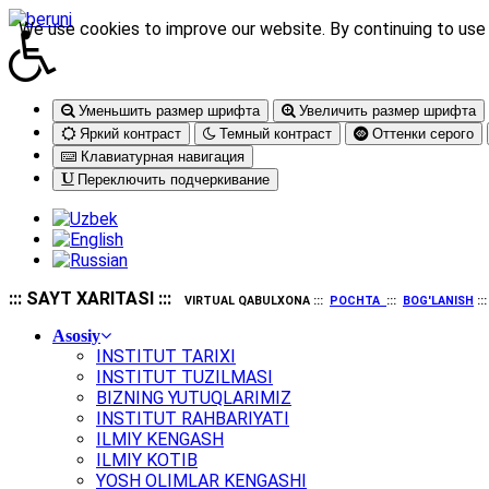
We use cookies to improve our website. By continuing to use 
Уменьшить размер шрифта
Увеличить размер шрифта
Яркий контраст
Темный контраст
Оттенки серого
Клавиатурная навигация
Переключить подчеркивание
::: SAYT XARITASI :::
VIRTUAL QABULXONA :::
POCHTA
:::
BOG'LANISH
::
Asosiy
INSTITUT TARIXI
INSTITUT TUZILMASI
BIZNING YUTUQLARIMIZ
INSTITUT RAHBARIYATI
ILMIY KENGASH
ILMIY KOTIB
YOSH OLIMLAR KENGASHI