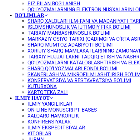
BIZ BILAN BOG'LANISH
QO‘LYOZMALARNING ELEKTRON NUSXALARINI OL
BO'LIMLAR
SHARQ XALQLARI ILM-FANI VA MADANIYATI TARI
ISLOMSHUNOSLIK VA IJTIMOIY FIKR BO‘LIMI
TARIXIY MANBASHUNOSLIK BO‘LIMI
MARKAZIY OSIYO TARIXI (QADIMGI VA O‘RTA ASR
SHARQ MUMTOZ ADABIYOTI BO‘LIMI
XORIJIY SHARQ MAMLAKATLARINING ZAMONAVI
TARIXIY HUJJATLARNI TADQIQ ETISH VA NASHR 
QO‘LYOZMALARNI KATALOGLASHTIRISH VA ELEK
SHARQ QO‘LYOZMALARI FONDI BO‘LIMI
SKANERLASH VA MIKROFILMLASHTIRISH BO‘LIM
KONSERVATSIYA VA RESTAVRATSIYA BO‘LIMI
KUTUBXONA
KARTOTEKA ZALI
ILMIY HAYOT
ILMIY YANGILIKLAR
ON-LINE MONUSCRIPT BASES
XALQARO HAMKORLIK
KONFIRENSIYALAR
ILMIY EKSPEDITSIYALAR
KITOBLAR
JURNAL