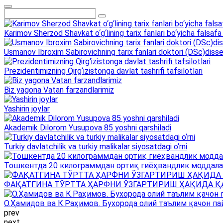
Karimov Sherzod Shavkat o‘g‘lining tarix fanlari bo‘yicha falsafa 
Usmanov Ibroxim Sabirovichning tarix fanlari doktori (DSc)dissert
Prezidentimizning Qirg‘izistonga davlat tashrifi tafsilotlari
Biz yagona Vatan farzandlarimiz
Yashirin joylar
Akademik Dilorom Yusupova 85 yoshni qarshiladi
Turkiy davlatchilik va turkiy malikalar siyosatdagi o‘rni
Тошкентда 20 килограммдан ортиқ гиёҳвандлик моддала
ФАҚАТГИНА ТЎРТТА ҲАРФНИ ЎЗГАРТИРИШ ҲАҚИДА Қ
О.Ҳамидов ва К.Раҳимов. Бухорода олий таълим қачон па
prev
next