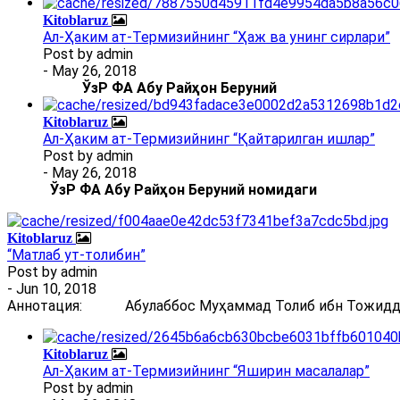
Kitoblaruz
Ал-Ҳаким ат-Термизийнинг “Ҳаж ва унинг сирлари”
Post by
admin
- May 26, 2018
ЎзР ФА Абу Райҳон Беруний
Kitoblaruz
Ал-Ҳаким ат-Термизийнинг “Қайтарилган ишлар”
Post by
admin
- May 26, 2018
ЎзР ФА Абу Райҳон Беруний номидаги
Kitoblaruz
“Матлаб ут-толибин”
Post by
admin
- Jun 10, 2018
Аннотация: Абулаббос Муҳаммад Толиб ибн Тожиддин 
Kitoblaruz
Ал-Ҳаким ат-Термизийнинг “Яширин масалалар”
Post by
admin