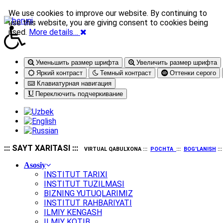
We use cookies to improve our website. By continuing to
use this website, you are giving consent to cookies being
used.
More details…
Уменьшить размер шрифта
Увеличить размер шрифта
Яркий контраст
Темный контраст
Оттенки серого
Клавиатурная навигация
Переключить подчеркивание
::: SAYT XARITASI :::
VIRTUAL QABULXONA :::
POCHTA
:::
BOG'LANISH
::
Asosiy
INSTITUT TARIXI
INSTITUT TUZILMASI
BIZNING YUTUQLARIMIZ
INSTITUT RAHBARIYATI
ILMIY KENGASH
ILMIY KOTIB