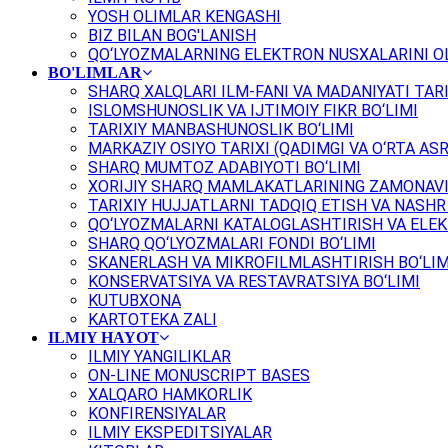
YOSH OLIMLAR KENGASHI
BIZ BILAN BOG'LANISH
QO‘LYOZMALARNING ELEKTRON NUSXALARINI OL
BO'LIMLAR
SHARQ XALQLARI ILM-FANI VA MADANIYATI TARI
ISLOMSHUNOSLIK VA IJTIMOIY FIKR BO‘LIMI
TARIXIY MANBASHUNOSLIK BO‘LIMI
MARKAZIY OSIYO TARIXI (QADIMGI VA O‘RTA ASR
SHARQ MUMTOZ ADABIYOTI BO‘LIMI
XORIJIY SHARQ MAMLAKATLARINING ZAMONAVI
TARIXIY HUJJATLARNI TADQIQ ETISH VA NASHR 
QO‘LYOZMALARNI KATALOGLASHTIRISH VA ELEK
SHARQ QO‘LYOZMALARI FONDI BO‘LIMI
SKANERLASH VA MIKROFILMLASHTIRISH BO‘LIM
KONSERVATSIYA VA RESTAVRATSIYA BO‘LIMI
KUTUBXONA
KARTOTEKA ZALI
ILMIY HAYOT
ILMIY YANGILIKLAR
ON-LINE MONUSCRIPT BASES
XALQARO HAMKORLIK
KONFIRENSIYALAR
ILMIY EKSPEDITSIYALAR