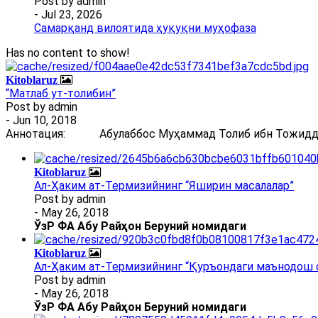
Post by
admin
- Jul 23, 2026
Самарқанд вилоятида ҳуқуқни муҳофаза
Has no content to show!
Kitoblaruz
“Матлаб ут-толибин”
Post by
admin
- Jun 10, 2018
Аннотация: Абулаббос Муҳаммад Толиб ибн Тожиддин 
Kitoblaruz
Ал-Ҳаким ат-Термизийнинг “Яширин масалалар”
Post by
admin
- May 26, 2018
ЎзР ФА Абу Райҳон Беруний номидаги
Kitoblaruz
Ал-Ҳаким ат-Термизийнинг “Қуръондаги маънодош 
Post by
admin
- May 26, 2018
ЎзР ФА Абу Райҳон Беруний номидаги