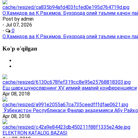
О.Ҳамидов ва К.Раҳимов. Бухорода олий таълим қачон па
Post by
admin
- Jul 07, 2026
-
0
О.Ҳамидов ва К.Раҳимов. Бухорода олий таълим қачон пайдо
Ko'p o'qilgan
Ёш шарқшуносларнинг ХV илмий-амалий конференцияси
Apr 08, 2018
Ўзбекистон Республикаси Фанлар академияси Абу Райҳо
Apr 08, 2018
ELEKTRON KATALOG BAZASI