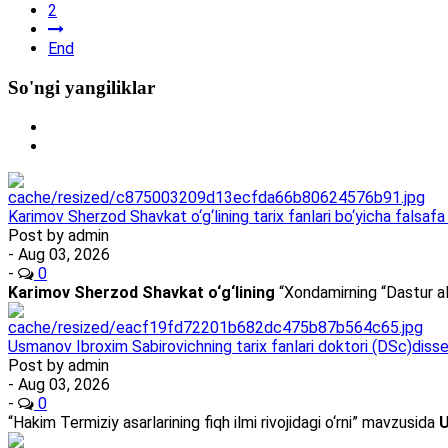
2
End
So'ngi yangiliklar
Karimov Sherzod Shavkat o‘g‘lining tarix fanlari bo‘yicha falsafa 
Post by
admin
- Aug 03, 2026
-
0
Karimov Sherzod Shavkat o‘g‘lining
“Xondamirning “Dastur al
Usmanov Ibroxim Sabirovichning tarix fanlari doktori (DSc)dissert
Post by
admin
- Aug 03, 2026
-
0
“Hakim Termiziy asarlarining fiqh ilmi rivojidagi o‘rni” mavzusida
U