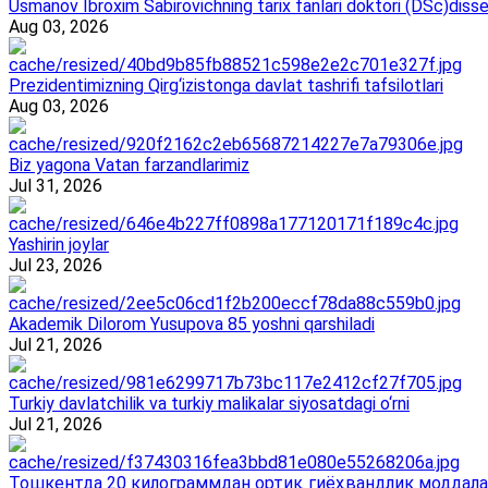
Usmanov Ibroxim Sabirovichning tarix fanlari doktori (DSc)dissert
Aug 03, 2026
Prezidentimizning Qirg‘izistonga davlat tashrifi tafsilotlari
Aug 03, 2026
Biz yagona Vatan farzandlarimiz
Jul 31, 2026
Yashirin joylar
Jul 23, 2026
Akademik Dilorom Yusupova 85 yoshni qarshiladi
Jul 21, 2026
Turkiy davlatchilik va turkiy malikalar siyosatdagi o‘rni
Jul 21, 2026
Тошкентда 20 килограммдан ортиқ гиёҳвандлик моддала