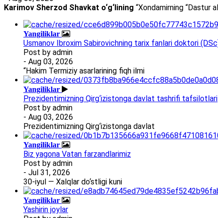
Karimov Sherzod Shavkat o‘g‘lining
“Xondamirning “Dastur al
Yangiliklar
Usmanov Ibroxim Sabirovichning tarix fanlari doktori (DSc)d
Post by
admin
- Aug 03, 2026
“Hakim Termiziy asarlarining fiqh ilmi
Yangiliklar
Prezidentimizning Qirg‘izistonga davlat tashrifi tafsilotlari
Post by
admin
- Aug 03, 2026
Prezidentimizning Qirg‘izistonga davlat
Yangiliklar
Biz yagona Vatan farzandlarimiz
Post by
admin
- Jul 31, 2026
30-iyul — Xalqlar do‘stligi kuni
Yangiliklar
Yashirin joylar