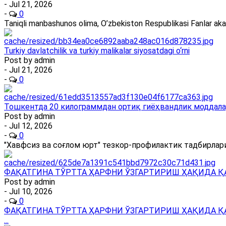
- Jul 21, 2026
-
0
Taniqli manbashunos olima, O’zbekiston Respublikasi Fanlar ak
Turkiy davlatchilik va turkiy malikalar siyosatdagi o‘rni
Post by
admin
- Jul 21, 2026
-
0
Тошкентда 20 килограммдан ортиқ гиёҳвандлик моддала
Post by
admin
- Jul 12, 2026
-
0
"Хавфсиз ва соғлом юрт" тезкор-профилактик тадбирлари
ФАҚАТГИНА ТЎРТТА ҲАРФНИ ЎЗГАРТИРИШ ҲАҚИДА Қ
Post by
admin
- Jul 10, 2026
-
0
ФАҚАТГИНА ТЎРТТА ҲАРФНИ ЎЗГАРТИРИШ ҲАҚИДА Қ
...