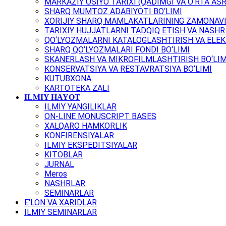
MARKAZIY OSIYO TARIXI (QADIMGI VA O‘RTA ASR
SHARQ MUMTOZ ADABIYOTI BO‘LIMI
XORIJIY SHARQ MAMLAKATLARINING ZAMONAVI
TARIXIY HUJJATLARNI TADQIQ ETISH VA NASHR 
QO‘LYOZMALARNI KATALOGLASHTIRISH VA ELEK
SHARQ QO‘LYOZMALARI FONDI BO‘LIMI
SKANERLASH VA MIKROFILMLASHTIRISH BO‘LIM
KONSERVATSIYA VA RESTAVRATSIYA BO‘LIMI
KUTUBXONA
KARTOTEKA ZALI
ILMIY HAYOT
ILMIY YANGILIKLAR
ON-LINE MONUSCRIPT BASES
XALQARO HAMKORLIK
KONFIRENSIYALAR
ILMIY EKSPEDITSIYALAR
KITOBLAR
JURNAL
Meros
NASHRLAR
SEMINARLAR
E'LON VA XARIDLAR
ILMIY SEMINARLAR