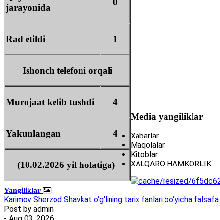
0
jarayonida
Rad etildi
1
Ishonch telefoni orqali
Murojaat kelib tushdi
4
Media yangiliklar
Yakunlangan
4
Xabarlar
Maqolalar
Kitoblar
XALQARO HAMKORLIK
(10.02.2026 yil holatiga)
Yangiliklar
Karimov Sherzod Shavkat o‘g‘lining tarix fanlari bo‘yicha falsafa 
Post by
admin
- Aug 03, 2026