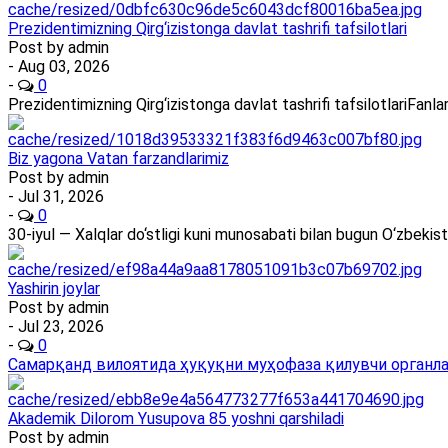
Prezidentimizning Qirg‘izistonga davlat tashrifi tafsilotlari
Post by
admin
- Aug 03, 2026
-
0
Prezidentimizning Qirg‘izistonga davlat tashrifi tafsilotlariFan
Biz yagona Vatan farzandlarimiz
Post by
admin
- Jul 31, 2026
-
0
30-iyul — Xalqlar do‘stligi kuni munosabati bilan bugun O‘zbekis
Yashirin joylar
Post by
admin
- Jul 23, 2026
-
0
Самарқанд вилоятида ҳуқуқни муҳофаза қилувчи органлар
Akademik Dilorom Yusupova 85 yoshni qarshiladi
Post by
admin