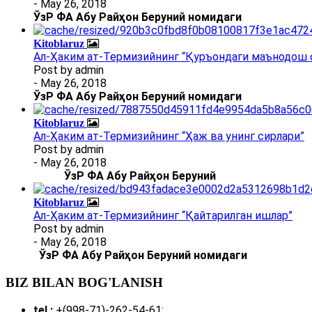
- May 26, 2018
ЎзР ФА Абу Райҳон Беруний номидаги
Kitoblaruz
Ал-Ҳаким ат-Термизийнинг “Қуръондаги маънодош 
Post by
admin
- May 26, 2018
ЎзР ФА Абу Райҳон Беруний номидаги
Kitoblaruz
Ал-Ҳаким ат-Термизийнинг “Ҳаж ва унинг сирлари”
Post by
admin
- May 26, 2018
ЎзР ФА Абу Райҳон Беруний
Kitoblaruz
Ал-Ҳаким ат-Термизийнинг “Қайтарилган ишлар”
Post by
admin
- May 26, 2018
ЎзР ФА Абу Райҳон Беруний номидаги
BIZ BILAN BOG'LANISH
tel.:
+(998-71)-262-54-61;