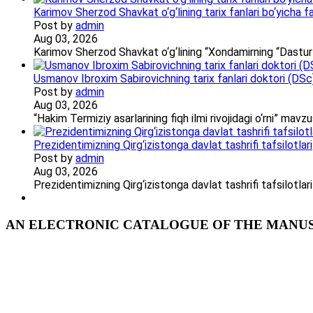
Karimov Sherzod Shavkat o‘g‘lining tarix fanlari bo‘yicha fa
Post by
admin
Aug 03, 2026
Karimov Sherzod Shavkat o‘g‘lining “Xondamirning “Dastur
Usmanov Ibroxim Sabirovichning tarix fanlari doktori (DSc)d
Post by
admin
Aug 03, 2026
“Hakim Termiziy asarlarining fiqh ilmi rivojidagi o‘rni” ma
Prezidentimizning Qirg‘izistonga davlat tashrifi tafsilotlari
Post by
admin
Aug 03, 2026
Prezidentimizning Qirg‘izistonga davlat tashrifi tafsilotl
AN ELECTRONIC CATALOGUE OF THE MANUSC