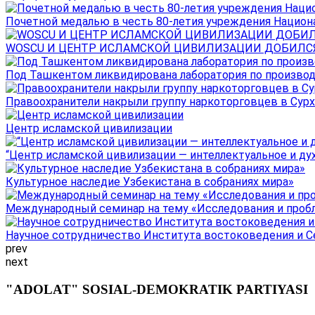
Почетной медалью в честь 80-летия учреждения Национал
WOSCU И ЦЕНТР ИСЛАМСКОЙ ЦИВИЛИЗАЦИИ ДОБИЛСЯ В
Под Ташкентом ликвидирована лаборатория по производ
Правоохранители накрыли группу наркоторговцев в Сурха
Центр исламской цивилизации
“Центр исламской цивилизации — интеллектуальное и ду
Культурное наследие Узбекистана в собраниях мира»
Международный семинар на тему «Исследования и пробле
Научное сотрудничество Института востоковедения и Се
prev
next
"ADOLAT" SOSIAL-DEMOKRATIK PARTIYASI