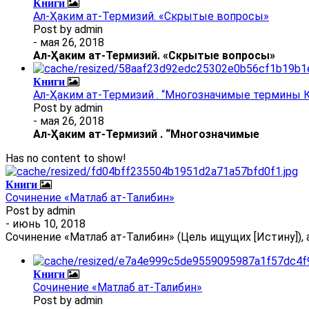
Книги
Ал-Ҳаким ат-Термизий. «Скрытые вопросы»
Post by
admin
- мая 26, 2018
Ал
-
Ҳаким ат-Термизий
. «Скрытые вопросы»
Книги
Ал-Ҳаким ат-Термизий . “Многозначимые термины К
Post by
admin
- мая 26, 2018
Ал
-
Ҳаким ат-Термизий
.
“Многозначимые
Has no content to show!
Книги
Сочинение «Матлаб ат-Талибин»
Post by
admin
- июнь 10, 2018
Сочинение «Матлаб ат-Талибин» (Цель ищущих [Истину]), 
Книги
Сочинение «Матлаб ат-Талибин»
Post by
admin