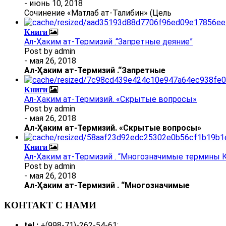
- июнь 10, 2018
Сочинение «Матлаб ат-Талибин» (Цель
Книги
Ал-Ҳаким ат-Термизий .“Запретные деяние”
Post by
admin
- мая 26, 2018
Ал
-
Ҳаким ат-Термизий
.
“Запретные
Книги
Ал-Ҳаким ат-Термизий. «Скрытые вопросы»
Post by
admin
- мая 26, 2018
Ал
-
Ҳаким ат-Термизий
. «Скрытые вопросы»
Книги
Ал-Ҳаким ат-Термизий . “Многозначимые термины К
Post by
admin
- мая 26, 2018
Ал
-
Ҳаким ат-Термизий
.
“Многозначимые
КОНТАКТ С НАМИ
tel.:
+(998-71)-262-54-61;