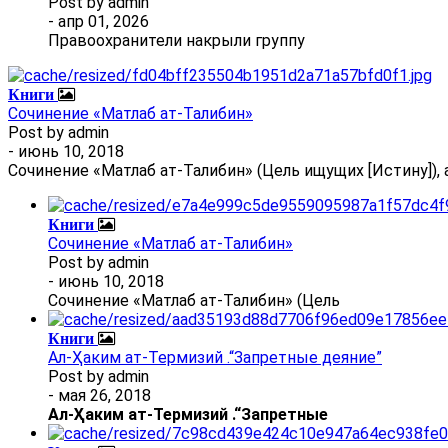
Post by
admin
- апр 01, 2026
Правоохранители накрыли группу
Книги
Сочинение «Матлаб ат-Талибин»
Post by
admin
- июнь 10, 2018
Сочинение «Матлаб ат-Талибин» (Цель ищущих [Истину]), 
Книги
Сочинение «Матлаб ат-Талибин»
Post by
admin
- июнь 10, 2018
Сочинение «Матлаб ат-Талибин» (Цель
Книги
Ал-Ҳаким ат-Термизий .“Запретные деяние”
Post by
admin
- мая 26, 2018
Ал
-
Ҳаким ат-Термизий
.
“Запретные