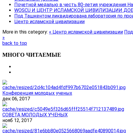
Почетной медалью в честь 80-летия учреждения Н
WOSCU И ЦЕНТР ИСЛАМСКОЙ ЦИВИЛИЗАЦИИ ДОБ
Под Ташкентом ликвидирована лаборатория по про
Центр исламской цивилизации
More in this category:
« Центр исламской цивилизации
Под
»
back to top
МНОГО ЧИТАЕМЫЕ
Конференция молодых ученых
дек 06, 2017
СОВЕТА МОЛОДЫХ УЧЕНЫХ
нояб 12, 2017