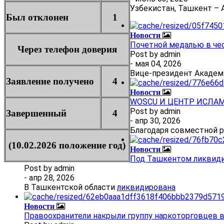
Узбекистан, Ташкент – А
Был отклонен
1
Новости
Почетной медалью в че
Через телефон доверия
Post by
admin
- мая 04, 2026
Вице-президент Академ
Заявление получено
4
Новости
WOSCU И ЦЕНТР ИСЛА
Post by
admin
Завершенный
4
- апр 30, 2026
Благодаря совместной 
(10.02.2026 положение год)
Новости
Под Ташкентом ликвиди
Post by
admin
- апр 28, 2026
В Ташкентской области
ликвидирована
Новости
Правоохранители накрыли группу наркоторговцев 