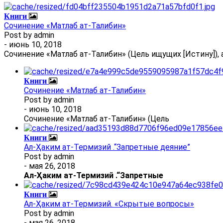
Книги
Сочинение «Матлаб ат-Талибин»
Post by
admin
- июнь 10, 2018
Сочинение «Матлаб ат-Талибин» (Цель ищущих [Истину]), 
Книги
Сочинение «Матлаб ат-Талибин»
Post by
admin
- июнь 10, 2018
Сочинение «Матлаб ат-Талибин» (Цель
Книги
Ал-Ҳаким ат-Термизий .“Запретные деяние”
Post by
admin
- мая 26, 2018
Ал
-
Ҳаким ат-Термизий
.
“Запретные
Книги
Ал-Ҳаким ат-Термизий. «Скрытые вопросы»
Post by
admin
- мая 26, 2018