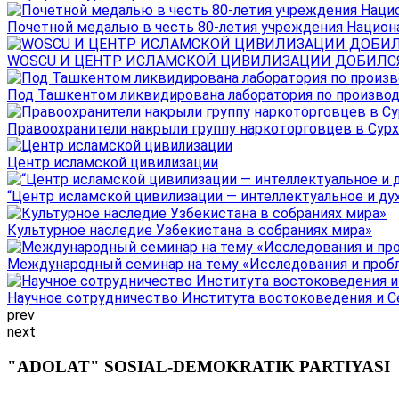
Почетной медалью в честь 80-летия учреждения Национал
WOSCU И ЦЕНТР ИСЛАМСКОЙ ЦИВИЛИЗАЦИИ ДОБИЛСЯ В
Под Ташкентом ликвидирована лаборатория по производ
Правоохранители накрыли группу наркоторговцев в Сурха
Центр исламской цивилизации
“Центр исламской цивилизации — интеллектуальное и ду
Культурное наследие Узбекистана в собраниях мира»
Международный семинар на тему «Исследования и пробле
Научное сотрудничество Института востоковедения и Се
prev
next
"ADOLAT" SOSIAL-DEMOKRATIK PARTIYASI