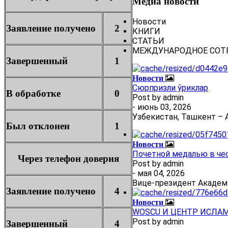
Медиа новости
Новости
Заявление получено
2
КНИГИ
СТАТЬИ
МЕЖДУНАРОДНОЕ СОТ
Завершенный
1
Новости
Сюрпризли ўриклар
В обработке
0
Post by
admin
- июнь 03, 2026
Узбекистан, Ташкент – А
Был отклонен
1
Новости
Почетной медалью в че
Через телефон доверия
Post by
admin
- мая 04, 2026
Вице-президент Академ
Заявление получено
4
Новости
WOSCU И ЦЕНТР ИСЛА
Post by
admin
Завершенный
4