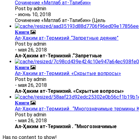
Сочинение «Матлаб ат-Талибин»
Post by
admin
- июнь 10, 2018
Сочинение «Матлаб ат-Талибин» (Цель
Книги
Ал-Ҳаким ат-Термизий .“Запретные деяние”
Post by
admin
- мая 26, 2018
Ал
-
Ҳаким ат-Термизий
.
“Запретные
Книги
Ал-Ҳаким ат-Термизий. «Скрытые вопросы»
Post by
admin
- мая 26, 2018
Ал
-
Ҳаким ат-Термизий
. «Скрытые вопросы»
Книги
Ал-Ҳаким ат-Термизий . “Многозначимые термины К
Post by
admin
- мая 26, 2018
Ал
-
Ҳаким ат-Термизий
.
“Многозначимые
Has no content to show!