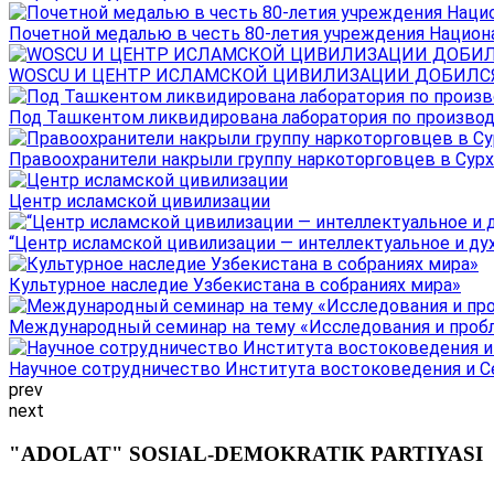
Почетной медалью в честь 80-летия учреждения Национал
WOSCU И ЦЕНТР ИСЛАМСКОЙ ЦИВИЛИЗАЦИИ ДОБИЛСЯ В
Под Ташкентом ликвидирована лаборатория по производ
Правоохранители накрыли группу наркоторговцев в Сурха
Центр исламской цивилизации
“Центр исламской цивилизации — интеллектуальное и ду
Культурное наследие Узбекистана в собраниях мира»
Международный семинар на тему «Исследования и пробле
Научное сотрудничество Института востоковедения и Се
prev
next
"ADOLAT" SOSIAL-DEMOKRATIK PARTIYASI