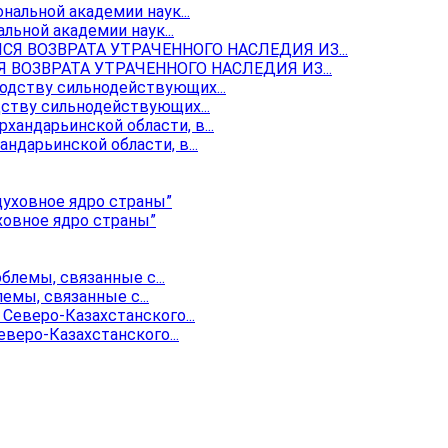
ьной академии наук...
ОЗВРАТА УТРАЧЕННОГО НАСЛЕДИЯ ИЗ...
ству сильнодействующих...
ндарьинской области, в...
ховное ядро страны”
мы, связанные с...
веро-Казахстанского...