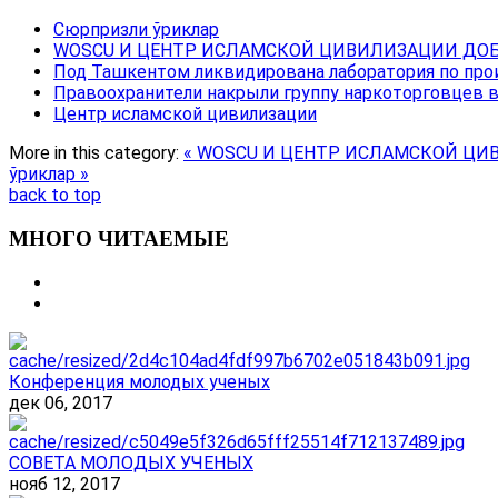
Сюрпризли ўриклар
WOSCU И ЦЕНТР ИСЛАМСКОЙ ЦИВИЛИЗАЦИИ ДОБ
Под Ташкентом ликвидирована лаборатория по про
Правоохранители накрыли группу наркоторговцев 
Центр исламской цивилизации
More in this category:
« WOSCU И ЦЕНТР ИСЛАМСКОЙ ЦИ
ўриклар »
back to top
МНОГО ЧИТАЕМЫЕ
Конференция молодых ученых
дек 06, 2017
СОВЕТА МОЛОДЫХ УЧЕНЫХ
нояб 12, 2017