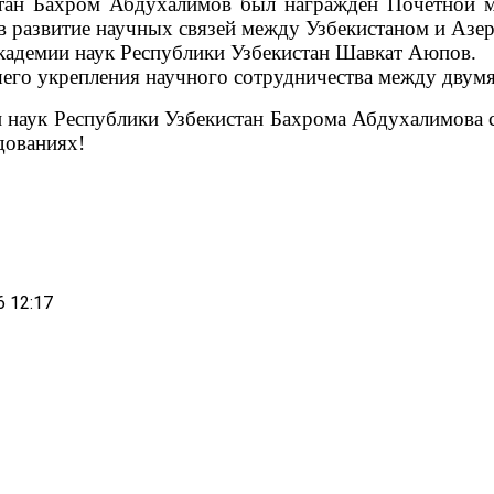
стан Бахром Абдухалимов был награжден Почетной м
в развитие научных связей между Узбекистаном и Азе
кадемии наук Республики Узбекистан Шавкат Аюпов.
шего укрепления научного сотрудничества между двумя
 наук Республики Узбекистан Бахрома Абдухалимова с
дованиях!
6 12:17