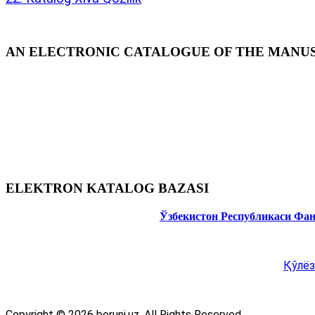
AN ELECTRONIC CATALOGUE OF THE MANUSC
ELEKTRON KATALOG BAZASI
Ўзбекистон Республикаси Фа
Қўлёз
Copyright © 2026 beruni.uz. All Rights Reserved