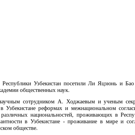
к Республики Узбекистан посетили Ли Яцзюнь и Бао
кадемии общественных наук.
учным сотрудником А. Ходжаевым и ученым секр
 в Узбекистане реформах и межнациональном соглас
й различных национальностей, проживающих в Респ
антности в Узбекистане - проживание в мире и сог
йском обществе.