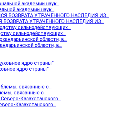
ьной академии наук...
ОЗВРАТА УТРАЧЕННОГО НАСЛЕДИЯ ИЗ...
ству сильнодействующих...
ндарьинской области, в...
ховное ядро страны”
мы, связанные с...
веро-Казахстанского...