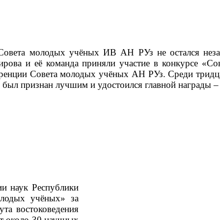
 Совета молодых учёных ИВ АН РУз не остался не
ирова и её команда приняли участие в конкурсе «С
ренции Совета молодых учёных АН РУз. Среди тридца
был признан лучшим и удостоился главной награды – 
и наук Республики
олодых учёных» за
ута востоковедения
т около 30 научных