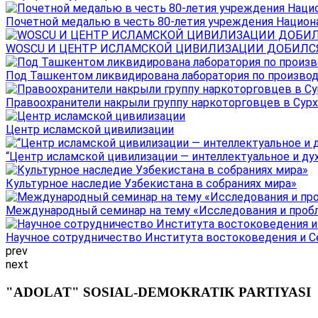
Почетной медалью в честь 80-летия учреждения Национал
WOSCU И ЦЕНТР ИСЛАМСКОЙ ЦИВИЛИЗАЦИИ ДОБИЛСЯ В
Под Ташкентом ликвидирована лаборатория по производ
Правоохранители накрыли группу наркоторговцев в Сурха
Центр исламской цивилизации
“Центр исламской цивилизации — интеллектуальное и ду
Культурное наследие Узбекистана в собраниях мира»
Международный семинар на тему «Исследования и пробле
Научное сотрудничество Института востоковедения и Се
prev
next
"ADOLAT" SOSIAL-DEMOKRATIK PARTIYASI