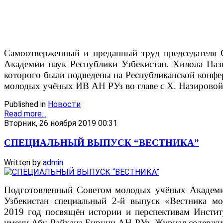
Самоотверженный и преданный труд председателя
Академии наук Республики Узбекистан. Хилола Наз
которого были подведены на Республиканской конфе
молодых учёных ИВ АН РУз во главе с Х. Назировой 
Published in
Новости
Read more...
Вторник, 26 ноября 2019 00:31
СПЕЦИАЛЬНЫЙ ВЫПУСК “ВЕСТНИКА”
Written by
admin
Подготовленный Советом молодых учёных Академи
Узбекистан специальный 2-й выпуск «Вестника м
2019 год посвящён истории и перспективам Инстит
имени Абу Райхана Бируни АН РУз. Журнал содержи