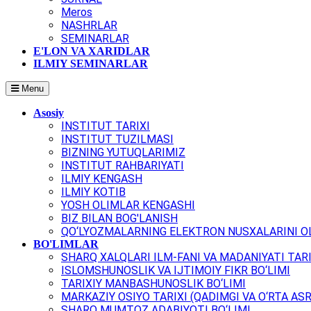
Meros
NASHRLAR
SEMINARLAR
E'LON VA XARIDLAR
ILMIY SEMINARLAR
Menu
Asosiy
INSTITUT TARIXI
INSTITUT TUZILMASI
BIZNING YUTUQLARIMIZ
INSTITUT RAHBARIYATI
ILMIY KENGASH
ILMIY KOTIB
YOSH OLIMLAR KENGASHI
BIZ BILAN BOG'LANISH
QO‘LYOZMALARNING ELEKTRON NUSXALARINI OL
BO'LIMLAR
SHARQ XALQLARI ILM-FANI VA MADANIYATI TARI
ISLOMSHUNOSLIK VA IJTIMOIY FIKR BO‘LIMI
TARIXIY MANBASHUNOSLIK BO‘LIMI
MARKAZIY OSIYO TARIXI (QADIMGI VA O‘RTA ASR
SHARQ MUMTOZ ADABIYOTI BO‘LIMI