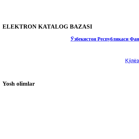
ELEKTRON KATALOG BAZASI
Ўзбекистон Республикаси Фа
Қўлёз
Yosh olimlar