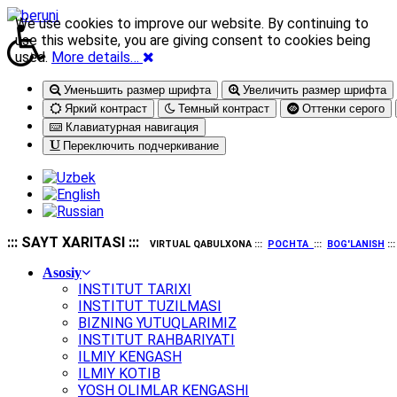
We use cookies to improve our website. By continuing to
use this website, you are giving consent to cookies being
used.
More details…
Уменьшить размер шрифта
Увеличить размер шрифта
Яркий контраст
Темный контраст
Оттенки серого
Клавиатурная навигация
Переключить подчеркивание
::: SAYT XARITASI :::
VIRTUAL QABULXONA :::
POCHTA
:::
BOG'LANISH
::
Asosiy
INSTITUT TARIXI
INSTITUT TUZILMASI
BIZNING YUTUQLARIMIZ
INSTITUT RAHBARIYATI
ILMIY KENGASH
ILMIY KOTIB
YOSH OLIMLAR KENGASHI