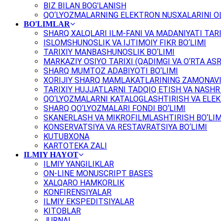
BIZ BILAN BOG'LANISH
QO‘LYOZMALARNING ELEKTRON NUSXALARINI OL
BO'LIMLAR
SHARQ XALQLARI ILM-FANI VA MADANIYATI TARI
ISLOMSHUNOSLIK VA IJTIMOIY FIKR BO‘LIMI
TARIXIY MANBASHUNOSLIK BO‘LIMI
MARKAZIY OSIYO TARIXI (QADIMGI VA O‘RTA ASR
SHARQ MUMTOZ ADABIYOTI BO‘LIMI
XORIJIY SHARQ MAMLAKATLARINING ZAMONAVI
TARIXIY HUJJATLARNI TADQIQ ETISH VA NASHR 
QO‘LYOZMALARNI KATALOGLASHTIRISH VA ELEK
SHARQ QO‘LYOZMALARI FONDI BO‘LIMI
SKANERLASH VA MIKROFILMLASHTIRISH BO‘LIM
KONSERVATSIYA VA RESTAVRATSIYA BO‘LIMI
KUTUBXONA
KARTOTEKA ZALI
ILMIY HAYOT
ILMIY YANGILIKLAR
ON-LINE MONUSCRIPT BASES
XALQARO HAMKORLIK
KONFIRENSIYALAR
ILMIY EKSPEDITSIYALAR
KITOBLAR
JURNAL