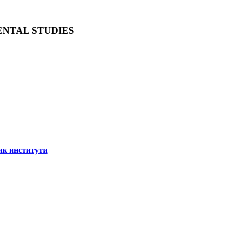
ENTAL STUDIES
ик институти