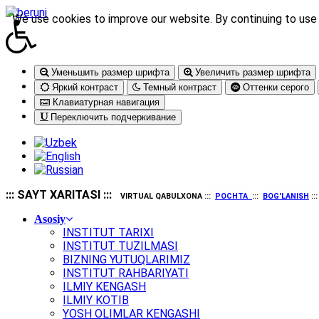
We use cookies to improve our website. By continuing to use 
Уменьшить размер шрифта
Увеличить размер шрифта
Яркий контраст
Темный контраст
Оттенки серого
Клавиатурная навигация
Переключить подчеркивание
::: SAYT XARITASI :::
VIRTUAL QABULXONA :::
POCHTA
:::
BOG'LANISH
::
Asosiy
INSTITUT TARIXI
INSTITUT TUZILMASI
BIZNING YUTUQLARIMIZ
INSTITUT RAHBARIYATI
ILMIY KENGASH
ILMIY KOTIB
YOSH OLIMLAR KENGASHI