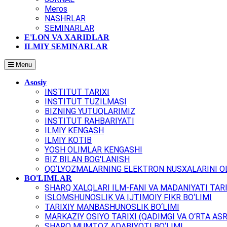
Meros
NASHRLAR
SEMINARLAR
E'LON VA XARIDLAR
ILMIY SEMINARLAR
Menu
Asosiy
INSTITUT TARIXI
INSTITUT TUZILMASI
BIZNING YUTUQLARIMIZ
INSTITUT RAHBARIYATI
ILMIY KENGASH
ILMIY KOTIB
YOSH OLIMLAR KENGASHI
BIZ BILAN BOG'LANISH
QO‘LYOZMALARNING ELEKTRON NUSXALARINI OL
BO'LIMLAR
SHARQ XALQLARI ILM-FANI VA MADANIYATI TARI
ISLOMSHUNOSLIK VA IJTIMOIY FIKR BO‘LIMI
TARIXIY MANBASHUNOSLIK BO‘LIMI
MARKAZIY OSIYO TARIXI (QADIMGI VA O‘RTA ASR
SHARQ MUMTOZ ADABIYOTI BO‘LIMI