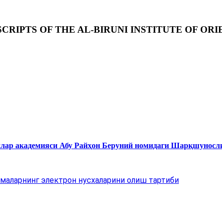
RIPTS OF THE AL-BIRUNI INSTITUTE OF ORI
нлар академияси Абу Райҳон Беруний номидаги Шарқшуносл
маларнинг электрон нусхаларини олиш тартиби