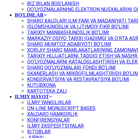
BIZ BILAN BOG'LANISH
QO‘LYOZMALARNING ELEKTRON NUSXALARINI OL
BO'LIMLAR
SHARQ XALQLARI ILM-FANI VA MADANIYATI TARI
ISLOMSHUNOSLIK VA IJTIMOIY FIKR BO‘LIMI
TARIXIY MANBASHUNOSLIK BO‘LIMI
MARKAZIY OSIYO TARIXI (QADIMGI VA O‘RTA ASR
SHARQ MUMTOZ ADABIYOTI BO‘LIMI
XORIJIY SHARQ MAMLAKATLARINING ZAMONAVI
TARIXIY HUJJATLARNI TADQIQ ETISH VA NASHR 
QO‘LYOZMALARNI KATALOGLASHTIRISH VA ELEK
SHARQ QO‘LYOZMALARI FONDI BO‘LIMI
SKANERLASH VA MIKROFILMLASHTIRISH BO‘LIM
KONSERVATSIYA VA RESTAVRATSIYA BO‘LIMI
KUTUBXONA
KARTOTEKA ZALI
ILMIY HAYOT
ILMIY YANGILIKLAR
ON-LINE MONUSCRIPT BASES
XALQARO HAMKORLIK
KONFIRENSIYALAR
ILMIY EKSPEDITSIYALAR
KITOBLAR
JURNAL