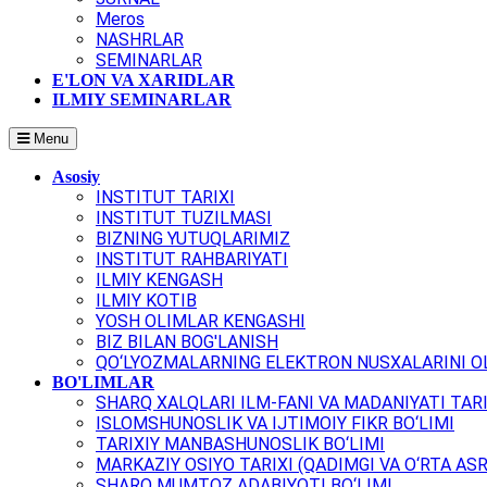
Meros
NASHRLAR
SEMINARLAR
E'LON VA XARIDLAR
ILMIY SEMINARLAR
Menu
Asosiy
INSTITUT TARIXI
INSTITUT TUZILMASI
BIZNING YUTUQLARIMIZ
INSTITUT RAHBARIYATI
ILMIY KENGASH
ILMIY KOTIB
YOSH OLIMLAR KENGASHI
BIZ BILAN BOG'LANISH
QO‘LYOZMALARNING ELEKTRON NUSXALARINI OL
BO'LIMLAR
SHARQ XALQLARI ILM-FANI VA MADANIYATI TARI
ISLOMSHUNOSLIK VA IJTIMOIY FIKR BO‘LIMI
TARIXIY MANBASHUNOSLIK BO‘LIMI
MARKAZIY OSIYO TARIXI (QADIMGI VA O‘RTA ASR
SHARQ MUMTOZ ADABIYOTI BO‘LIMI