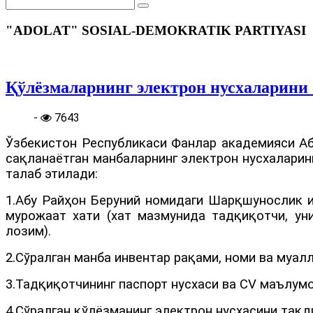
"ADOLAT" SOSIAL-DEMOKRATIK PARTIYASI
Қўлёзмаларнинг электрон нусхаларини
-
7643
Ўзбекистон Республикаси Фанлар академияси А
сақланаётган манбаларнинг электрон нусхаларин
талаб этилади:
1.Абу Райҳон Беруний номидаги Шарқшунослик и
мурожаат хати (хат мазмунида тадқиқотчи, у
лозим).
2.Сўралган манба инвентар рақами, номи ва муа
3.Тадқиқотчининг паспорт нусхаси ва CV маълумо
4.Сўралган қўлёзманинг электрон нусхасини тақ