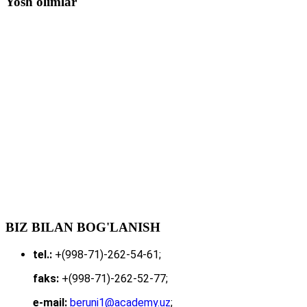
Yosh olimlar
BIZ BILAN BOG'LANISH
tel.:
+(998-71)-262-54-61;
faks:
+(998-71)-262-52-77;
e-mail:
beruni1@academy.uz
;