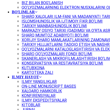
BIZ BILAN BOG'LANISH
QO‘LYOZMALARNING ELEKTRON NUSXALARINI OL
BO'LIMLAR
SHARQ XALQLARI ILM-FANI VA MADANIYATI TARI
ISLOMSHUNOSLIK VA IJTIMOIY FIKR BO‘LIMI
TARIXIY MANBASHUNOSLIK BO‘LIMI
MARKAZIY OSIYO TARIXI (QADIMGI VA O‘RTA ASR
SHARQ MUMTOZ ADABIYOTI BO‘LIMI
XORIJIY SHARQ MAMLAKATLARINING ZAMONAVI
TARIXIY HUJJATLARNI TADQIQ ETISH VA NASHR 
QO‘LYOZMALARNI KATALOGLASHTIRISH VA ELEK
SHARQ QO‘LYOZMALARI FONDI BO‘LIMI
SKANERLASH VA MIKROFILMLASHTIRISH BO‘LIM
KONSERVATSIYA VA RESTAVRATSIYA BO‘LIMI
KUTUBXONA
KARTOTEKA ZALI
ILMIY HAYOT
ILMIY YANGILIKLAR
ON-LINE MONUSCRIPT BASES
XALQARO HAMKORLIK
KONFIRENSIYALAR
ILMIY EKSPEDITSIYALAR
KITOBLAR
JURNAL