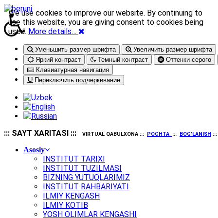
We use cookies to improve our website. By continuing to
use this website, you are giving consent to cookies being
used.
More details…
Уменьшить размер шрифта
Увеличить размер шрифта
Яркий контраст
Темный контраст
Оттенки серого
Клавиатурная навигация
Переключить подчеркивание
::: SAYT XARITASI :::
VIRTUAL QABULXONA :::
POCHTA
:::
BOG'LANISH
::
Asosiy
INSTITUT TARIXI
INSTITUT TUZILMASI
BIZNING YUTUQLARIMIZ
INSTITUT RAHBARIYATI
ILMIY KENGASH
ILMIY KOTIB
YOSH OLIMLAR KENGASHI