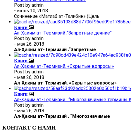
Post by
admin
- июнь 10, 2018
Сочинение «Матлаб ат-Талибин» (Цель
Книги
Ал-Ҳаким ат-Термизий .“Запретные деяние”
Post by
admin
- мая 26, 2018
Ал
-
Ҳаким ат-Термизий
.
“Запретные
Книги
Ал-Ҳаким ат-Термизий. «Скрытые вопросы»
Post by
admin
- мая 26, 2018
Ал
-
Ҳаким ат-Термизий
. «Скрытые вопросы»
Книги
Ал-Ҳаким ат-Термизий . “Многозначимые термины К
Post by
admin
- мая 26, 2018
Ал
-
Ҳаким ат-Термизий
.
“Многозначимые
КОНТАКТ С НАМИ