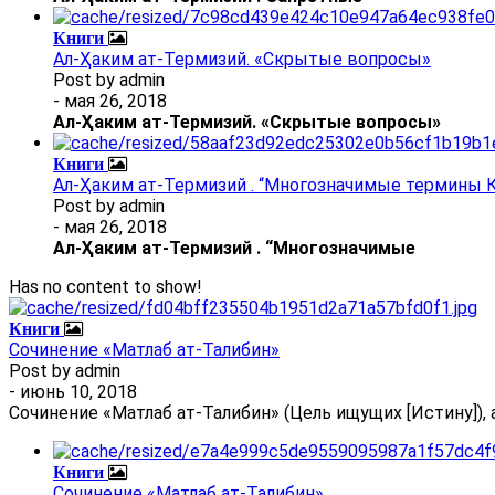
Книги
Ал-Ҳаким ат-Термизий. «Скрытые вопросы»
Post by
admin
- мая 26, 2018
Ал
-
Ҳаким ат-Термизий
. «Скрытые вопросы»
Книги
Ал-Ҳаким ат-Термизий . “Многозначимые термины К
Post by
admin
- мая 26, 2018
Ал
-
Ҳаким ат-Термизий
.
“Многозначимые
Has no content to show!
Книги
Сочинение «Матлаб ат-Талибин»
Post by
admin
- июнь 10, 2018
Сочинение «Матлаб ат-Талибин» (Цель ищущих [Истину]), 
Книги
Сочинение «Матлаб ат-Талибин»