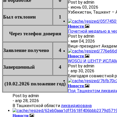
В обработке
0
Post by
admin
- июнь 03, 2026
Узбекистан, Ташкент – А
Был отклонен
1
Новости
Почетной медалью в че
Через телефон доверия
Post by
admin
- мая 04, 2026
Вице-президент Академ
Заявление получено
4
Новости
WOSCU И ЦЕНТР ИСЛА
Post by
admin
Завершенный
4
- апр 30, 2026
Благодаря совместной 
(10.02.2026 положение год)
Новости
Под Ташкентом ликвиди
Post by
admin
- апр 28, 2026
В Ташкентской области
ликвидирована
Новости