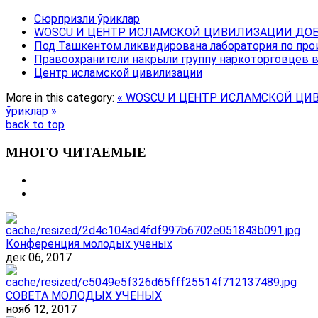
Сюрпризли ўриклар
WOSCU И ЦЕНТР ИСЛАМСКОЙ ЦИВИЛИЗАЦИИ ДОБ
Под Ташкентом ликвидирована лаборатория по про
Правоохранители накрыли группу наркоторговцев 
Центр исламской цивилизации
More in this category:
« WOSCU И ЦЕНТР ИСЛАМСКОЙ ЦИ
ўриклар »
back to top
МНОГО ЧИТАЕМЫЕ
Конференция молодых ученых
дек 06, 2017
СОВЕТА МОЛОДЫХ УЧЕНЫХ
нояб 12, 2017