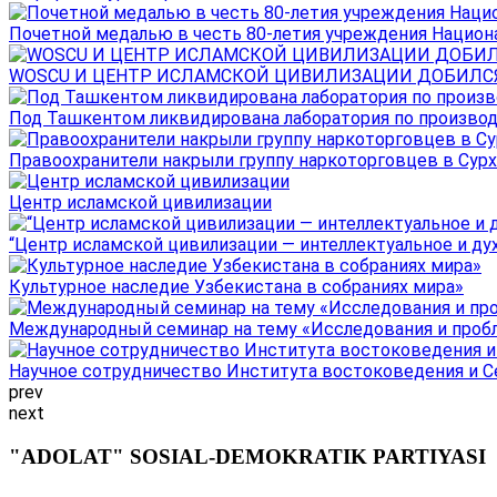
Почетной медалью в честь 80-летия учреждения Национал
WOSCU И ЦЕНТР ИСЛАМСКОЙ ЦИВИЛИЗАЦИИ ДОБИЛСЯ В
Под Ташкентом ликвидирована лаборатория по производ
Правоохранители накрыли группу наркоторговцев в Сурха
Центр исламской цивилизации
“Центр исламской цивилизации — интеллектуальное и ду
Культурное наследие Узбекистана в собраниях мира»
Международный семинар на тему «Исследования и пробле
Научное сотрудничество Института востоковедения и Се
prev
next
"ADOLAT" SOSIAL-DEMOKRATIK PARTIYASI