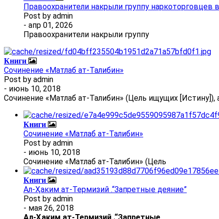
Правоохранители накрыли группу наркоторговцев 
Post by
admin
- апр 01, 2026
Правоохранители накрыли группу
Книги
Сочинение «Матлаб ат-Талибин»
Post by
admin
- июнь 10, 2018
Сочинение «Матлаб ат-Талибин» (Цель ищущих [Истину]), 
Книги
Сочинение «Матлаб ат-Талибин»
Post by
admin
- июнь 10, 2018
Сочинение «Матлаб ат-Талибин» (Цель
Книги
Ал-Ҳаким ат-Термизий .“Запретные деяние”
Post by
admin
- мая 26, 2018
Ал
-
Ҳаким ат-Термизий
.
“Запретные