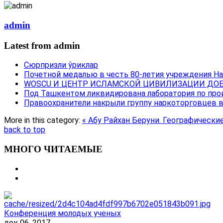
admin
Latest from admin
Сюрпризли ўриклар
Почетной медалью в честь 80-летия учреждения Н
WOSCU И ЦЕНТР ИСЛАМСКОЙ ЦИВИЛИЗАЦИИ ДОБ
Под Ташкентом ликвидирована лаборатория по про
Правоохранители накрыли группу наркоторговцев 
More in this category:
« Абу Райхан Беруни. Географическ
back to top
МНОГО ЧИТАЕМЫЕ
Конференция молодых ученых
дек 06, 2017