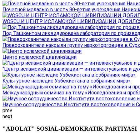
Почетной медалью в честь 80-летия учреждения Национал
WOSCU И ЦЕНТР ИСЛАМСКОЙ ЦИВИЛИЗАЦИИ ДОБИЛСЯ В
Под Ташкентом ликвидирована лаборатория по производ
Правоохранители накрыли группу наркоторговцев в Сурха
Центр исламской цивилизации
“Центр исламской цивилизации — интеллектуальное и ду
Культурное наследие Узбекистана в собраниях мира»
Международный семинар на тему «Исследования и пробле
Научное сотрудничество Института востоковедения и Се
prev
next
"ADOLAT" SOSIAL-DEMOKRATIK PARTIYASI