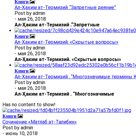
Книги
Ал-Ҳаким ат-Термизий .“Запретные деяние”
Post by
admin
- мая 26, 2018
Ал
-
Ҳаким ат-Термизий
.
“Запретные
Книги
Ал-Ҳаким ат-Термизий. «Скрытые вопросы»
Post by
admin
- мая 26, 2018
Ал
-
Ҳаким ат-Термизий
. «Скрытые вопросы»
Книги
Ал-Ҳаким ат-Термизий . “Многозначимые термины К
Post by
admin
- мая 26, 2018
Ал
-
Ҳаким ат-Термизий
.
“Многозначимые
Has no content to show!
Книги
Сочинение «Матлаб ат-Талибин»
Post by
admin
- июнь 10, 2018