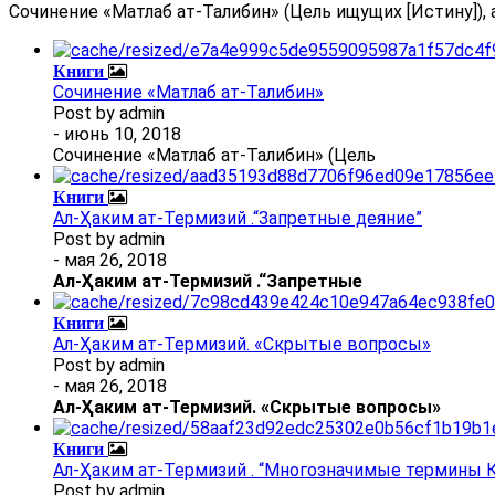
Сочинение «Матлаб ат-Талибин» (Цель ищущих [Истину]), 
Книги
Сочинение «Матлаб ат-Талибин»
Post by
admin
- июнь 10, 2018
Сочинение «Матлаб ат-Талибин» (Цель
Книги
Ал-Ҳаким ат-Термизий .“Запретные деяние”
Post by
admin
- мая 26, 2018
Ал
-
Ҳаким ат-Термизий
.
“Запретные
Книги
Ал-Ҳаким ат-Термизий. «Скрытые вопросы»
Post by
admin
- мая 26, 2018
Ал
-
Ҳаким ат-Термизий
. «Скрытые вопросы»
Книги
Ал-Ҳаким ат-Термизий . “Многозначимые термины К
Post by
admin