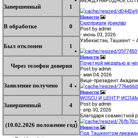
МЕЖДУНАРОДНОЕ СОТ
Завершенный
1
Новости
Сюрпризли ўриклар
В обработке
0
Post by
admin
- июнь 03, 2026
Узбекистан, Ташкент – А
Был отклонен
1
Новости
Почетной медалью в че
Через телефон доверия
Post by
admin
- мая 04, 2026
Вице-президент Академ
Заявление получено
4
Новости
WOSCU И ЦЕНТР ИСЛА
Post by
admin
Завершенный
4
- апр 30, 2026
Благодаря совместной 
(10.02.2026 положение год)
Новости
Под Ташкентом ликвиди