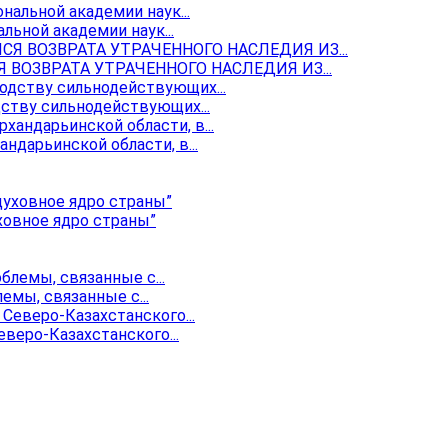
ьной академии наук...
ОЗВРАТА УТРАЧЕННОГО НАСЛЕДИЯ ИЗ...
ству сильнодействующих...
ндарьинской области, в...
ховное ядро страны”
мы, связанные с...
веро-Казахстанского...