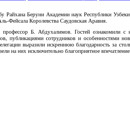
бу Райхана Беруни Академии наук Республики Узбекис
Аль-Фейсала Королевства Саудовская Аравия.
профессор Б. Абдухалимов. Гостей ознакомили с н
лов, публикациями сотрудников и особенностями нов
делегации выразили искреннюю благодарность за сто
вели на них исключительно благоприятное впечатление