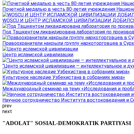
Почетной медалью в честь 80-летия учреждения Национал
WOSCU И ЦЕНТР ИСЛАМСКОЙ ЦИВИЛИЗАЦИИ ДОБИЛСЯ В
Под Ташкентом ликвидирована лаборатория по производ
Правоохранители накрыли группу наркоторговцев в Сурха
Центр исламской цивилизации
“Центр исламской цивилизации — интеллектуальное и ду
Культурное наследие Узбекистана в собраниях мира»
Международный семинар на тему «Исследования и пробле
Научное сотрудничество Института востоковедения и Се
prev
next
"ADOLAT" SOSIAL-DEMOKRATIK PARTIYASI