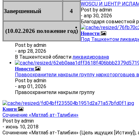
WOSCU И ЦЕНТР ИСЛА
Post by
admin
Завершенный
4
- апр 30, 2026
Благодаря совместной 
(10.02.2026 положение год)
Новости
Под Ташкентом ликвиди
Post by
admin
- апр 28, 2026
В Ташкентской области
ликвидирована
Новости
Правоохранители накрыли группу наркоторговцев 
Post by
admin
- апр 01, 2026
Правоохранители накрыли группу
Книги
Сочинение «Матлаб ат-Талибин»
Post by
admin
- июнь 10, 2018
Сочинение «Матлаб ат-Талибин» (Цель ищущих [Истину]), 