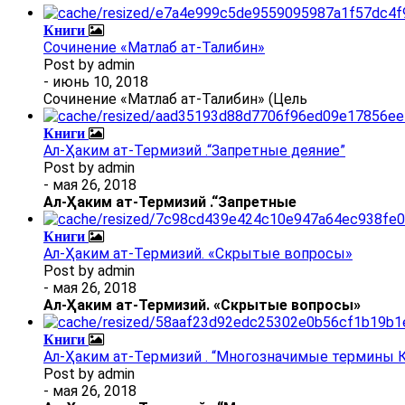
Книги
Сочинение «Матлаб ат-Талибин»
Post by
admin
- июнь 10, 2018
Сочинение «Матлаб ат-Талибин» (Цель
Книги
Ал-Ҳаким ат-Термизий .“Запретные деяние”
Post by
admin
- мая 26, 2018
Ал
-
Ҳаким ат-Термизий
.
“Запретные
Книги
Ал-Ҳаким ат-Термизий. «Скрытые вопросы»
Post by
admin
- мая 26, 2018
Ал
-
Ҳаким ат-Термизий
. «Скрытые вопросы»
Книги
Ал-Ҳаким ат-Термизий . “Многозначимые термины К
Post by
admin
- мая 26, 2018