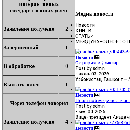
интерактивных
государственных услуг
Медиа новости
Новости
Заявление получено
2
КНИГИ
СТАТЬИ
МЕЖДУНАРОДНОЕ СОТ
Завершенный
1
Новости
Сюрпризли ўриклар
В обработке
0
Post by
admin
- июнь 03, 2026
Узбекистан, Ташкент – А
Был отклонен
1
Новости
Почетной медалью в че
Через телефон доверия
Post by
admin
- мая 04, 2026
Вице-президент Академ
Заявление получено
4
Новости