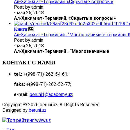
Ал-Ҳаким ат-Термизий. «Скрытые вопросы»
Post by
admin
- мая 26, 2018
Ал
-
Ҳаким ат-Термизий
. «Скрытые вопросы»
Книги
Ал-Ҳаким ат-Термизий . “Многозначимые термины К
Post by
admin
- мая 26, 2018
Ал
-
Ҳаким ат-Термизий
.
“Многозначимые
КОНТАКТ С НАМИ
tel.:
+(998-71)-262-54-61;
faks:
+(998-71)-262-52-77;
e-mail:
beruni1@academy.uz
;
Copyright © 2026 beruni.uz. All Rights Reserved
Designed by
beruni.uz