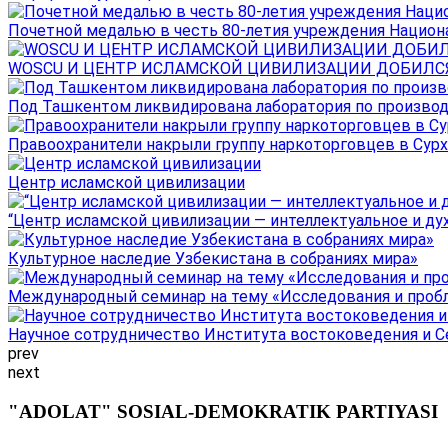
Почетной медалью в честь 80-летия учреждения Национал
WOSCU И ЦЕНТР ИСЛАМСКОЙ ЦИВИЛИЗАЦИИ ДОБИЛСЯ В
Под Ташкентом ликвидирована лаборатория по производ
Правоохранители накрыли группу наркоторговцев в Сурха
Центр исламской цивилизации
“Центр исламской цивилизации — интеллектуальное и ду
Культурное наследие Узбекистана в собраниях мира»
Международный семинар на тему «Исследования и пробле
Научное сотрудничество Института востоковедения и Се
prev
next
"ADOLAT" SOSIAL-DEMOKRATIK PARTIYASI