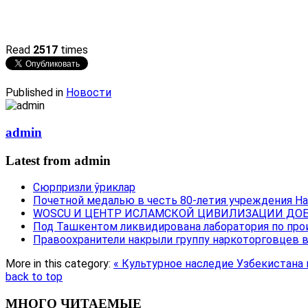
Read
2517
times
Published in
Новости
admin
Latest from admin
Сюрпризли ўриклар
Почетной медалью в честь 80-летия учреждения Н
WOSCU И ЦЕНТР ИСЛАМСКОЙ ЦИВИЛИЗАЦИИ ДОБ
Под Ташкентом ликвидирована лаборатория по про
Правоохранители накрыли группу наркоторговцев 
More in this category:
« Культурное наследие Узбекистана 
back to top
МНОГО ЧИТАЕМЫЕ