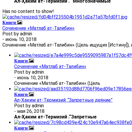
Ал
-
Ҳаким ат-Термизий
.
“Многозначимые
Has no content to show!
Книги
Сочинение «Матлаб ат-Талибин»
Post by
admin
- июнь 10, 2018
Сочинение «Матлаб ат-Талибин» (Цель ищущих [Истину]), 
Книги
Сочинение «Матлаб ат-Талибин»
Post by
admin
- июнь 10, 2018
Сочинение «Матлаб ат-Талибин» (Цель
Книги
Ал-Ҳаким ат-Термизий .“Запретные деяние”
Post by
admin
- мая 26, 2018
Ал
-
Ҳаким ат-Термизий
.
“Запретные
Книги