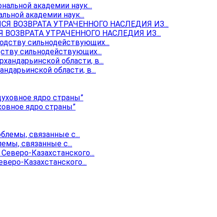
ьной академии наук...
ОЗВРАТА УТРАЧЕННОГО НАСЛЕДИЯ ИЗ...
ству сильнодействующих...
ндарьинской области, в...
ховное ядро страны”
мы, связанные с...
веро-Казахстанского...