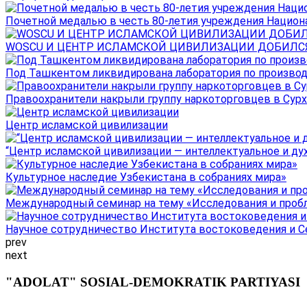
Почетной медалью в честь 80-летия учреждения Национал
WOSCU И ЦЕНТР ИСЛАМСКОЙ ЦИВИЛИЗАЦИИ ДОБИЛСЯ В
Под Ташкентом ликвидирована лаборатория по производ
Правоохранители накрыли группу наркоторговцев в Сурха
Центр исламской цивилизации
“Центр исламской цивилизации — интеллектуальное и ду
Культурное наследие Узбекистана в собраниях мира»
Международный семинар на тему «Исследования и пробле
Научное сотрудничество Института востоковедения и Се
prev
next
"ADOLAT" SOSIAL-DEMOKRATIK PARTIYASI