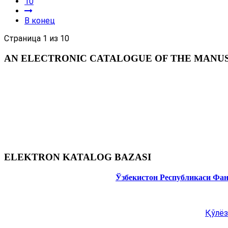
10
В конец
Страница 1 из 10
AN ELECTRONIC CATALOGUE OF THE MANUSC
ELEKTRON KATALOG BAZASI
Ўзбекистон Республикаси Фа
Қўлёз