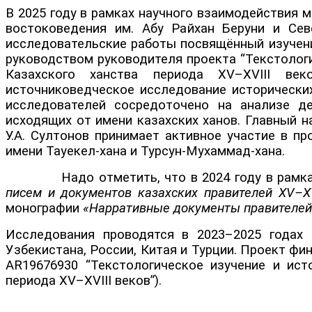
В 2025 году в рамках научного взаимодействия 
востоковедения им. Абу Райхан Беруни и Сев
исследовательские работы посвящённый изучени
руководством руководителя проекта “Текстолог
Казахского ханства периода XV–XVIII век
источниковедческое исследование исторических
исследователей сосредоточено на анализе де
исходящих от имени казахских ханов. Главный н
У.А. Султонов принимает активное участие в пр
имени Тауекел-хана и Турсун-Мухаммад-хана.
Надо отметить, что в 2024 году в рамках п
писем и документов казахских правителей XV–XVI
монографии
«Нарративные документы правителей К
Исследования проводятся в 2023–2025 годах 
Узбекистана, России, Китая и Турции. Проект ф
AR19676930 “Текстологическое изучение и ист
периода XV–XVIII веков”).