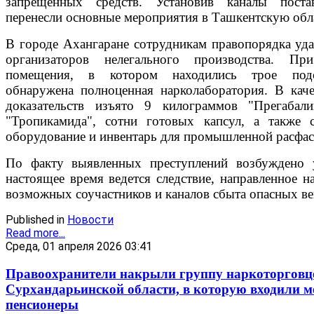
запрещенных средств. Установив каналы постав
перенесли основные мероприятия в Ташкентскую обл
В городе Ахангаране сотрудникам правопорядка уда
организаторов нелегального производства. П
помещения, в котором находились трое подо
обнаружена полноценная нарколаборатория. В кач
доказательств изъято 9 килограммов "Прегабал
"Тропикамида", сотни готовых капсул, а также с
оборудование и инвентарь для промышленной расфа
По факту выявленных преступлений возбуждено 
настоящее время ведется следствие, направленное н
возможных соучастников и каналов сбыта опасных ве
Published in
Новости
Read more...
Среда, 01 апреля 2026 03:41
Правоохранители накрыли группу наркоторговц
Сурхандарьинской области, в которую входили м
пенсионеры