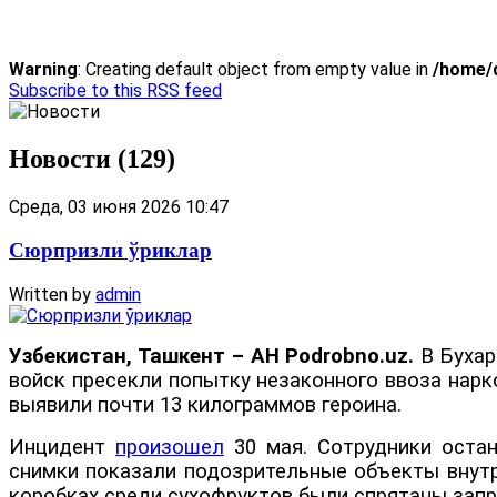
Warning
: Creating default object from empty value in
/home/d
Subscribe to this RSS feed
Новости (129)
Среда, 03 июня 2026 10:47
Сюрпризли ўриклар
Written by
admin
Узбекистан, Ташкент – АН Podrobno.uz.
В Бухар
войск пресекли попытку незаконного ввоза нарк
выявили почти 13 килограммов героина.
Инцидент
произошел
30 мая. Сотрудники остан
снимки показали подозрительные объекты внутри
коробках среди сухофруктов были спрятаны зап