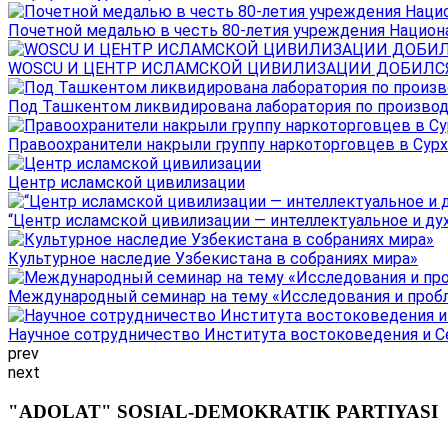
Почетной медалью в честь 80-летия учреждения Национал
WOSCU И ЦЕНТР ИСЛАМСКОЙ ЦИВИЛИЗАЦИИ ДОБИЛСЯ В
Под Ташкентом ликвидирована лаборатория по производ
Правоохранители накрыли группу наркоторговцев в Сурха
Центр исламской цивилизации
“Центр исламской цивилизации — интеллектуальное и ду
Культурное наследие Узбекистана в собраниях мира»
Международный семинар на тему «Исследования и пробле
Научное сотрудничество Института востоковедения и Се
prev
next
"ADOLAT" SOSIAL-DEMOKRATIK PARTIYASI