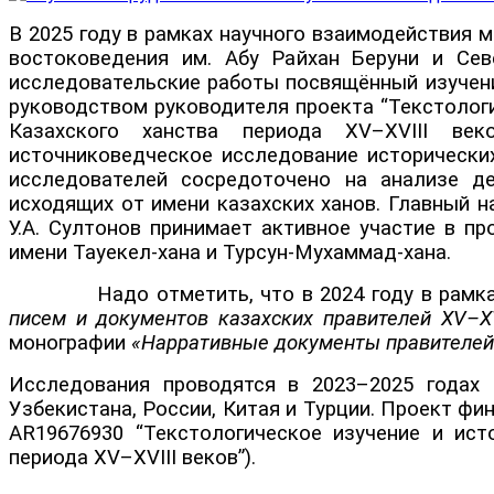
В 2025 году в рамках научного взаимодействия 
востоковедения им. Абу Райхан Беруни и Сев
исследовательские работы посвящённый изучени
руководством руководителя проекта “Текстолог
Казахского ханства периода XV–XVIII век
источниковедческое исследование исторических
исследователей сосредоточено на анализе де
исходящих от имени казахских ханов. Главный н
У.А. Султонов принимает активное участие в пр
имени Тауекел-хана и Турсун-Мухаммад-хана.
Надо отметить, что в 2024 году в рамках п
писем и документов казахских правителей XV–XVI
монографии
«Нарративные документы правителей К
Исследования проводятся в 2023–2025 годах 
Узбекистана, России, Китая и Турции. Проект ф
AR19676930 “Текстологическое изучение и ист
периода XV–XVIII веков”).