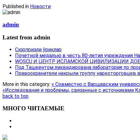
Published in
Новости
admin
Latest from admin
Сюрпризли ўриклар
Почетной медалью в честь 80-летия учреждения Н
WOSCU И ЦЕНТР ИСЛАМСКОЙ ЦИВИЛИЗАЦИИ ДОБ
Под Ташкентом ликвидирована лаборатория по про
Правоохранители накрыли группу наркоторговцев 
More in this category:
« Совместно с Варшавским универси
«Исследования и проблемы, связанные с источниками К
back to top
МНОГО ЧИТАЕМЫЕ