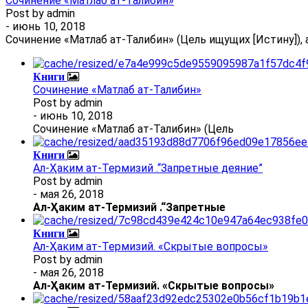
Сочинение «Матлаб ат-Талибин»
Post by
admin
- июнь 10, 2018
Сочинение «Матлаб ат-Талибин» (Цель ищущих [Истину]), 
Книги
Сочинение «Матлаб ат-Талибин»
Post by
admin
- июнь 10, 2018
Сочинение «Матлаб ат-Талибин» (Цель
Книги
Ал-Ҳаким ат-Термизий .“Запретные деяние”
Post by
admin
- мая 26, 2018
Ал
-
Ҳаким ат-Термизий
.
“Запретные
Книги
Ал-Ҳаким ат-Термизий. «Скрытые вопросы»
Post by
admin
- мая 26, 2018
Ал
-
Ҳаким ат-Термизий
. «Скрытые вопросы»