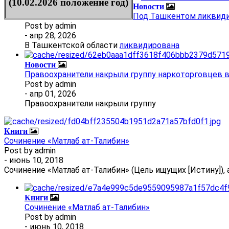
(10.02.2026 положение год)
Новости
Под Ташкентом ликвиди
Post by
admin
- апр 28, 2026
В Ташкентской области
ликвидирована
Новости
Правоохранители накрыли группу наркоторговцев 
Post by
admin
- апр 01, 2026
Правоохранители накрыли группу
Книги
Сочинение «Матлаб ат-Талибин»
Post by
admin
- июнь 10, 2018
Сочинение «Матлаб ат-Талибин» (Цель ищущих [Истину]), 
Книги
Сочинение «Матлаб ат-Талибин»
Post by
admin
- июнь 10, 2018