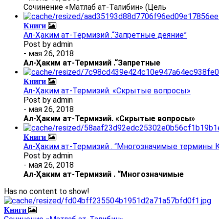
Сочинение «Матлаб ат-Талибин» (Цель
Книги
Ал-Ҳаким ат-Термизий .“Запретные деяние”
Post by
admin
- мая 26, 2018
Ал
-
Ҳаким ат-Термизий
.
“Запретные
Книги
Ал-Ҳаким ат-Термизий. «Скрытые вопросы»
Post by
admin
- мая 26, 2018
Ал
-
Ҳаким ат-Термизий
. «Скрытые вопросы»
Книги
Ал-Ҳаким ат-Термизий . “Многозначимые термины К
Post by
admin
- мая 26, 2018
Ал
-
Ҳаким ат-Термизий
.
“Многозначимые
Has no content to show!
Книги