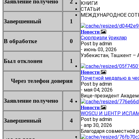
Заявление получено
2
КНИГИ
СТАТЬИ
МЕЖДУНАРОДНОЕ СОТ
Завершенный
1
Новости
Сюрпризли ўриклар
В обработке
0
Post by
admin
- июнь 03, 2026
Узбекистан, Ташкент – А
Был отклонен
1
Новости
Почетной медалью в че
Через телефон доверия
Post by
admin
- мая 04, 2026
Вице-президент Академ
Заявление получено
4
Новости
WOSCU И ЦЕНТР ИСЛА
Post by
admin
Завершенный
4
- апр 30, 2026
Благодаря совместной 