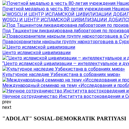
Почетной медалью в честь 80-летия учреждения Национал
WOSCU И ЦЕНТР ИСЛАМСКОЙ ЦИВИЛИЗАЦИИ ДОБИЛСЯ В
Под Ташкентом ликвидирована лаборатория по производ
Правоохранители накрыли группу наркоторговцев в Сурха
Центр исламской цивилизации
“Центр исламской цивилизации — интеллектуальное и ду
Культурное наследие Узбекистана в собраниях мира»
Международный семинар на тему «Исследования и пробле
Научное сотрудничество Института востоковедения и Се
prev
next
"ADOLAT" SOSIAL-DEMOKRATIK PARTIYASI