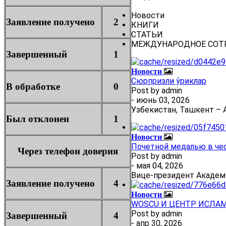
Новости
Заявление получено
2
КНИГИ
СТАТЬИ
МЕЖДУНАРОДНОЕ СОТ
Завершенный
1
Новости
Сюрпризли ўриклар
В обработке
0
Post by
admin
- июнь 03, 2026
Узбекистан, Ташкент – А
Был отклонен
1
Новости
Почетной медалью в че
Через телефон доверия
Post by
admin
- мая 04, 2026
Вице-президент Академ
Заявление получено
4
Новости
WOSCU И ЦЕНТР ИСЛА
Post by
admin
Завершенный
4
- апр 30, 2026