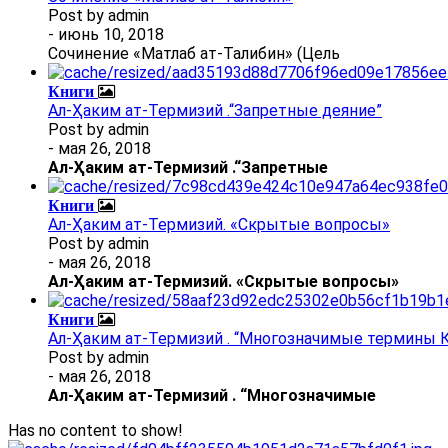
Post by
admin
- июнь 10, 2018
Сочинение «Матлаб ат-Талибин» (Цель
Книги
Ал-Ҳаким ат-Термизий .“Запретные деяние”
Post by
admin
- мая 26, 2018
Ал
-
Ҳаким ат-Термизий
.
“Запретные
Книги
Ал-Ҳаким ат-Термизий. «Скрытые вопросы»
Post by
admin
- мая 26, 2018
Ал
-
Ҳаким ат-Термизий
. «Скрытые вопросы»
Книги
Ал-Ҳаким ат-Термизий . “Многозначимые термины К
Post by
admin
- мая 26, 2018
Ал
-
Ҳаким ат-Термизий
.
“Многозначимые
Has no content to show!