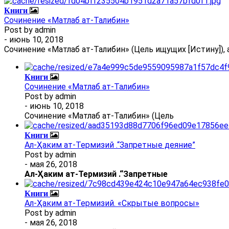
Книги
Сочинение «Матлаб ат-Талибин»
Post by
admin
- июнь 10, 2018
Сочинение «Матлаб ат-Талибин» (Цель ищущих [Истину]), 
Книги
Сочинение «Матлаб ат-Талибин»
Post by
admin
- июнь 10, 2018
Сочинение «Матлаб ат-Талибин» (Цель
Книги
Ал-Ҳаким ат-Термизий .“Запретные деяние”
Post by
admin
- мая 26, 2018
Ал
-
Ҳаким ат-Термизий
.
“Запретные
Книги
Ал-Ҳаким ат-Термизий. «Скрытые вопросы»
Post by
admin
- мая 26, 2018