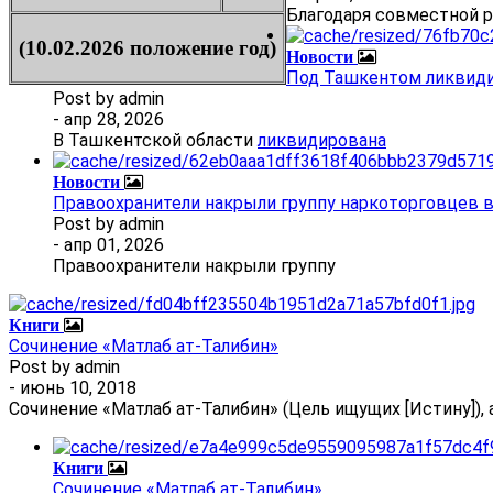
Благодаря совместной 
(10.02.2026 положение год)
Новости
Под Ташкентом ликвиди
Post by
admin
- апр 28, 2026
В Ташкентской области
ликвидирована
Новости
Правоохранители накрыли группу наркоторговцев 
Post by
admin
- апр 01, 2026
Правоохранители накрыли группу
Книги
Сочинение «Матлаб ат-Талибин»
Post by
admin
- июнь 10, 2018
Сочинение «Матлаб ат-Талибин» (Цель ищущих [Истину]), 
Книги
Сочинение «Матлаб ат-Талибин»