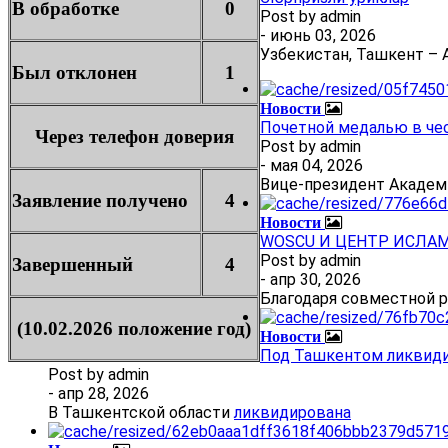
В обработке
0
Post by
admin
- июнь 03, 2026
Узбекистан, Ташкент – А
Был отклонен
1
Новости
Почетной медалью в че
Через телефон доверия
Post by
admin
- мая 04, 2026
Вице-президент Академ
Заявление получено
4
Новости
WOSCU И ЦЕНТР ИСЛА
Post by
admin
Завершенный
4
- апр 30, 2026
Благодаря совместной 
(10.02.2026 положение год)
Новости
Под Ташкентом ликвиди
Post by
admin
- апр 28, 2026
В Ташкентской области
ликвидирована