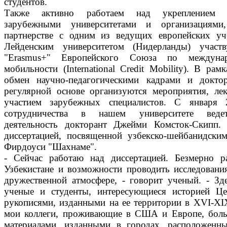
студентов.
Также активно работаем над укреплением с
зарубежными университетами и организациями
партнерстве с одним из ведущих европейских уч
Лейденским университетом (Нидерланды) участ
"Erasmus+" Европейского Союза по междунар
мобильности (International Credit Mobility). В рам
обмен научно-педагогическими кадрами и докто
регулярной основе организуются мероприятия, ле
участием зарубежных специалистов. С января 
сотрудничества в нашем университете ведет
деятельность докторант Джейми Комсток-Скипп.
диссертацией, посвященной узбекско-шейбанидски
Фирдоуси "Шахнаме".
- Сейчас работаю над диссертацией. Безмерно 
Узбекистане и возможности проводить исследовани
дружественной атмосфере, - говорит ученый. - З
ученые и студенты, интересующиеся историей Ц
рукописями, изданными на ее территории в XVI-XI
мои коллеги, проживающие в США и Европе, боль
материалами, изданными в городах, расположенн