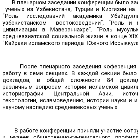
В пленарном заседании конференции было за
ученых из Узбекистана, Турции и Киргизии на
“Роль исследований академика Убайду
узбекистанском востоковедении”, “Роль и 
цивилизации в Мавераннахре”, “Роль мусуль
среднеазиатской социальной жизни в конце ХIХ
“Кайраки исламского периода Южного Иссыккуля
После пленарного заседения коференция 
работу в семи секциях. В каждой секции было
докладов, в общей сложности 84 доклад
различным вопросам истории исламской цивили
историографии Центральной Азии, исто
текстологии, ислвмоведению, истории науки и и
науному наследию средневековых ученых.
В работе конференции приняли участие сотру
и музеев общественно-гуманитарного профил