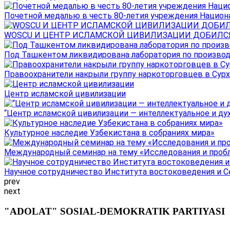
Почетной медалью в честь 80-летия учреждения Национал
WOSCU И ЦЕНТР ИСЛАМСКОЙ ЦИВИЛИЗАЦИИ ДОБИЛСЯ В
Под Ташкентом ликвидирована лаборатория по производ
Правоохранители накрыли группу наркоторговцев в Сурха
Центр исламской цивилизации
“Центр исламской цивилизации — интеллектуальное и ду
Культурное наследие Узбекистана в собраниях мира»
Международный семинар на тему «Исследования и пробле
Научное сотрудничество Института востоковедения и Се
prev
next
"ADOLAT" SOSIAL-DEMOKRATIK PARTIYASI