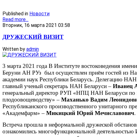
Published in
Новости
Read more...
Вторник, 16 марта 2021 03:58
ДРУЖЕСКИЙ ВИЗИТ
Written by
admin
3 марта 2021 года В Институте востоковедения имен
Беруни АН РУз был осуществлен приём гостей из Н
академии наук Республики Беларусь. Делегацию НАН
главный ученый секретарь НАН Беларуси –
Иванец 
генеральный директор РУП «НПЦ НАН Беларуси по к
плодоовощеводству» –
Маханько Вадим Леонидов
Республиканского производственного унитарного пр
«Академфарм» –
Микицкий Юрий Мечиславович
.
Встреча прошла в неформальной дружеской обстановк
ознакомились многофункциональной деятельностью И