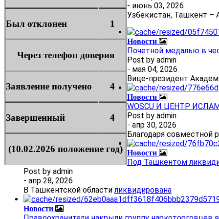
- июнь 03, 2026
Узбекистан, Ташкент – А
Был отклонен
1
Новости
Почетной медалью в че
Через телефон доверия
Post by
admin
- мая 04, 2026
Вице-президент Академ
Заявление получено
4
Новости
WOSCU И ЦЕНТР ИСЛА
Post by
admin
Завершенный
4
- апр 30, 2026
Благодаря совместной 
(10.02.2026 положение год)
Новости
Под Ташкентом ликвиди
Post by
admin
- апр 28, 2026
В Ташкентской области
ликвидирована
Новости
Правоохранители накрыли группу наркоторговцев 