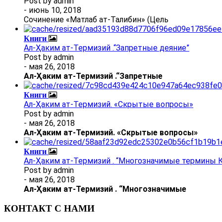
Post by
admin
- июнь 10, 2018
Сочинение «Матлаб ат-Талибин» (Цель
Книги
Ал-Ҳаким ат-Термизий .“Запретные деяние”
Post by
admin
- мая 26, 2018
Ал
-
Ҳаким ат-Термизий
.
“Запретные
Книги
Ал-Ҳаким ат-Термизий. «Скрытые вопросы»
Post by
admin
- мая 26, 2018
Ал
-
Ҳаким ат-Термизий
. «Скрытые вопросы»
Книги
Ал-Ҳаким ат-Термизий . “Многозначимые термины К
Post by
admin
- мая 26, 2018
Ал
-
Ҳаким ат-Термизий
.
“Многозначимые
КОНТАКТ С НАМИ