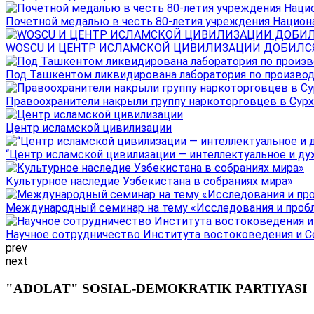
Почетной медалью в честь 80-летия учреждения Национал
WOSCU И ЦЕНТР ИСЛАМСКОЙ ЦИВИЛИЗАЦИИ ДОБИЛСЯ В
Под Ташкентом ликвидирована лаборатория по производ
Правоохранители накрыли группу наркоторговцев в Сурха
Центр исламской цивилизации
“Центр исламской цивилизации — интеллектуальное и ду
Культурное наследие Узбекистана в собраниях мира»
Международный семинар на тему «Исследования и пробле
Научное сотрудничество Института востоковедения и Се
prev
next
"ADOLAT" SOSIAL-DEMOKRATIK PARTIYASI