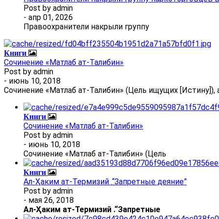
Post by
admin
- апр 01, 2026
Правоохранители накрыли группу
Книги
Сочинение «Матлаб ат-Талибин»
Post by
admin
- июнь 10, 2018
Сочинение «Матлаб ат-Талибин» (Цель ищущих [Истину]), 
Книги
Сочинение «Матлаб ат-Талибин»
Post by
admin
- июнь 10, 2018
Сочинение «Матлаб ат-Талибин» (Цель
Книги
Ал-Ҳаким ат-Термизий .“Запретные деяние”
Post by
admin
- мая 26, 2018
Ал
-
Ҳаким ат-Термизий
.
“Запретные