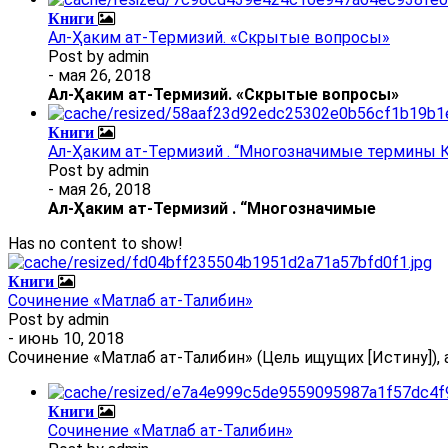
Книги
Ал-Ҳаким ат-Термизий. «Скрытые вопросы»
Post by
admin
- мая 26, 2018
Ал
-
Ҳаким ат-Термизий
. «Скрытые вопросы»
Книги
Ал-Ҳаким ат-Термизий . “Многозначимые термины К
Post by
admin
- мая 26, 2018
Ал
-
Ҳаким ат-Термизий
.
“Многозначимые
Has no content to show!
Книги
Сочинение «Матлаб ат-Талибин»
Post by
admin
- июнь 10, 2018
Сочинение «Матлаб ат-Талибин» (Цель ищущих [Истину]), 
Книги
Сочинение «Матлаб ат-Талибин»