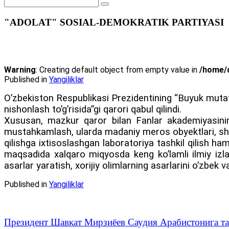
"ADOLAT" SOSIAL-DEMOKRATIK PARTIYASI
Warning
: Creating default object from empty value in
/home/d
Published in
Yangiliklar
Oʼzbekiston Respublikasi Prezidentining “Buyuk mutaf
nishonlash toʼgʼrisida”gi qarori qabul qilindi.
Xususan, mazkur qaror bilan Fanlar akademiyasini
mustahkamlash, ularda madaniy meros obyektlari, shu
qilishga ixtisoslashgan laboratoriya tashkil qilish 
maqsadida xalqaro miqyosda keng koʼlamli ilmiy izlanis
asarlar yaratish, xorijiy olimlarning asarlarini oʼzbek v
Published in
Yangiliklar
Президент Шавкат Мирзиёев Саудия Арабистонига 