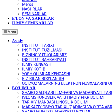
Meros
NASHRLAR
SEMINARLAR
E'LON VA XARIDLAR
ILMIY SEMINARLAR
Menu
Asosiy
INSTITUT TARIXI
INSTITUT TUZILMASI
BIZNING YUTUQLARIMIZ
INSTITUT RAHBARIYATI
ILMIY KENGASH
ILMIY KOTIB
YOSH OLIMLAR KENGASHI
BIZ BILAN BOG'LANISH
QO‘LYOZMALARNING ELEKTRON NUSXALARINI OL
BO'LIMLAR
SHARQ XALQLARI ILM-FANI VA MADANIYATI TARI
ISLOMSHUNOSLIK VA IJTIMOIY FIKR BO‘LIMI
TARIXIY MANBASHUNOSLIK BO‘LIMI
MARKAZIY OSIYO TARIXI (QADIMGI VA O‘RTA ASR
SHARQ MUMTOZ ADABIYOTI BO‘LIMI