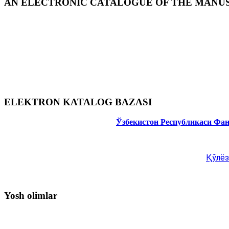
AN ELECTRONIC CATALOGUE OF THE MANUSC
ELEKTRON KATALOG BAZASI
Ўзбекистон Республикаси Фа
Қўлёз
Yosh olimlar