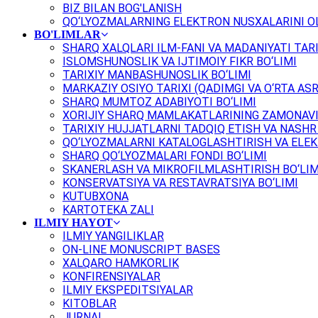
BIZ BILAN BOG'LANISH
QO‘LYOZMALARNING ELEKTRON NUSXALARINI OL
BO'LIMLAR
SHARQ XALQLARI ILM-FANI VA MADANIYATI TARI
ISLOMSHUNOSLIK VA IJTIMOIY FIKR BO‘LIMI
TARIXIY MANBASHUNOSLIK BO‘LIMI
MARKAZIY OSIYO TARIXI (QADIMGI VA O‘RTA ASR
SHARQ MUMTOZ ADABIYOTI BO‘LIMI
XORIJIY SHARQ MAMLAKATLARINING ZAMONAVI
TARIXIY HUJJATLARNI TADQIQ ETISH VA NASHR 
QO‘LYOZMALARNI KATALOGLASHTIRISH VA ELEK
SHARQ QO‘LYOZMALARI FONDI BO‘LIMI
SKANERLASH VA MIKROFILMLASHTIRISH BO‘LIM
KONSERVATSIYA VA RESTAVRATSIYA BO‘LIMI
KUTUBXONA
KARTOTEKA ZALI
ILMIY HAYOT
ILMIY YANGILIKLAR
ON-LINE MONUSCRIPT BASES
XALQARO HAMKORLIK
KONFIRENSIYALAR
ILMIY EKSPEDITSIYALAR
KITOBLAR
JURNAL