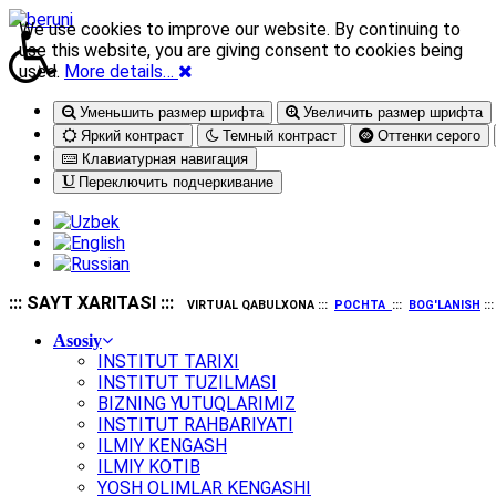
We use cookies to improve our website. By continuing to
use this website, you are giving consent to cookies being
used.
More details…
Уменьшить размер шрифта
Увеличить размер шрифта
Яркий контраст
Темный контраст
Оттенки серого
Клавиатурная навигация
Переключить подчеркивание
::: SAYT XARITASI :::
VIRTUAL QABULXONA :::
POCHTA
:::
BOG'LANISH
::
Asosiy
INSTITUT TARIXI
INSTITUT TUZILMASI
BIZNING YUTUQLARIMIZ
INSTITUT RAHBARIYATI
ILMIY KENGASH
ILMIY KOTIB
YOSH OLIMLAR KENGASHI