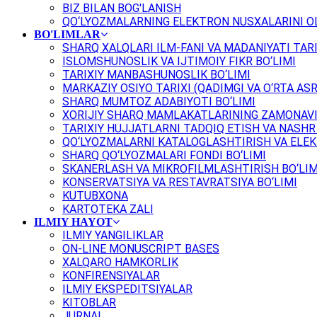
BIZ BILAN BOG'LANISH
QO‘LYOZMALARNING ELEKTRON NUSXALARINI OL
BO'LIMLAR
SHARQ XALQLARI ILM-FANI VA MADANIYATI TARI
ISLOMSHUNOSLIK VA IJTIMOIY FIKR BO‘LIMI
TARIXIY MANBASHUNOSLIK BO‘LIMI
MARKAZIY OSIYO TARIXI (QADIMGI VA O‘RTA ASR
SHARQ MUMTOZ ADABIYOTI BO‘LIMI
XORIJIY SHARQ MAMLAKATLARINING ZAMONAVI
TARIXIY HUJJATLARNI TADQIQ ETISH VA NASHR 
QO‘LYOZMALARNI KATALOGLASHTIRISH VA ELEK
SHARQ QO‘LYOZMALARI FONDI BO‘LIMI
SKANERLASH VA MIKROFILMLASHTIRISH BO‘LIM
KONSERVATSIYA VA RESTAVRATSIYA BO‘LIMI
KUTUBXONA
KARTOTEKA ZALI
ILMIY HAYOT
ILMIY YANGILIKLAR
ON-LINE MONUSCRIPT BASES
XALQARO HAMKORLIK
KONFIRENSIYALAR
ILMIY EKSPEDITSIYALAR
KITOBLAR
JURNAL