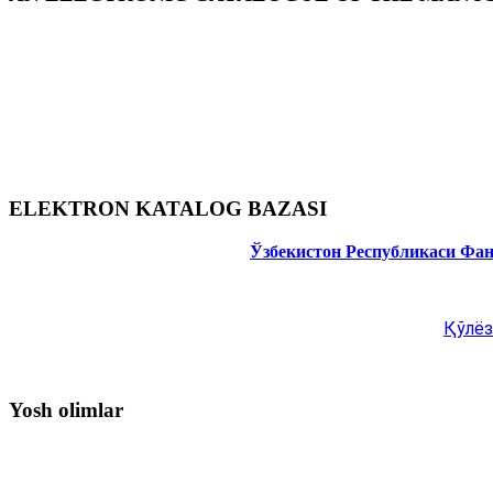
ELEKTRON KATALOG BAZASI
Ўзбекистон Республикаси Фа
Қўлёз
Yosh olimlar