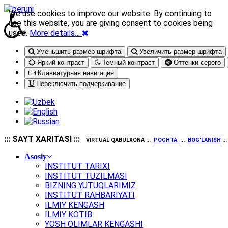
We use cookies to improve our website. By continuing to
use this website, you are giving consent to cookies being
used.
More details…
Уменьшить размер шрифта
Увеличить размер шрифта
Яркий контраст
Темный контраст
Оттенки серого
Клавиатурная навигация
Переключить подчеркивание
::: SAYT XARITASI :::
VIRTUAL QABULXONA :::
POCHTA
:::
BOG'LANISH
::
Asosiy
INSTITUT TARIXI
INSTITUT TUZILMASI
BIZNING YUTUQLARIMIZ
INSTITUT RAHBARIYATI
ILMIY KENGASH
ILMIY KOTIB
YOSH OLIMLAR KENGASHI