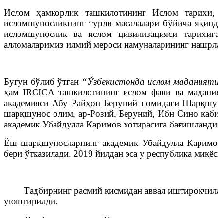
Ислом ҳамкорлик ташкилотининг Ислом тарихи, 
исломшуносликнинг турли масалалари бўйича яқинд
исломшунослик ва ислом цивилизацияси тарихига
алломаларимиз илмий мероси намуналарининг нашрла
Бугун бўлиб ўтган
“Ўзбекистонда ислом маданияти
ҳам IRCICA ташкилотининг ислом фани ва мадания
академияси Абу Райҳон Беруний номидаги Шарқшуно
шарқшунос олим, ар-Розий, Беруний, Ибн Сино каби
академик Убайдулла Каримов хотирасига бағишланди
Ёш шарқшуносларнинг академик Убайдулла Каримов
бери ўтказилади. 2019 йилдан эса у республика миқё
Тадбирнинг расмий қисмидан аввал иштирокчилар 
уюштирилди.