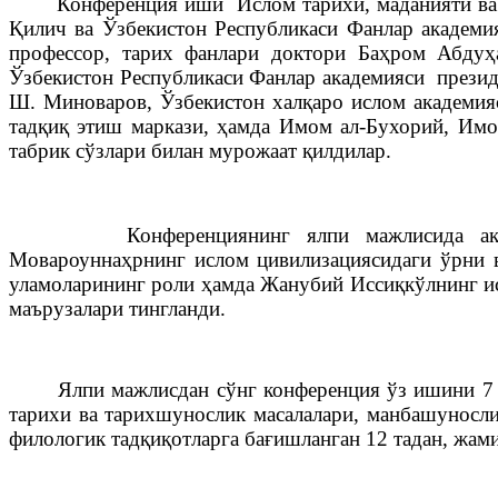
Конференция иши Ислом тарихи, маданияти ва са
Қилич ва Ўзбекистон Республикаси Фанлар академи
профессор, тарих фанлари доктори Баҳром Абдуҳ
Ўзбекистон Республикаси Фанлар академияси презид
Ш. Миноваров, Ўзбекистон халқаро ислом академия
тадқиқ этиш маркази, ҳамда Имом ал-Бухорий, Имо
табрик сўзлари билан мурожаат қилдилар.
Конференциянинг ялпи мажлисида академик
Мовароуннаҳрнинг ислом цивилизациясидаги ўрни 
уламоларининг роли ҳамда Жанубий Иссиқкўлнинг ис
маърузалари тингланди.
Ялпи мажлисдан сўнг конференция ўз ишини 7 та 
тарихи ва тарихшунослик масалалари, манбашуносли
филологик тадқиқотларга бағишланган 12 тадан, жами