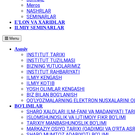
Meros
NASHRLAR
SEMINARLAR
E'LON VA XARIDLAR
ILMIY SEMINARLAR
Menu
Asosiy
INSTITUT TARIXI
INSTITUT TUZILMASI
BIZNING YUTUQLARIMIZ
INSTITUT RAHBARIYATI
ILMIY KENGASH
ILMIY KOTIB
YOSH OLIMLAR KENGASHI
BIZ BILAN BOG'LANISH
QO‘LYOZMALARNING ELEKTRON NUSXALARINI OL
BO'LIMLAR
SHARQ XALQLARI ILM-FANI VA MADANIYATI TARI
ISLOMSHUNOSLIK VA IJTIMOIY FIKR BO‘LIMI
TARIXIY MANBASHUNOSLIK BO‘LIMI
MARKAZIY OSIYO TARIXI (QADIMGI VA O‘RTA ASR
SHARQ MUMTOZ ADABIYOTI BO‘LIMI