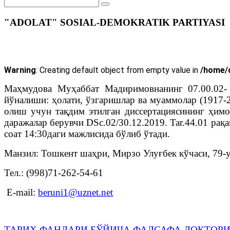
"ADOLAT" SOSIAL-DEMOKRATIK PARTIYASI
Warning
: Creating default object from empty value in
/home/d
Маҳмудова Муҳаббат Мадиримовнанинг 07.00.02- 
йўналиши: ҳолати, ўзгаришлар ва муаммолар (1917-
олиш учун тақдим этилган диссертациясининг ҳи
даражалар берувчи DSc.02/30.12.2019. Tar.44.01 ра
соат 14:30даги мажлисида бўлиб ўтади.
Манзил: Тошкент шаҳри, Мирзо Улуғбек кўчаси, 79-
Тел.: (998)71-262-54-61
E-mail:
beruni1@uznet.net
ТАРИХ ФАНЛАРИ БЎЙИЧА ФАЛСАФА ДОКТОРИ 