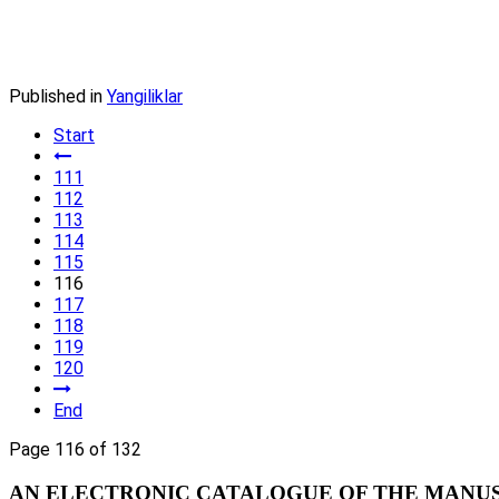
Published in
Yangiliklar
Start
111
112
113
114
115
116
117
118
119
120
End
Page 116 of 132
AN ELECTRONIC CATALOGUE OF THE MANUSC