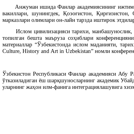
Анжуман ишида Фанлар академиясининг ижтимоий-г
вакиллари, шунингдек, Қозоғистон, Қирғизистон,
марказлари олимлари он-лайн тарзда иштирок этдила
Ислом цивилизацияси тарихи, манбашунослик, та
топилган бешта маъруза соҳиблари конференцияни
материаллар “Ўзбекистонда ислом маданияти, тарихи
Culture, History and Art in Uzbekistan” номли конфер
Ўзбекистон Республикаси Фанлар академияси Абу 
ўтказиладиган ёш шарқшуносларнинг академик Убай
уларнинг жаҳон илм-фанига интеграциялашувига хиз