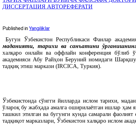
ДИССЕРТАЦИЯ АВТОРЕФЕРАТИ
Published in
Yangiliklar
Бугун Ўзбекистон Республикаси Фанлар академ
маданияти, тарихи ва санъатини ўрганишнинг
халқаро онлайн ва оффлайн конференция бўлиб ў
академияси Абу Райҳон Беруний номидаги Шарқшун
тадқиқ этиш маркази (IRCICA, Туркия).
Ўзбекистонда сўнгги йилларда ислом тарихи, мадан
ўлароқ бу жабҳада амалга оширилаётган ишлар ҳам я
ташкил этилган ва бугунги кунда самарали фаолия
тадқиқот марказлари, Ўзбекистон халқаро ислом ака