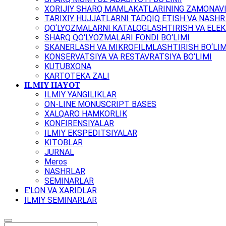
XORIJIY SHARQ MAMLAKATLARINING ZAMONAVI
TARIXIY HUJJATLARNI TADQIQ ETISH VA NASHR 
QO‘LYOZMALARNI KATALOGLASHTIRISH VA ELEK
SHARQ QO‘LYOZMALARI FONDI BO‘LIMI
SKANERLASH VA MIKROFILMLASHTIRISH BO‘LIM
KONSERVATSIYA VA RESTAVRATSIYA BO‘LIMI
KUTUBXONA
KARTOTEKA ZALI
ILMIY HAYOT
ILMIY YANGILIKLAR
ON-LINE MONUSCRIPT BASES
XALQARO HAMKORLIK
KONFIRENSIYALAR
ILMIY EKSPEDITSIYALAR
KITOBLAR
JURNAL
Meros
NASHRLAR
SEMINARLAR
E'LON VA XARIDLAR
ILMIY SEMINARLAR