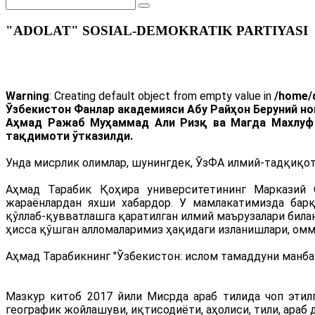
"ADOLAT" SOSIAL-DEMOKRATIK PARTIYASI
Warning
: Creating default object from empty value in
/home/d
Ўзбекистон Фанлар академияси Абу Райҳон Беруний н
Аҳмад Ражаб Муҳаммад Али Ризқ ва Магда Махлуф 
тақдимоти ўтказилди.
Унда мисрлик олимлар, шунингдек, ЎзФА илмий-тадқиқот
Аҳмад Тарабик Қоҳира университетининг Марказий 
жараёнлардан яхши хабардор. У мамлакатимизда барқ
қўллаб-қувватлашга қаратилган илмий маърузалари била
ҳисса қўшган алломаларимиз ҳақидаги изланишлари, омм
Аҳмад Тарабикнинг "Ўзбекистон: ислом тамаддуни манба
Мазкур китоб 2017 йили Мисрда араб тилида чоп этил
географик жойлашуви, иқтисодиёти, аҳолиси, тили, араб 