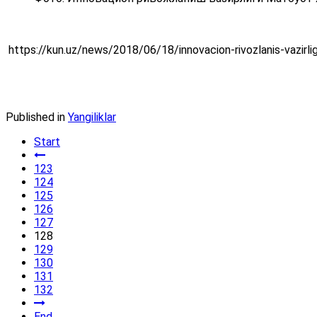
https://kun.uz/news/2018/06/18/innovacion-rivozlanis-vazirlig
Published in
Yangiliklar
Start
123
124
125
126
127
128
129
130
131
132
End