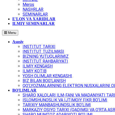
Meros
NASHRLAR
SEMINARLAR
E'LON VA XARIDLAR
ILMIY SEMINARLAR
Menu
Asosiy
INSTITUT TARIXI
INSTITUT TUZILMASI
BIZNING YUTUQLARIMIZ
INSTITUT RAHBARIYATI
ILMIY KENGASH
ILMIY KOTIB
YOSH OLIMLAR KENGASHI
BIZ BILAN BOG'LANISH
QO‘LYOZMALARNING ELEKTRON NUSXALARINI OL
BO'LIMLAR
SHARQ XALQLARI ILM-FANI VA MADANIYATI TARI
ISLOMSHUNOSLIK VA IJTIMOIY FIKR BO‘LIMI
TARIXIY MANBASHUNOSLIK BO‘LIMI
MARKAZIY OSIYO TARIXI (QADIMGI VA O‘RTA ASR
SHARQ MUMTOZ ADABIYOTI BO‘LIMI