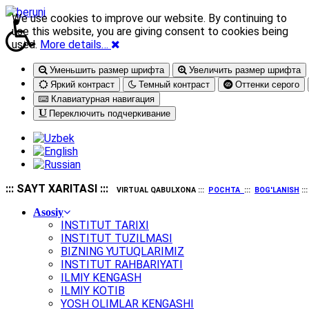
We use cookies to improve our website. By continuing to
use this website, you are giving consent to cookies being
used.
More details…
Уменьшить размер шрифта
Увеличить размер шрифта
Яркий контраст
Темный контраст
Оттенки серого
Клавиатурная навигация
Переключить подчеркивание
::: SAYT XARITASI :::
VIRTUAL QABULXONA :::
POCHTA
:::
BOG'LANISH
::
Asosiy
INSTITUT TARIXI
INSTITUT TUZILMASI
BIZNING YUTUQLARIMIZ
INSTITUT RAHBARIYATI
ILMIY KENGASH
ILMIY KOTIB
YOSH OLIMLAR KENGASHI