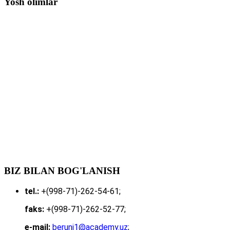
Yosh olimlar
BIZ BILAN BOG'LANISH
tel.:
+(998-71)-262-54-61;
faks:
+(998-71)-262-52-77;
e-mail:
beruni1@academy.uz
;