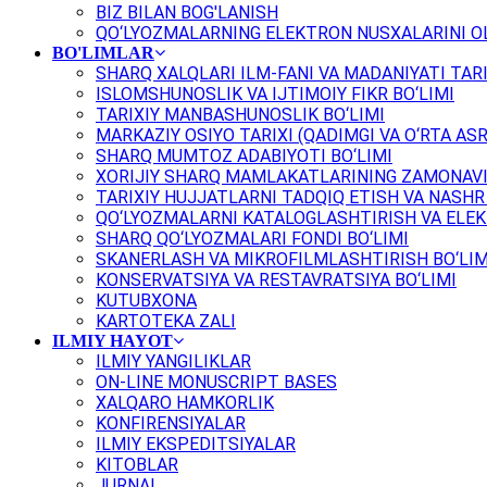
BIZ BILAN BOG'LANISH
QO‘LYOZMALARNING ELEKTRON NUSXALARINI OL
BO'LIMLAR
SHARQ XALQLARI ILM-FANI VA MADANIYATI TARI
ISLOMSHUNOSLIK VA IJTIMOIY FIKR BO‘LIMI
TARIXIY MANBASHUNOSLIK BO‘LIMI
MARKAZIY OSIYO TARIXI (QADIMGI VA O‘RTA ASR
SHARQ MUMTOZ ADABIYOTI BO‘LIMI
XORIJIY SHARQ MAMLAKATLARINING ZAMONAVI
TARIXIY HUJJATLARNI TADQIQ ETISH VA NASHR 
QO‘LYOZMALARNI KATALOGLASHTIRISH VA ELEK
SHARQ QO‘LYOZMALARI FONDI BO‘LIMI
SKANERLASH VA MIKROFILMLASHTIRISH BO‘LIM
KONSERVATSIYA VA RESTAVRATSIYA BO‘LIMI
KUTUBXONA
KARTOTEKA ZALI
ILMIY HAYOT
ILMIY YANGILIKLAR
ON-LINE MONUSCRIPT BASES
XALQARO HAMKORLIK
KONFIRENSIYALAR
ILMIY EKSPEDITSIYALAR
KITOBLAR
JURNAL