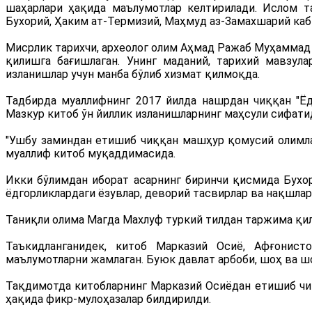
шаҳарлари ҳақида маълумотлар келтирилади. Ислом 
Бухорий, Ҳаким ат-Термизий, Маҳмуд аз-Замахшарий каб
Мисрлик тарихчи, археолог олим Аҳмад Ражаб Муҳаммад 
қилишга бағишлаган. Унинг маданий, тарихий мавзула
изланишлар учун манба бўлиб хизмат қилмоқда.
Тадбирда муаллифнинг 2017 йилда нашрдан чиққан "Ёд
Мазкур китоб ўн йиллик изланишларнинг маҳсули сифатид
"Ушбу заминдан етишиб чиққан машҳур қомусий олимла
муаллиф китоб муқаддимасида.
Икки бўлимдан иборат асарнинг биринчи қисмида Бухор
ёдгорликлардаги ёзувлар, деворий тасвирлар ва нақшлар
Таниқли олима Магда Махлуф туркий тилдан таржима қилг
Таъкидланганидек, китоб Марказий Осиё, Афғонисто
маълумотларни жамлаган. Буюк давлат арбоби, шоҳ ва 
Тақдимотда китобларнинг Марказий Осиёдан етишиб чи
ҳақида фикр-мулоҳазалар билдирилди.