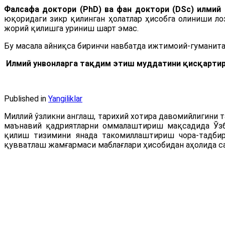
Фалсафа доктори (PhD) ва фан доктори (DSc) илмий
юқоридаги зикр қилинган ҳолатлар ҳисобга олиниши ло
жорий қилишга уриниш шарт эмас.
Бу масала айниқса биринчи навбатда ижтимоий-гуманитар
Илмий унвонларга тақдим этиш муддатини қисқарти
Published in
Yangiliklar
Миллий ўзликни англаш, тарихий хотира давомийлигини 
маънавий қадриятларни оммалаштириш мақсадида Ўзб
қилиш тизимини янада такомиллаштириш чора-тадбирл
қувватлаш жамғармаси маблағлари ҳисобидан аҳолида са