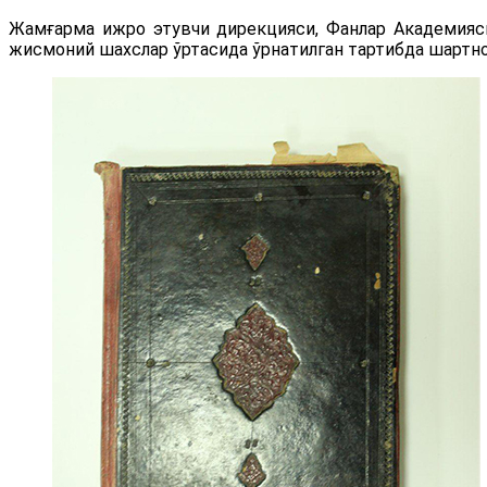
Жамғарма ижро этувчи дирекцияси, Фанлар Академияс
жисмоний шахслар ўртасида ўрнатилган тартибда шартном