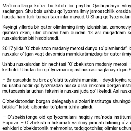
Ma`lumotlarga ko`ra, bu kitob bir paytlar Qashqadaryo viloy
saqlangan. Shu bois ushbu qo`lyozma ilmiy jamoatchilik orasida 
haqida ham turli-tuman taxminlar mavjud. U Sharq qo`lyozmalari ins
Keyingi yillarda bir qator olimlarning ilmiy izlanishlari, zamon
qismlari ekani, ular chindan ham bundan 13 asr muqaddam ko`c
nusxalaridan biri hisoblanadi.
2017 yilda “O`zbekiston madaniy merosi dunyo to`plamlarida” loy
nusxalar o`tgan vaqt davomida mamlakatimizdagi bir qator ilmiy 
Ushbu nusxalardan bir nechtasi “O`zbekiston madaniy merosi –
keltirildi. Ulardan biri qo`lyozmaning asl nusxasi saqlanayotgan S
– Bir qarashda bu biroz g`alati tuyulishi mumkin, - deydi loyiha 
bu ushbu nodir qo`lyozmadan nusxa olish imkonini bergan insti
mutaxassislar uchun faksimile nusxasi juda qo`l keladi. Asl nusxa 
O`zbekistondan borgan delegasiya a`zolari institutga shuningde
bitiklar” kitob-albomlar to`plami tuhfa qilindi.
— O`zbekistonga oid qo`lyozmalarni haqiqiy ma`noda institumiz
Popova. – O`zbekiston hukumati va ilmiy jamoatchiliining o`z x
eshiklari o`zbekistonlik mehmonlar, tadqiqotchilar, olimlar uchu