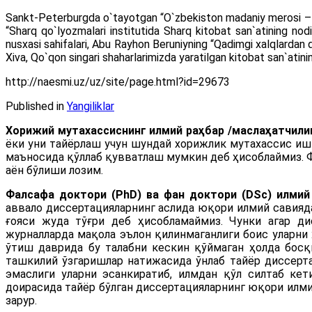
Sankt-Peterburgda o`tayotgan “O`zbekiston madaniy merosi – xa
“Sharq qo`lyozmalari institutida Sharq kitobat san`atining nodi
nusxasi sahifalari, Abu Rayhon Beruniyning “Qadimgi xalqlardan qol
Xiva, Qo`qon singari shaharlarimizda yaratilgan kitobat san`atini
http://naesmi.uz/uz/site/page.html?id=29673
Published in
Yangiliklar
Хорижий мутахассиснинг илмий раҳбар /маслаҳатчили
ёки уни тайёрлаш учун шундай хорижлик мутахассис ишт
маъносида қўллаб қувватлаш мумкин деб ҳисоблаймиз. Ф
аён бўлиши лозим.
Фалсафа доктори (PhD) ва фан доктори (DSc) илми
аввало диссертацияларнинг аслида юқори илмий савияда
ғояси жуда тўғри деб ҳисобламаймиз. Чунки агар ди
журналларда мақола эълон қилинмаганлиги боис уларни
ўтиш даврида бу талабни кескин қўймаган ҳолда бос
ташкилий ўзгаришлар натижасида ўнлаб тайёр диссерт
эмаслиги уларни эсанкиратиб, илмдан қўл силтаб кет
доирасида тайёр бўлган диссертацияларнинг юқори илми
зарур.