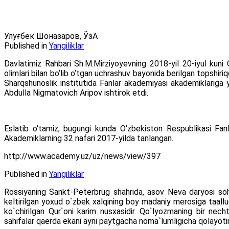
Улуғбек Шоназаров, ЎзА
Published in
Yangiliklar
Davlatimiz Rahbari Sh.M.Mirziyoyevning 2018-yil 20-iyul kuni 
olimlari bilan bo‘lib o‘tgan uchrashuv bayonida berilgan topsh
Sharqshunoslik institutida Fanlar akademiyasi akademiklariga 
Abdulla Nigmatovich Aripov ishtirok etdi.
Eslatib o‘tamiz, bugungi kunda O‘zbekiston Respublikasi Fanla
Akademiklarning 32 nafari 2017-yilda tanlangan.
http://www.academy.uz/uz/news/view/397
Published in
Yangiliklar
Rossiyaning Sankt-Peterbrug shahrida, asov Neva daryosi sohi
keltirilgan yoxud o`zbek xalqining boy madaniy merosiga taalluql
ko`chirilgan Qur`oni karim nusxasidir. Qo`lyozmaning bir ne
sahifalar qaerda ekani ayni paytgacha noma`lumligicha qolayoti