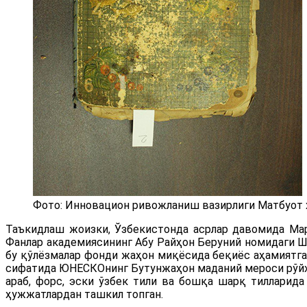
Фото: Инновацион ривожланиш вазирлиги Матбуот
Таъкидлаш жоизки, Ўзбекистонда асрлар давомида Мар
Фанлар академиясининг Абу Райҳон Беруний номидаги Ша
бу қўлёзмалар фонди жаҳон миқёсида беқиёс аҳамиятга 
сифатида ЮНЕСКОнинг Бутунжаҳон маданий мероси рўйхат
араб, форс, эски ўзбек тили ва бошқа шарқ тилларид
ҳужжатлардан ташкил топган.