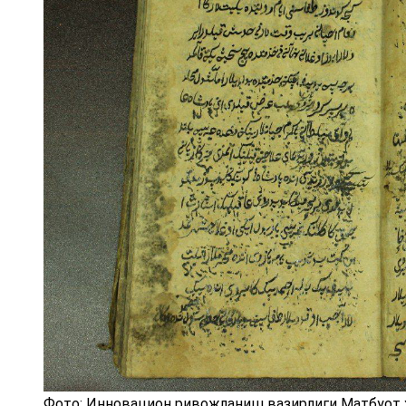
Фото: Инновацион ривожланиш вазирлиги Матбуот