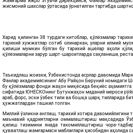
Жамғарма ижро этувчи дирекцияси, Фанлар Академияс
жисмоний шахслар ўртасида ўрнатилган тартибда шартном
Харид қилинган 38 турдаги китоблар, қўлёзмалар тарихи
тарихий хужжатлар сотиб олинаркан, уларни илмий му
қилиши мумкин бўлган бу тарихий ашёлар аҳоли қўли
қўлёзмаларни зарур шарт-шароитларда сақланиши, рес
Таъкидлаш жоизки, Ўзбекистонда асрлар давомида Марка
Фанлар академиясининг Абу Райҳон Беруний номидаги Ша
бу қўлёзмалар фонди жаҳон миқёсида беқиёс аҳамиятга э
сифатида ЮНЕСКОнинг Бутунжаҳон маданий мероси рўйхат
араб, форс, эски ўзбек тили ва бошқа шарқ тилларида би
ҳужжатлардан ташкил топган.
Миллий ўзликни англаш, тарихий хотира давомийлигини 
маънавий қадриятларни оммалаштириш мақсадида Ўзб
қилиш тизимини янада такомиллаштириш чора-тадбирл
қувватлаш жамғармаси маблағлари ҳисобидан аҳолида са