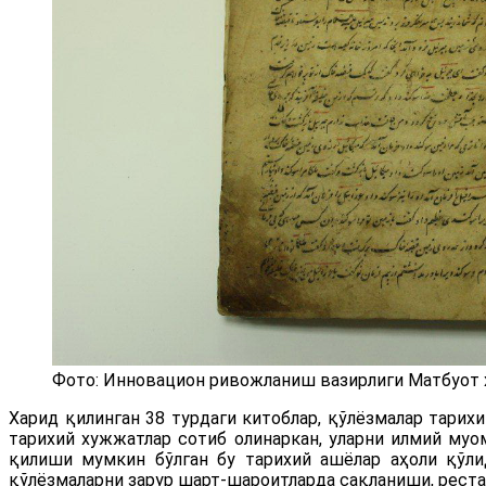
Фото: Инновацион ривожланиш вазирлиги Матбуот
Харид қилинган 38 турдаги китоблар, қўлёзмалар тарихи
тарихий хужжатлар сотиб олинаркан, уларни илмий му
қилиши мумкин бўлган бу тарихий ашёлар аҳоли қўли
қўлёзмаларни зарур шарт-шароитларда сақланиши, рес