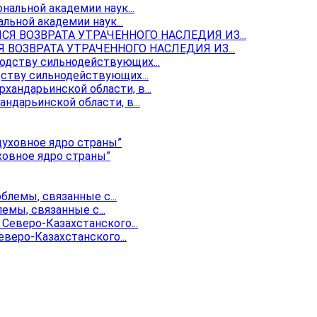
ьной академии наук...
ОЗВРАТА УТРАЧЕННОГО НАСЛЕДИЯ ИЗ...
ству сильнодействующих...
ндарьинской области, в...
ховное ядро страны”
мы, связанные с...
веро-Казахстанского...