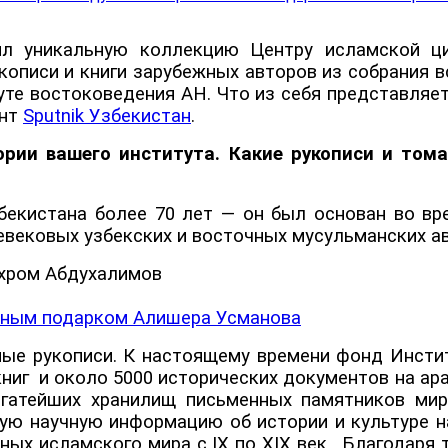
ил уникальную коллекцию Центру исламской ци
укописи и книги зарубежных авторов из собрания 
те востоковедения АН. Что из себя представляет
ент
Sputnik Узбекистан
.
ии вашего института. Какие рукописи и тома 
екистана более 70 лет — он был основан во вре
евековых узбекских и восточных мусульманских а
енным подарком Алишера Усманова
ные рукописи. К настоящему времени фонд Инст
книг и около 5000 исторических документов на ар
гатейших хранилищ письменных памятников мира
ю научную информацию об истории и культуре н
ных исламского мира с IX по XIX век. Благодаря 