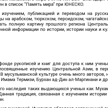
н в список "Память мира" при ЮНЕСКО.
 изучением, публикацией и переводом на русск
уды на арабском, тюркском, персидском, чагатайск
ать полную картину прошлого региона Централь
енной информации по истории, истории науки и ку
онде рукописей и книг для доступа к ним ученых
посвященные изучению Центральной Азии, в пер
В мусульманской культуре очень много авторов, 
 Имама Термизи, Бурхан ад-Дин ал-Маргинани и др
ого наследия таких выдающихся ученых как Мухам
 Данная традиция, связанная с изучением истори
н.