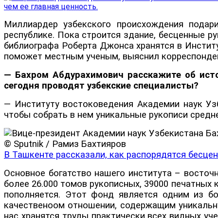
Миллиардер узбекского происхождения подар
республике. Пока строится здание, бесценные р
библиографа Роберта Джонса хранятся в Институ
поможет местным ученым, выяснил корреспонд
— Бахром Абдурахимович расскажите об истор
сегодня проводят узбекские специалисты?
— Институту востоковедения Академии наук Узб
чтобы собрать в нем уникальные рукописи средн
© Sputnik / Рамиз Бахтияров
В Ташкенте рассказали, как распорядятся бесц
Основное богатство нашего института – восточ
более 26.000 томов рукописных, 39000 печатных 
пополняется. Этот фонд является одним из бо
качественоом отношении, содержащим уникальну
нас хранятся труды практически всех видных уче