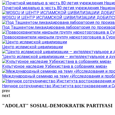
Почетной медалью в честь 80-летия учреждения Национал
WOSCU И ЦЕНТР ИСЛАМСКОЙ ЦИВИЛИЗАЦИИ ДОБИЛСЯ В
Под Ташкентом ликвидирована лаборатория по производ
Правоохранители накрыли группу наркоторговцев в Сурха
Центр исламской цивилизации
“Центр исламской цивилизации — интеллектуальное и ду
Культурное наследие Узбекистана в собраниях мира»
Международный семинар на тему «Исследования и пробле
Научное сотрудничество Института востоковедения и Се
prev
next
"ADOLAT" SOSIAL-DEMOKRATIK PARTIYASI