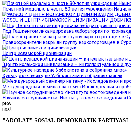
Почетной медалью в честь 80-летия учреждения Национал
WOSCU И ЦЕНТР ИСЛАМСКОЙ ЦИВИЛИЗАЦИИ ДОБИЛСЯ В
Под Ташкентом ликвидирована лаборатория по производ
Правоохранители накрыли группу наркоторговцев в Сурха
Центр исламской цивилизации
“Центр исламской цивилизации — интеллектуальное и ду
Культурное наследие Узбекистана в собраниях мира»
Международный семинар на тему «Исследования и пробле
Научное сотрудничество Института востоковедения и Се
prev
next
"ADOLAT" SOSIAL-DEMOKRATIK PARTIYASI