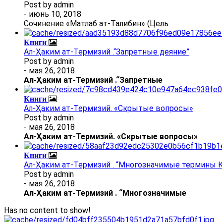
Post by
admin
- июнь 10, 2018
Сочинение «Матлаб ат-Талибин» (Цель
Книги
Ал-Ҳаким ат-Термизий .“Запретные деяние”
Post by
admin
- мая 26, 2018
Ал
-
Ҳаким ат-Термизий
.
“Запретные
Книги
Ал-Ҳаким ат-Термизий. «Скрытые вопросы»
Post by
admin
- мая 26, 2018
Ал
-
Ҳаким ат-Термизий
. «Скрытые вопросы»
Книги
Ал-Ҳаким ат-Термизий . “Многозначимые термины К
Post by
admin
- мая 26, 2018
Ал
-
Ҳаким ат-Термизий
.
“Многозначимые
Has no content to show!