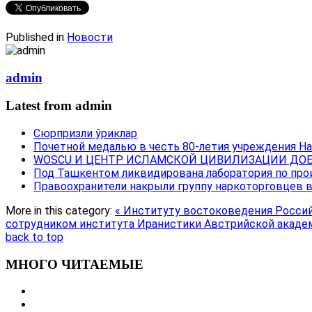
Published in
Новости
admin
Latest from admin
Сюрпризли ўриклар
Почетной медалью в честь 80-летия учреждения Н
WOSCU И ЦЕНТР ИСЛАМСКОЙ ЦИВИЛИЗАЦИИ ДОБ
Под Ташкентом ликвидирована лаборатория по про
Правоохранители накрыли группу наркоторговцев 
More in this category:
« Институту востоковедения Росси
сотрудником института Иранистики Австрийской академи
back to top
МНОГО ЧИТАЕМЫЕ