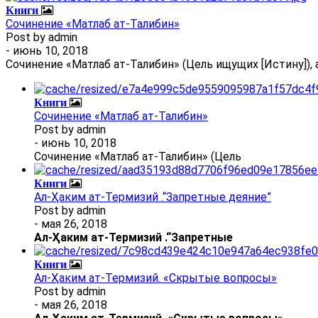
Книги
Сочинение «Матлаб ат-Талибин»
Post by
admin
- июнь 10, 2018
Сочинение «Матлаб ат-Талибин» (Цель ищущих [Истину]), 
Книги
Сочинение «Матлаб ат-Талибин»
Post by
admin
- июнь 10, 2018
Сочинение «Матлаб ат-Талибин» (Цель
Книги
Ал-Ҳаким ат-Термизий .“Запретные деяние”
Post by
admin
- мая 26, 2018
Ал
-
Ҳаким ат-Термизий
.
“Запретные
Книги
Ал-Ҳаким ат-Термизий. «Скрытые вопросы»
Post by
admin
- мая 26, 2018