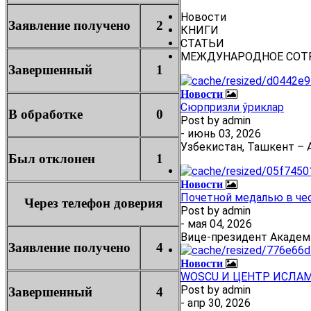
Новости
Заявление получено
2
КНИГИ
СТАТЬИ
МЕЖДУНАРОДНОЕ СОТ
Завершенный
1
Новости
Сюрпризли ўриклар
В обработке
0
Post by
admin
- июнь 03, 2026
Узбекистан, Ташкент – А
Был отклонен
1
Новости
Почетной медалью в че
Через телефон доверия
Post by
admin
- мая 04, 2026
Вице-президент Академ
Заявление получено
4
Новости
WOSCU И ЦЕНТР ИСЛА
Post by
admin
Завершенный
4
- апр 30, 2026