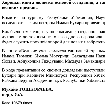
Хорошая книга является основой созидания, а т
великих предков.
Комитет по туризму Республики Узбекистан, Науч
исследовательским центром Имама Бухари провели п
Как было отмечено, научное наследие, созданное н
духовным достоянием не только одного народа или н
будет служить прочной опорой для новых изобретен
В книге «Великие ученые-мыслители нашей страны»
Имама Термизи, Имама Мотуриди, Бахауддина Накш
Яссави, Абдухолика Гиждувани, Махмуда Замахшари 
В ходе презентации со своими докладами выступили
Бухари при Кабинете Министров Республики Узбек
Райхана Беруни Академии наук Республики Узбекиста
Мухайё ТОШКОРАЕВА,
корр. УзА.
Read
10679
times