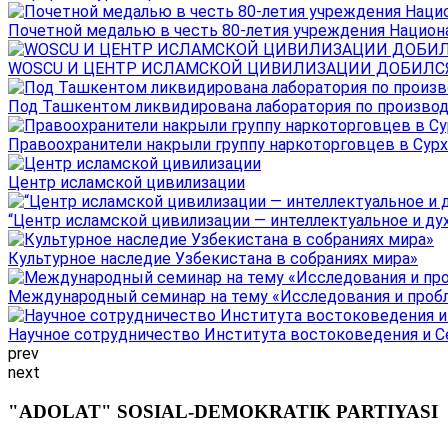
Почетной медалью в честь 80-летия учреждения Национал
WOSCU И ЦЕНТР ИСЛАМСКОЙ ЦИВИЛИЗАЦИИ ДОБИЛСЯ В
Под Ташкентом ликвидирована лаборатория по производ
Правоохранители накрыли группу наркоторговцев в Сурха
Центр исламской цивилизации
“Центр исламской цивилизации — интеллектуальное и ду
Культурное наследие Узбекистана в собраниях мира»
Международный семинар на тему «Исследования и пробле
Научное сотрудничество Института востоковедения и Се
prev
next
"ADOLAT" SOSIAL-DEMOKRATIK PARTIYASI