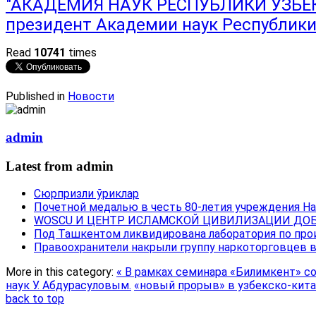
"АКАДЕМИЯ НАУК РЕСПУБЛИКИ УЗБЕКИ
президент Академии наук Республики 
Read
10741
times
Published in
Новости
admin
Latest from admin
Сюрпризли ўриклар
Почетной медалью в честь 80-летия учреждения Н
WOSCU И ЦЕНТР ИСЛАМСКОЙ ЦИВИЛИЗАЦИИ ДОБ
Под Ташкентом ликвидирована лаборатория по про
Правоохранители накрыли группу наркоторговцев 
More in this category:
« В рамках семинара «Билимкент» с
наук У. Абдурасуловым.
«новый прорыв» в узбекско-кита
back to top