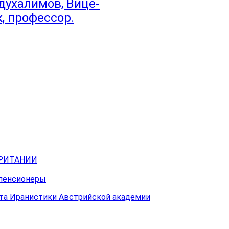
ухалимов, Вице-
, профессор.
БРИТАНИИ
 пенсионеры
ута Иранистики Австрийской академии