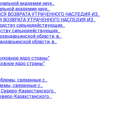
ьной академии наук...
ОЗВРАТА УТРАЧЕННОГО НАСЛЕДИЯ ИЗ...
ству сильнодействующих...
ндарьинской области, в...
ховное ядро страны”
мы, связанные с...
веро-Казахстанского...