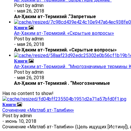
Post by
admin
- мая 26, 2018
Ал
-
Ҳаким ат-Термизий
.
“Запретные
Книги
Ал-Ҳаким ат-Термизий. «Скрытые вопросы»
Post by
admin
- мая 26, 2018
Ал
-
Ҳаким ат-Термизий
. «Скрытые вопросы»
Книги
Ал-Ҳаким ат-Термизий . “Многозначимые термины К
Post by
admin
- мая 26, 2018
Ал
-
Ҳаким ат-Термизий
.
“Многозначимые
Has no content to show!
Книги
Сочинение «Матлаб ат-Талибин»
Post by
admin
- июнь 10, 2018
Сочинение «Матлаб ат-Талибин» (Цель ищущих [Истину]), 