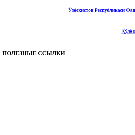
Ўзбекистон Республикаси Фа
Қўлёз
ПОЛЕЗНЫЕ ССЫЛКИ