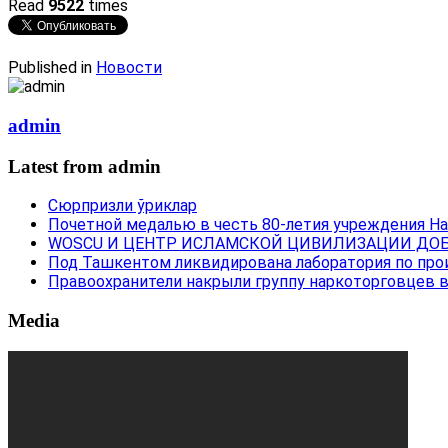
Read
9522
times
Published in
Новости
admin
Latest from admin
Сюрпризли ўриклар
Почетной медалью в честь 80-летия учреждения Н
WOSCU И ЦЕНТР ИСЛАМСКОЙ ЦИВИЛИЗАЦИИ ДОБ
Под Ташкентом ликвидирована лаборатория по про
Правоохранители накрыли группу наркоторговцев 
Media