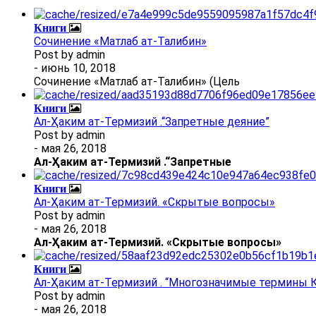
Книги
Сочинение «Матлаб ат-Талибин»
Post by
admin
- июнь 10, 2018
Сочинение «Матлаб ат-Талибин» (Цель
Книги
Ал-Ҳаким ат-Термизий .“Запретные деяние”
Post by
admin
- мая 26, 2018
Ал
-
Ҳаким ат-Термизий
.
“Запретные
Книги
Ал-Ҳаким ат-Термизий. «Скрытые вопросы»
Post by
admin
- мая 26, 2018
Ал
-
Ҳаким ат-Термизий
. «Скрытые вопросы»
Книги
Ал-Ҳаким ат-Термизий . “Многозначимые термины К
Post by
admin
- мая 26, 2018