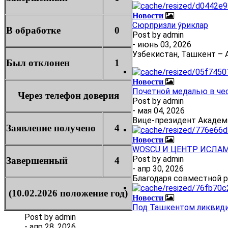
Новости
Сюрпризли ўриклар
В обработке
0
Post by
admin
- июнь 03, 2026
Узбекистан, Ташкент – А
Был отклонен
1
Новости
Почетной медалью в че
Через телефон доверия
Post by
admin
- мая 04, 2026
Вице-президент Академ
Заявление получено
4
Новости
WOSCU И ЦЕНТР ИСЛА
Post by
admin
Завершенный
4
- апр 30, 2026
Благодаря совместной 
(10.02.2026 положение год)
Новости
Под Ташкентом ликвиди
Post by
admin
- апр 28, 2026