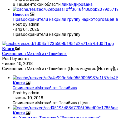
В Ташкентской области
ликвидирована
Новости
Правоохранители накрыли группу наркоторговцев 
Post by
admin
- апр 01, 2026
Правоохранители накрыли группу
Книги
Сочинение «Матлаб ат-Талибин»
Post by
admin
- июнь 10, 2018
Сочинение «Матлаб ат-Талибин» (Цель ищущих [Истину]), 
Книги
Сочинение «Матлаб ат-Талибин»
Post by
admin
- июнь 10, 2018
Сочинение «Матлаб ат-Талибин» (Цель
Книги
Ал-Ҳаким ат-Термизий .“Запретные деяние”