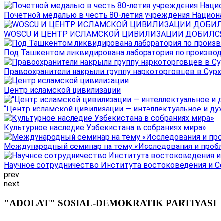
Почетной медалью в честь 80-летия учреждения Национал
WOSCU И ЦЕНТР ИСЛАМСКОЙ ЦИВИЛИЗАЦИИ ДОБИЛСЯ В
Под Ташкентом ликвидирована лаборатория по производ
Правоохранители накрыли группу наркоторговцев в Сурха
Центр исламской цивилизации
“Центр исламской цивилизации — интеллектуальное и ду
Культурное наследие Узбекистана в собраниях мира»
Международный семинар на тему «Исследования и пробле
Научное сотрудничество Института востоковедения и Се
prev
next
"ADOLAT" SOSIAL-DEMOKRATIK PARTIYASI