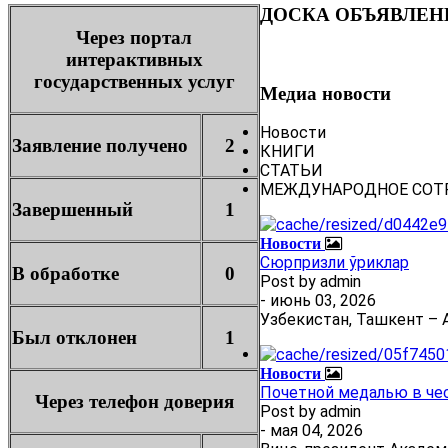
ДОСКА ОБЪЯВЛЕН
Через портал
интерактивных
государственных услуг
Медиа новости
Новости
Заявление получено
2
КНИГИ
СТАТЬИ
МЕЖДУНАРОДНОЕ СОТ
Завершенный
1
Новости
Сюрпризли ўриклар
В обработке
0
Post by
admin
- июнь 03, 2026
Узбекистан, Ташкент – А
Был отклонен
1
Новости
Почетной медалью в че
Через телефон доверия
Post by
admin
- мая 04, 2026