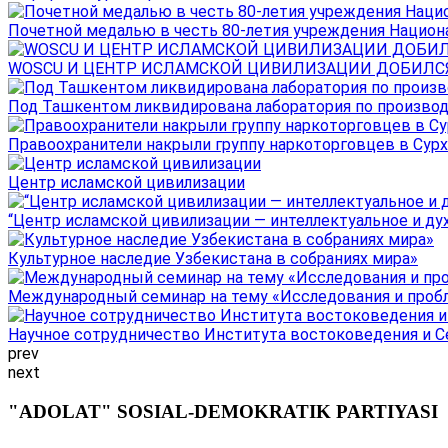
Почетной медалью в честь 80-летия учреждения Национал
WOSCU И ЦЕНТР ИСЛАМСКОЙ ЦИВИЛИЗАЦИИ ДОБИЛСЯ В
Под Ташкентом ликвидирована лаборатория по производ
Правоохранители накрыли группу наркоторговцев в Сурха
Центр исламской цивилизации
“Центр исламской цивилизации — интеллектуальное и ду
Культурное наследие Узбекистана в собраниях мира»
Международный семинар на тему «Исследования и пробле
Научное сотрудничество Института востоковедения и Се
prev
next
"ADOLAT" SOSIAL-DEMOKRATIK PARTIYASI