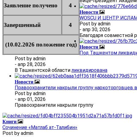
Вице-президент Академ
Заявление получено
4
Новости
WOSCU И ЦЕНТР ИСЛА
Post by
admin
Завершенный
4
- апр 30, 2026
Благодаря совместной 
(10.02.2026 положение год)
Новости
Под Ташкентом ликвиди
Post by
admin
- апр 28, 2026
В Ташкентской области
ликвидирована
Новости
Правоохранители накрыли группу наркоторговцев 
Post by
admin
- апр 01, 2026
Правоохранители накрыли группу
Книги
Сочинение «Матлаб ат-Талибин»
Post by
admin