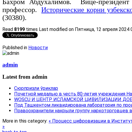
Бахром Абдухалимов. Вице-президент 
профессор.
Исторические корни узбекско
(30380).
Read
8199
times
Last modified on Пятница, 12 апреля 2024 
Published in
Новости
admin
Latest from admin
Сюрпризли ўриклар
Почетной медалью в честь 80-летия учреждения Н
WOSCU И ЦЕНТР ИСЛАМСКОЙ ЦИВИЛИЗАЦИИ ДОБ
Под Ташкентом ликвидирована лаборатория по про
Правоохранители накрыли группу наркоторговцев 
More in this category:
« Процесс цифровизации в Институ
»