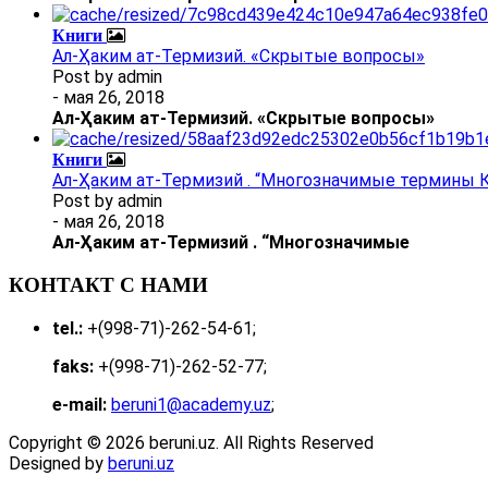
Книги
Ал-Ҳаким ат-Термизий. «Скрытые вопросы»
Post by
admin
- мая 26, 2018
Ал
-
Ҳаким ат-Термизий
. «Скрытые вопросы»
Книги
Ал-Ҳаким ат-Термизий . “Многозначимые термины К
Post by
admin
- мая 26, 2018
Ал
-
Ҳаким ат-Термизий
.
“Многозначимые
КОНТАКТ С НАМИ
tel.:
+(998-71)-262-54-61;
faks:
+(998-71)-262-52-77;
e-mail:
beruni1@academy.uz
;
Copyright © 2026 beruni.uz. All Rights Reserved
Designed by
beruni.uz