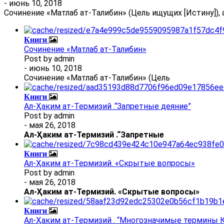
- июнь 10, 2018
Сочинение «Матлаб ат-Талибин» (Цель ищущих [Истину]), 
Книги
Сочинение «Матлаб ат-Талибин»
Post by
admin
- июнь 10, 2018
Сочинение «Матлаб ат-Талибин» (Цель
Книги
Ал-Ҳаким ат-Термизий .“Запретные деяние”
Post by
admin
- мая 26, 2018
Ал
-
Ҳаким ат-Термизий
.
“Запретные
Книги
Ал-Ҳаким ат-Термизий. «Скрытые вопросы»
Post by
admin
- мая 26, 2018
Ал
-
Ҳаким ат-Термизий
. «Скрытые вопросы»
Книги
Ал-Ҳаким ат-Термизий . “Многозначимые термины К