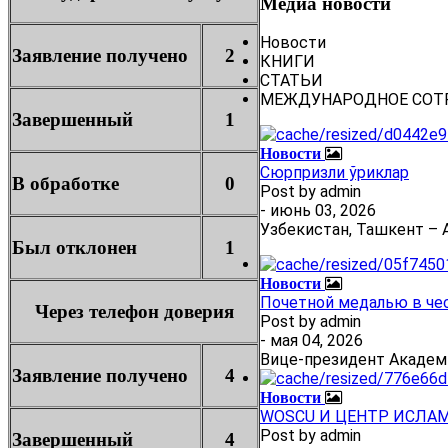
Медиа новости
Новости
Заявление получено
2
КНИГИ
СТАТЬИ
МЕЖДУНАРОДНОЕ СОТ
Завершенный
1
Новости
Сюрпризли ўриклар
В обработке
0
Post by
admin
- июнь 03, 2026
Узбекистан, Ташкент – А
Был отклонен
1
Новости
Почетной медалью в че
Через телефон доверия
Post by
admin
- мая 04, 2026
Вице-президент Академ
Заявление получено
4
Новости
WOSCU И ЦЕНТР ИСЛА
Post by
admin
Завершенный
4