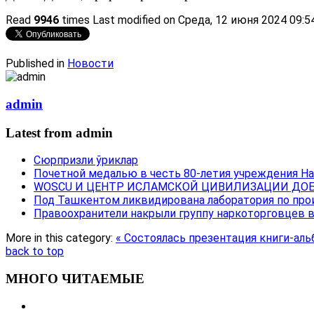
Read
9946
times
Last modified on Среда, 12 июня 2024 09:5
Published in
Новости
admin
Latest from admin
Сюрпризли ўриклар
Почетной медалью в честь 80-летия учреждения Н
WOSCU И ЦЕНТР ИСЛАМСКОЙ ЦИВИЛИЗАЦИИ ДОБ
Под Ташкентом ликвидирована лаборатория по про
Правоохранители накрыли группу наркоторговцев 
More in this category:
« Состоялась презентация книги-ал
back to top
МНОГО ЧИТАЕМЫЕ