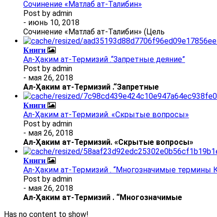
Сочинение «Матлаб ат-Талибин»
Post by
admin
- июнь 10, 2018
Сочинение «Матлаб ат-Талибин» (Цель
Книги
Ал-Ҳаким ат-Термизий .“Запретные деяние”
Post by
admin
- мая 26, 2018
Ал
-
Ҳаким ат-Термизий
.
“Запретные
Книги
Ал-Ҳаким ат-Термизий. «Скрытые вопросы»
Post by
admin
- мая 26, 2018
Ал
-
Ҳаким ат-Термизий
. «Скрытые вопросы»
Книги
Ал-Ҳаким ат-Термизий . “Многозначимые термины К
Post by
admin
- мая 26, 2018
Ал
-
Ҳаким ат-Термизий
.
“Многозначимые
Has no content to show!