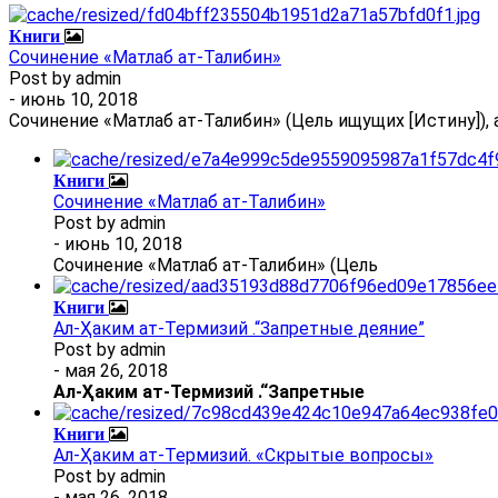
Книги
Сочинение «Матлаб ат-Талибин»
Post by
admin
- июнь 10, 2018
Сочинение «Матлаб ат-Талибин» (Цель ищущих [Истину]), 
Книги
Сочинение «Матлаб ат-Талибин»
Post by
admin
- июнь 10, 2018
Сочинение «Матлаб ат-Талибин» (Цель
Книги
Ал-Ҳаким ат-Термизий .“Запретные деяние”
Post by
admin
- мая 26, 2018
Ал
-
Ҳаким ат-Термизий
.
“Запретные
Книги
Ал-Ҳаким ат-Термизий. «Скрытые вопросы»
Post by
admin
- мая 26, 2018