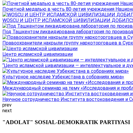
Почетной медалью в честь 80-летия учреждения Национал
WOSCU И ЦЕНТР ИСЛАМСКОЙ ЦИВИЛИЗАЦИИ ДОБИЛСЯ В
Под Ташкентом ликвидирована лаборатория по производ
Правоохранители накрыли группу наркоторговцев в Сурха
Центр исламской цивилизации
“Центр исламской цивилизации — интеллектуальное и ду
Культурное наследие Узбекистана в собраниях мира»
Международный семинар на тему «Исследования и пробле
Научное сотрудничество Института востоковедения и Се
prev
next
"ADOLAT" SOSIAL-DEMOKRATIK PARTIYASI