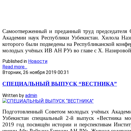
Самоотверженный и преданный труд председателя
Академии наук Республики Узбекистан. Хилола Наз
которого были подведены на Республиканской конфе
молодых учёных ИВ АН РУз во главе с Х. Назировой 
Published in
Новости
Read more...
Вторник, 26 ноября 2019 00:31
СПЕЦИАЛЬНЫЙ ВЫПУСК “ВЕСТНИКА”
Written by
admin
Подготовленный Советом молодых учёных Академи
Узбекистан специальный 2-й выпуск «Вестника м
2019 год посвящён истории и перспективам Инстит
имени Абу Райхана Бируни АН РУз. Журнал содержи