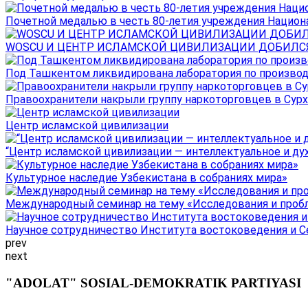
Почетной медалью в честь 80-летия учреждения Национал
WOSCU И ЦЕНТР ИСЛАМСКОЙ ЦИВИЛИЗАЦИИ ДОБИЛСЯ В
Под Ташкентом ликвидирована лаборатория по производ
Правоохранители накрыли группу наркоторговцев в Сурха
Центр исламской цивилизации
“Центр исламской цивилизации — интеллектуальное и ду
Культурное наследие Узбекистана в собраниях мира»
Международный семинар на тему «Исследования и пробле
Научное сотрудничество Института востоковедения и Се
prev
next
"ADOLAT" SOSIAL-DEMOKRATIK PARTIYASI