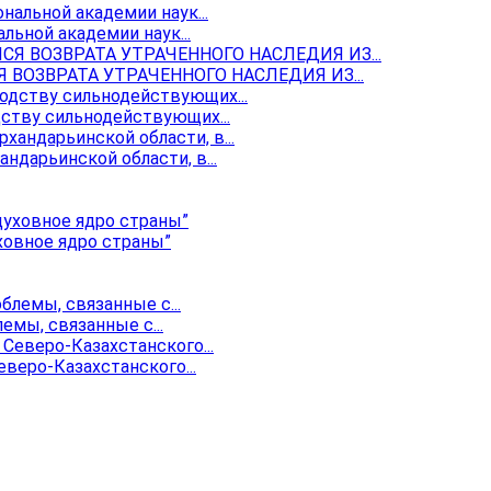
ьной академии наук...
ОЗВРАТА УТРАЧЕННОГО НАСЛЕДИЯ ИЗ...
ству сильнодействующих...
ндарьинской области, в...
ховное ядро страны”
мы, связанные с...
веро-Казахстанского...