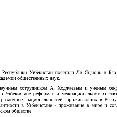
к Республики Узбекистан посетили Ли Яцзюнь и Бао
кадемии общественных наук.
учным сотрудником А. Ходжаевым и ученым секр
 в Узбекистане реформах и межнациональном соглас
й различных национальностей, проживающих в Респ
антности в Узбекистане - проживание в мире и сог
йском обществе.