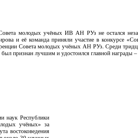
 Совета молодых учёных ИВ АН РУз не остался не
ирова и её команда приняли участие в конкурсе «С
ренции Совета молодых учёных АН РУз. Среди тридца
был признан лучшим и удостоился главной награды – 
и наук Республики
олодых учёных» за
ута востоковедения
т около 30 научных