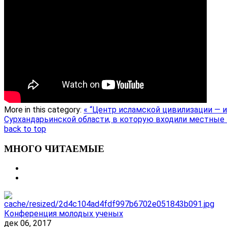
More in this category:
« “Центр исламской цивилизации — 
Сурхандарьинской области, в которую входили местные
back to top
МНОГО ЧИТАЕМЫЕ
Конференция молодых ученых
дек 06, 2017