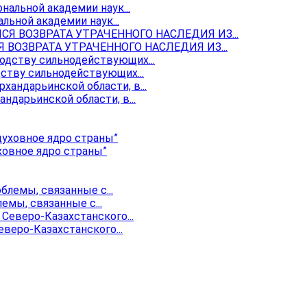
ьной академии наук...
ОЗВРАТА УТРАЧЕННОГО НАСЛЕДИЯ ИЗ...
ству сильнодействующих...
ндарьинской области, в...
ховное ядро страны”
мы, связанные с...
веро-Казахстанского...