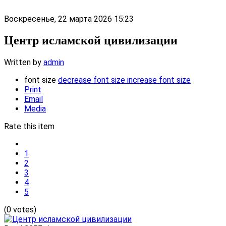
Воскресенье, 22 марта 2026 15:23
Центр исламской цивилизации
Written by
admin
font size
decrease font size
increase font size
Print
Email
Media
Rate this item
1
2
3
4
5
(0 votes)