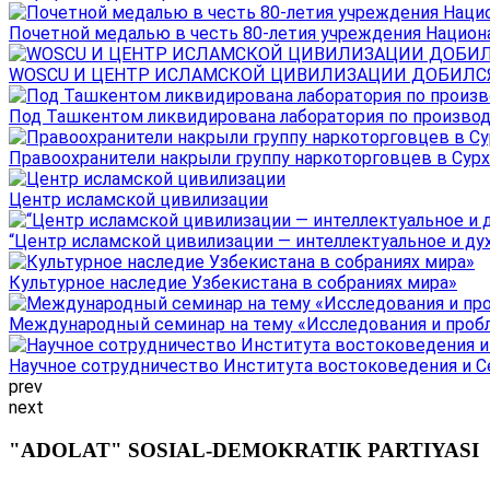
Почетной медалью в честь 80-летия учреждения Национал
WOSCU И ЦЕНТР ИСЛАМСКОЙ ЦИВИЛИЗАЦИИ ДОБИЛСЯ В
Под Ташкентом ликвидирована лаборатория по производ
Правоохранители накрыли группу наркоторговцев в Сурха
Центр исламской цивилизации
“Центр исламской цивилизации — интеллектуальное и ду
Культурное наследие Узбекистана в собраниях мира»
Международный семинар на тему «Исследования и пробле
Научное сотрудничество Института востоковедения и Се
prev
next
"ADOLAT" SOSIAL-DEMOKRATIK PARTIYASI