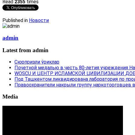
Read
2355
times
Published in
Новости
admin
Latest from admin
Сюрпризли ўриклар
Почетной медалью в честь 80-летия учреждения Н
WOSCU И ЦЕНТР ИСЛАМСКОЙ ЦИВИЛИЗАЦИИ ДОБ
Под Ташкентом ликвидирована лаборатория по про
Правоохранители накрыли группу наркоторговцев 
Media