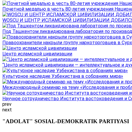
Почетной медалью в честь 80-летия учреждения Национал
WOSCU И ЦЕНТР ИСЛАМСКОЙ ЦИВИЛИЗАЦИИ ДОБИЛСЯ В
Под Ташкентом ликвидирована лаборатория по производ
Правоохранители накрыли группу наркоторговцев в Сурха
Центр исламской цивилизации
“Центр исламской цивилизации — интеллектуальное и ду
Культурное наследие Узбекистана в собраниях мира»
Международный семинар на тему «Исследования и пробле
Научное сотрудничество Института востоковедения и Се
prev
next
"ADOLAT" SOSIAL-DEMOKRATIK PARTIYASI