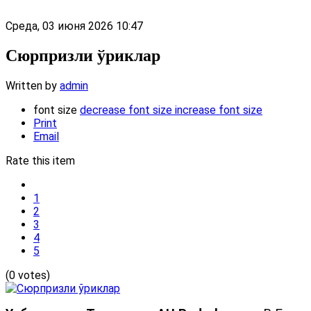
Среда, 03 июня 2026 10:47
Сюрпризли ўриклар
Written by
admin
font size
decrease font size
increase font size
Print
Email
Rate this item
1
2
3
4
5
(0 votes)