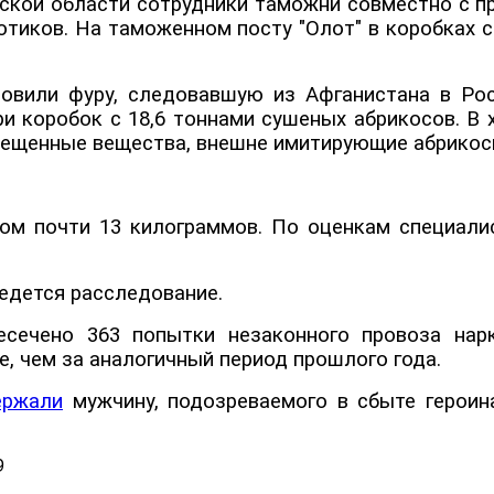
ской области сотрудники таможни совместно с п
отиков. На таможенном посту "Олот" в коробках 
овили фуру, следовавшую из Афганистана в Рос
 коробок с 18,6 тоннами сушеных абрикосов. В х
рещенные вещества, внешне имитирующие абрико
ом почти 13 килограммов. По оценкам специали
ведется расследование.
есечено 363 попытки незаконного провоза нар
, чем за аналогичный период прошлого года.
ержали
мужчину, подозреваемого в сбыте героин
9