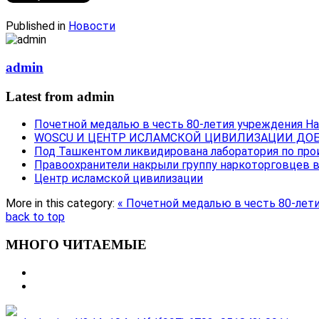
Published in
Новости
admin
Latest from admin
Почетной медалью в честь 80-летия учреждения Н
WOSCU И ЦЕНТР ИСЛАМСКОЙ ЦИВИЛИЗАЦИИ ДОБ
Под Ташкентом ликвидирована лаборатория по про
Правоохранители накрыли группу наркоторговцев 
Центр исламской цивилизации
More in this category:
« Почетной медалью в честь 80-лет
back to top
МНОГО ЧИТАЕМЫЕ