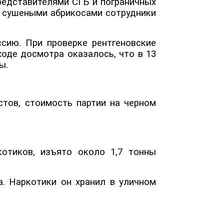
редставителями СГБ и пограничных
с сушеными абрикосами сотрудники
сию. При проверке рентгеновские
оде досмотра оказалось, что в 13
сы.
стов, стоимость партии на черном
котиков, изъято около 1,7 тонны
а. Наркотики он хранил в уличном