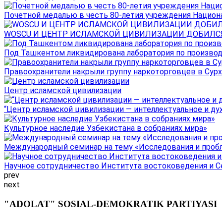
Почетной медалью в честь 80-летия учреждения Национал
WOSCU И ЦЕНТР ИСЛАМСКОЙ ЦИВИЛИЗАЦИИ ДОБИЛСЯ В
Под Ташкентом ликвидирована лаборатория по производ
Правоохранители накрыли группу наркоторговцев в Сурха
Центр исламской цивилизации
“Центр исламской цивилизации — интеллектуальное и ду
Культурное наследие Узбекистана в собраниях мира»
Международный семинар на тему «Исследования и пробле
Научное сотрудничество Института востоковедения и Се
prev
next
"ADOLAT" SOSIAL-DEMOKRATIK PARTIYASI