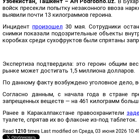
Узбекистан, Ташкент – АН Podrobno.uz.
В Бухар
войск пресекли попытку незаконного ввоза нарк
выявили почти 13 килограммов героина.
Инцидент
произошел
30 мая. Сотрудники остан
снимки показали подозрительные объекты внутри
коробках среди сухофруктов были спрятаны зап
Экспертиза подтвердила: это героин общим вес
рынке может достигать 1,5 миллиона долларов.
По данному факту возбуждено уголовное дело, 
Согласно данным, с начала года в стране пр
запрещенных веществ — на 461 килограмм больше
Ранее в Каракалпакстане правоохранители
зад
туалете, спрятав их во флаконе из-под таблеток.
Read
1210
times
Last modified on Среда, 03 июня 2026 10:4