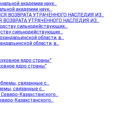
ьной академии наук...
ОЗВРАТА УТРАЧЕННОГО НАСЛЕДИЯ ИЗ...
ству сильнодействующих...
ндарьинской области, в...
ховное ядро страны”
мы, связанные с...
веро-Казахстанского...