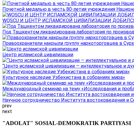
Почетной медалью в честь 80-летия учреждения Национал
WOSCU И ЦЕНТР ИСЛАМСКОЙ ЦИВИЛИЗАЦИИ ДОБИЛСЯ В
Под Ташкентом ликвидирована лаборатория по производ
Правоохранители накрыли группу наркоторговцев в Сурха
Центр исламской цивилизации
“Центр исламской цивилизации — интеллектуальное и ду
Культурное наследие Узбекистана в собраниях мира»
Международный семинар на тему «Исследования и пробле
Научное сотрудничество Института востоковедения и Се
prev
next
"ADOLAT" SOSIAL-DEMOKRATIK PARTIYASI