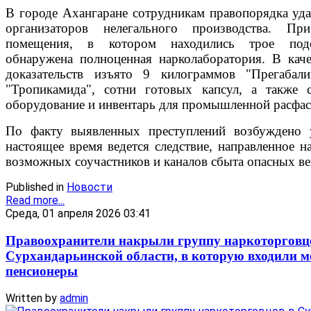
В городе Ахангаране сотрудникам правопорядка уда
организаторов нелегального производства. П
помещения, в котором находились трое подо
обнаружена полноценная нарколаборатория. В кач
доказательств изъято 9 килограммов "Прегабал
"Тропикамида", сотни готовых капсул, а также с
оборудование и инвентарь для промышленной расфа
По факту выявленных преступлений возбуждено 
настоящее время ведется следствие, направленное н
возможных соучастников и каналов сбыта опасных ве
Published in
Новости
Read more...
Среда, 01 апреля 2026 03:41
Правоохранители накрыли группу наркоторговц
Сурхандарьинской области, в которую входили м
пенсионеры
Written by
admin