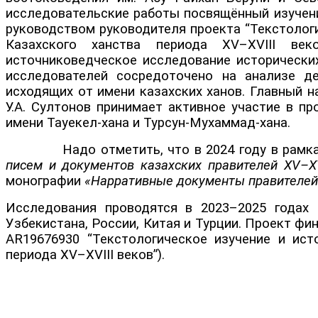
исследовательские работы посвящённый изучени
руководством руководителя проекта “Текстолог
Казахского ханства периода XV–XVIII век
источниковедческое исследование исторических
исследователей сосредоточено на анализе де
исходящих от имени казахских ханов. Главный н
У.А. Султонов принимает активное участие в пр
имени Тауекел-хана и Турсун-Мухаммад-хана.
Надо отметить, что в 2024 году в рамках п
писем и документов казахских правителей XV–XVI
монографии
«Нарративные документы правителей К
Исследования проводятся в 2023–2025 годах 
Узбекистана, России, Китая и Турции. Проект ф
AR19676930 “Текстологическое изучение и ист
периода XV–XVIII веков”).