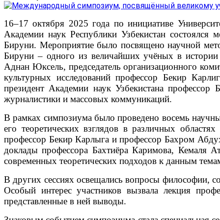
16–17 октября 2025 года по инициативе Университ
Академии наук Республики Узбекистан состоялся 
Бируни. Мероприятие было посвящено научной мето
Бируни – одного из величайших учёных в истории 
Аднан Юксель, председатель организационного коми
культурных исследований профессор Бекир Карлиг
президент Академии наук Узбекистана профессор 
журналистики и массовых коммуникаций.
В рамках симпозиума было проведено восемь научных
его теоретических взглядов в различных областя
профессор Бекир Карлыга и профессор Бахром Абдух
доклады профессора Бахтиёра Каримова, Кемаля А
современных теоретических подходов к данным тема
В других сессиях освещались вопросы философии, со
Особый интерес участников вызвала лекция проф
представленные в ней выводы.
Знаковым событием симпозиума стала специальная се