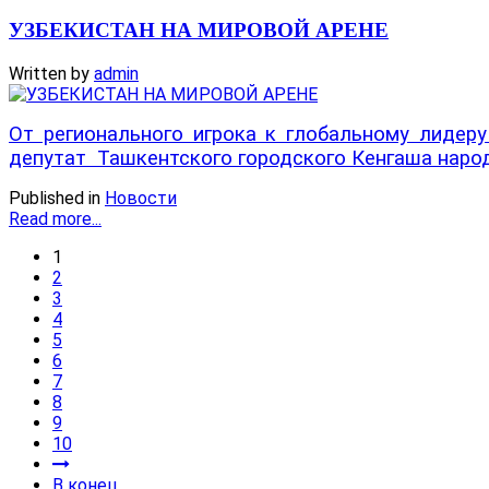
УЗБЕКИСТАН НА МИРОВОЙ АРЕНЕ
Written by
admin
От регионального игрока к глобальному лидер
депутат Ташкентского городского Кенгаша наро
Published in
Новости
Read more...
1
2
3
4
5
6
7
8
9
10
В конец