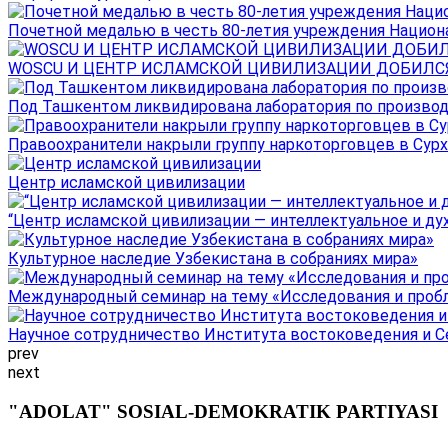
Почетной медалью в честь 80-летия учреждения Национал
WOSCU И ЦЕНТР ИСЛАМСКОЙ ЦИВИЛИЗАЦИИ ДОБИЛСЯ В
Под Ташкентом ликвидирована лаборатория по производ
Правоохранители накрыли группу наркоторговцев в Сурха
Центр исламской цивилизации
“Центр исламской цивилизации — интеллектуальное и ду
Культурное наследие Узбекистана в собраниях мира»
Международный семинар на тему «Исследования и пробле
Научное сотрудничество Института востоковедения и Се
prev
next
"ADOLAT" SOSIAL-DEMOKRATIK PARTIYASI