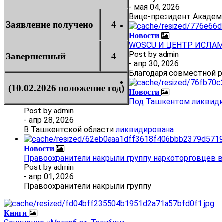
- мая 04, 2026
Вице-президент Академ
Заявление получено
4
Новости
WOSCU И ЦЕНТР ИСЛА
Post by
admin
Завершенный
4
- апр 30, 2026
Благодаря совместной 
(10.02.2026 положение год)
Новости
Под Ташкентом ликвиди
Post by
admin
- апр 28, 2026
В Ташкентской области
ликвидирована
Новости
Правоохранители накрыли группу наркоторговцев 
Post by
admin
- апр 01, 2026
Правоохранители накрыли группу
Книги