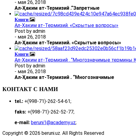
- мая 26, 2018
Ал
-
Ҳаким ат-Термизий
.
“Запретные
Книги
Ал-Ҳаким ат-Термизий. «Скрытые вопросы»
Post by
admin
- мая 26, 2018
Ал
-
Ҳаким ат-Термизий
. «Скрытые вопросы»
Книги
Ал-Ҳаким ат-Термизий . “Многозначимые термины К
Post by
admin
- мая 26, 2018
Ал
-
Ҳаким ат-Термизий
.
“Многозначимые
КОНТАКТ С НАМИ
tel.:
+(998-71)-262-54-61;
faks:
+(998-71)-262-52-77;
e-mail:
beruni1@academy.uz
;
Copyright © 2026 beruni.uz. All Rights Reserved