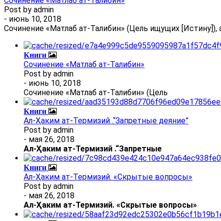
Сочинение «Матлаб ат-Талибин»
Post by
admin
- июнь 10, 2018
Сочинение «Матлаб ат-Талибин» (Цель ищущих [Истину]), 
Книги
Сочинение «Матлаб ат-Талибин»
Post by
admin
- июнь 10, 2018
Сочинение «Матлаб ат-Талибин» (Цель
Книги
Ал-Ҳаким ат-Термизий .“Запретные деяние”
Post by
admin
- мая 26, 2018
Ал
-
Ҳаким ат-Термизий
.
“Запретные
Книги
Ал-Ҳаким ат-Термизий. «Скрытые вопросы»
Post by
admin
- мая 26, 2018
Ал
-
Ҳаким ат-Термизий
. «Скрытые вопросы»