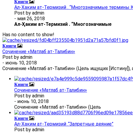
Книги
Ал-Ҳаким ат-Термизий . “Многозначимые термины К
Post by
admin
- мая 26, 2018
Ал
-
Ҳаким ат-Термизий
.
“Многозначимые
Has no content to show!
Книги
Сочинение «Матлаб ат-Талибин»
Post by
admin
- июнь 10, 2018
Сочинение «Матлаб ат-Талибин» (Цель ищущих [Истину]), 
Книги
Сочинение «Матлаб ат-Талибин»
Post by
admin
- июнь 10, 2018
Сочинение «Матлаб ат-Талибин» (Цель
Книги
Ал-Ҳаким ат-Термизий .“Запретные деяние”
Post by
admin