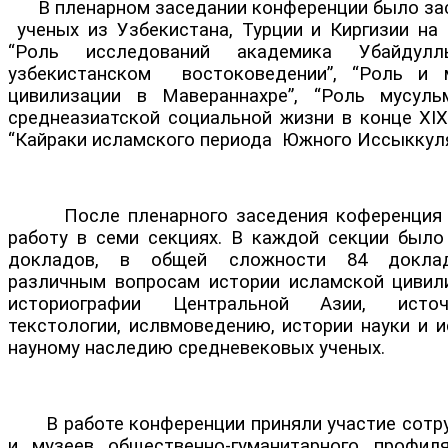
В пленарном заседании конференции было за
ученых из Узбекистана, Турции и Киргизии на
“Роль исследований академика Убайду
узбекистанском востоковедении”, “Роль и 
цивилизации в Мавераннахре”, “Роль мусуль
среднеазиатской социальной жизни в конце ХIХ
“Кайраки исламского периода Южного Иссыккуля
После пленарного заседения коференция 
работу в семи секциях. В каждой секции было
докладов, в общей сложности 84 доклад
различным вопросам истории исламской цивили
историографии Центральной Азии, исто
текстологии, ислвмоведению, истории науки и и
науному наследию средневековых ученых.
В работе конференции приняли участие сотру
и музеев общественно-гуманитарного профил