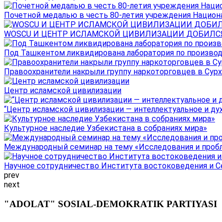
Почетной медалью в честь 80-летия учреждения Национал
WOSCU И ЦЕНТР ИСЛАМСКОЙ ЦИВИЛИЗАЦИИ ДОБИЛСЯ В
Под Ташкентом ликвидирована лаборатория по производ
Правоохранители накрыли группу наркоторговцев в Сурха
Центр исламской цивилизации
“Центр исламской цивилизации — интеллектуальное и ду
Культурное наследие Узбекистана в собраниях мира»
Международный семинар на тему «Исследования и пробле
Научное сотрудничество Института востоковедения и Се
prev
next
"ADOLAT" SOSIAL-DEMOKRATIK PARTIYASI