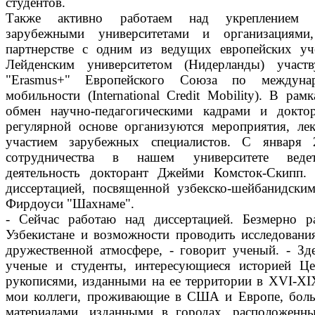
студентов.
Также активно работаем над укреплением с
зарубежными университетами и организациями
партнерстве с одним из ведущих европейских уч
Лейденским университетом (Нидерланды) участ
"Erasmus+" Европейского Союза по междунар
мобильности (International Credit Mobility). В рам
обмен научно-педагогическими кадрами и докто
регулярной основе организуются мероприятия, ле
участием зарубежных специалистов. С января 
сотрудничества в нашем университете ведет
деятельность докторант Джейми Комсток-Скипп.
диссертацией, посвященной узбекско-шейбанидски
Фирдоуси "Шахнаме".
- Сейчас работаю над диссертацией. Безмерно 
Узбекистане и возможности проводить исследовани
дружественной атмосфере, - говорит ученый. - З
ученые и студенты, интересующиеся историей Ц
рукописями, изданными на ее территории в XVI-XI
мои коллеги, проживающие в США и Европе, боль
материалами, изданными в городах, расположенн