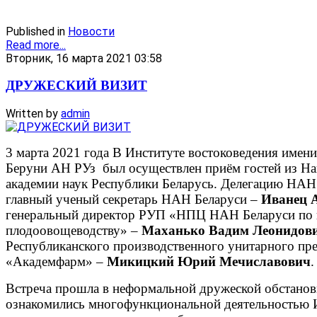
Published in
Новости
Read more...
Вторник, 16 марта 2021 03:58
ДРУЖЕСКИЙ ВИЗИТ
Written by
admin
3 марта 2021 года В Институте востоковедения имен
Беруни АН РУз был осуществлен приём гостей из Н
академии наук Республики Беларусь. Делегацию НАН
главный ученый секретарь НАН Беларуси –
Иванец 
генеральный директор РУП «НПЦ НАН Беларуси по к
плодоовощеводству» –
Маханько Вадим Леонидов
Республиканского производственного унитарного пр
«Академфарм» –
Микицкий Юрий Мечиславович
.
Встреча прошла в неформальной дружеской обстановк
ознакомились многофункциональной деятельностью И