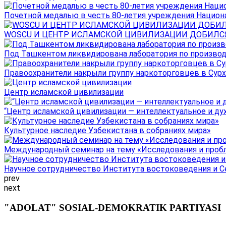
Почетной медалью в честь 80-летия учреждения Национал
WOSCU И ЦЕНТР ИСЛАМСКОЙ ЦИВИЛИЗАЦИИ ДОБИЛСЯ В
Под Ташкентом ликвидирована лаборатория по производ
Правоохранители накрыли группу наркоторговцев в Сурха
Центр исламской цивилизации
“Центр исламской цивилизации — интеллектуальное и ду
Культурное наследие Узбекистана в собраниях мира»
Международный семинар на тему «Исследования и пробле
Научное сотрудничество Института востоковедения и Се
prev
next
"ADOLAT" SOSIAL-DEMOKRATIK PARTIYASI