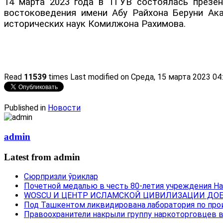
14 марта 2023 года в ТГУВ состоялась презен
востоковедения имени Абу Райхона Беруни Ака
исторических наук Комилжона Рахимова.
Read
11539
times
Last modified on Среда, 15 марта 2023 04
Published in
Новости
admin
Latest from admin
Сюрпризли ўриклар
Почетной медалью в честь 80-летия учреждения Н
WOSCU И ЦЕНТР ИСЛАМСКОЙ ЦИВИЛИЗАЦИИ ДОБ
Под Ташкентом ликвидирована лаборатория по про
Правоохранители накрыли группу наркоторговцев 