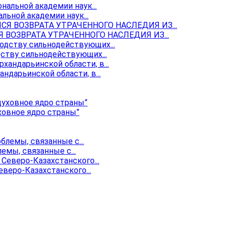
ьной академии наук...
ОЗВРАТА УТРАЧЕННОГО НАСЛЕДИЯ ИЗ...
ству сильнодействующих...
ндарьинской области, в...
ховное ядро страны”
мы, связанные с...
веро-Казахстанского...