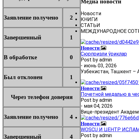
Медиа новости
Новости
Заявление получено
2
КНИГИ
СТАТЬИ
МЕЖДУНАРОДНОЕ СОТ
Завершенный
1
Новости
Сюрпризли ўриклар
В обработке
0
Post by
admin
- июнь 03, 2026
Узбекистан, Ташкент – А
Был отклонен
1
Новости
Почетной медалью в че
Через телефон доверия
Post by
admin
- мая 04, 2026
Вице-президент Академ
Заявление получено
4
Новости
WOSCU И ЦЕНТР ИСЛА
Post by
admin
Завершенный
4