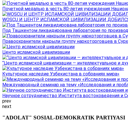
Почетной медалью в честь 80-летия учреждения Национал
WOSCU И ЦЕНТР ИСЛАМСКОЙ ЦИВИЛИЗАЦИИ ДОБИЛСЯ В
Под Ташкентом ликвидирована лаборатория по производ
Правоохранители накрыли группу наркоторговцев в Сурха
Центр исламской цивилизации
“Центр исламской цивилизации — интеллектуальное и ду
Культурное наследие Узбекистана в собраниях мира»
Международный семинар на тему «Исследования и пробле
Научное сотрудничество Института востоковедения и Се
prev
next
"ADOLAT" SOSIAL-DEMOKRATIK PARTIYASI