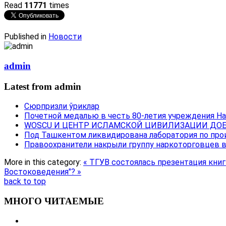
Read
11771
times
Published in
Новости
admin
Latest from admin
Сюрпризли ўриклар
Почетной медалью в честь 80-летия учреждения Н
WOSCU И ЦЕНТР ИСЛАМСКОЙ ЦИВИЛИЗАЦИИ ДОБ
Под Ташкентом ликвидирована лаборатория по про
Правоохранители накрыли группу наркоторговцев 
More in this category:
« ТГУВ состоялась презентация кни
Востоковедения"? »
back to top
МНОГО ЧИТАЕМЫЕ