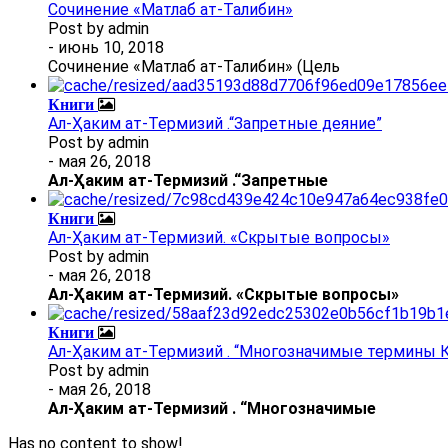
Сочинение «Матлаб ат-Талибин»
Post by
admin
- июнь 10, 2018
Сочинение «Матлаб ат-Талибин» (Цель
Книги
Ал-Ҳаким ат-Термизий .“Запретные деяние”
Post by
admin
- мая 26, 2018
Ал
-
Ҳаким ат-Термизий
.
“Запретные
Книги
Ал-Ҳаким ат-Термизий. «Скрытые вопросы»
Post by
admin
- мая 26, 2018
Ал
-
Ҳаким ат-Термизий
. «Скрытые вопросы»
Книги
Ал-Ҳаким ат-Термизий . “Многозначимые термины К
Post by
admin
- мая 26, 2018
Ал
-
Ҳаким ат-Термизий
.
“Многозначимые
Has no content to show!