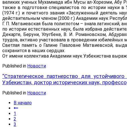
великих ученых Мухаммада ибн Мусы ал-Хорезми, Абу Ра
также в подготовке специалистов по истории науки в
(1974 г.) и почетного звания «Заслуженный деятель нау
действительным членом (2000 г.) Академии наук Республ
Г. П. Матвиевская была полиглотом – знала латинский, 
по истории естественных наук, была избрана действит
Декарте, Беруни, Улугбеке, В. И. Романовском, Абду
трудов, активно участвовала в проведении юбилейных ме
Светлая память о Галине Павловне Матвиевской, выд
сохранится в наших сердцах.
От имени коллектива Академии наук Узбекистана выраж
Published in
Новости
“Стратегическое партнерство для устойчивог
Узбекистан, доктор исторических наук, профессо
Published in
Новости
В начало
1
2
3