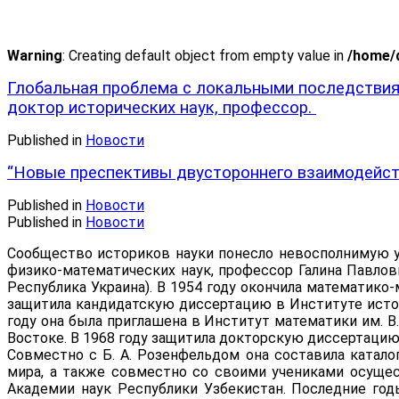
Warning
: Creating default object from empty value in
/home/d
Глобальная проблема с локальными последстви
доктор исторических наук, профессор.
Published in
Новости
“Новые преспективы двустороннего взаимодейств
Published in
Новости
Published in
Новости
Сообщество историков науки понесло невосполнимую ут
физико-математических наук, профессор Галина Павловн
Республика Украина). В 1954 году окончила математико
защитила кандидатскую диссертацию в Институте истор
году она была приглашена в Институт математики им. В
Востоке. В 1968 году защитила докторскую диссертацию
Совместно с Б. А. Розенфельдом она составила катало
мира, а также совместно со своими учениками осущес
Академии наук Республики Узбекистан. Последние годы