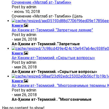
Сочинение «Матлаб ат-Талибин»
Post by
admin
- июнь 10, 2018
Сочинение «Матлаб ат-Талибин» (Цель
Книги
Ал-Ҳаким ат-Термизий .“Запретные деяние”
Post by
admin
- мая 26, 2018
Ал
-
Ҳаким ат-Термизий
.
“Запретные
Книги
Ал-Ҳаким ат-Термизий. «Скрытые вопросы»
Post by
admin
- мая 26, 2018
Ал
-
Ҳаким ат-Термизий
. «Скрытые вопросы»
Книги
Ал-Ҳаким ат-Термизий . “Многозначимые термины К
Post by
admin
- мая 26, 2018
Ал
-
Ҳаким ат-Термизий
.
“Многозначимые
Has no content to show!