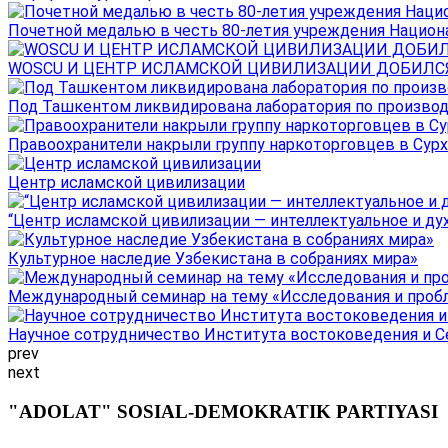
Почетной медалью в честь 80-летия учреждения Национал
WOSCU И ЦЕНТР ИСЛАМСКОЙ ЦИВИЛИЗАЦИИ ДОБИЛСЯ В
Под Ташкентом ликвидирована лаборатория по производ
Правоохранители накрыли группу наркоторговцев в Сурха
Центр исламской цивилизации
“Центр исламской цивилизации — интеллектуальное и ду
Культурное наследие Узбекистана в собраниях мира»
Международный семинар на тему «Исследования и пробле
Научное сотрудничество Института востоковедения и Се
prev
next
"ADOLAT" SOSIAL-DEMOKRATIK PARTIYASI