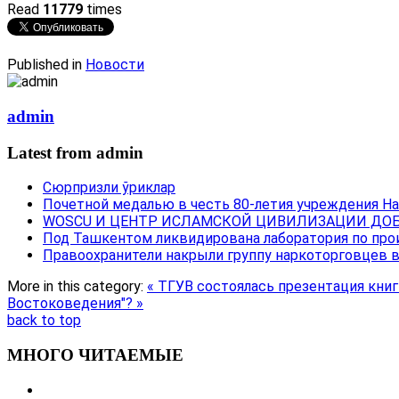
Read
11779
times
Published in
Новости
admin
Latest from admin
Сюрпризли ўриклар
Почетной медалью в честь 80-летия учреждения Н
WOSCU И ЦЕНТР ИСЛАМСКОЙ ЦИВИЛИЗАЦИИ ДОБ
Под Ташкентом ликвидирована лаборатория по про
Правоохранители накрыли группу наркоторговцев 
More in this category:
« ТГУВ состоялась презентация кни
Востоковедения"? »
back to top
МНОГО ЧИТАЕМЫЕ