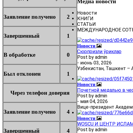
Медиа новости
Новости
Заявление получено
2
КНИГИ
СТАТЬИ
МЕЖДУНАРОДНОЕ СОТ
Завершенный
1
Новости
Сюрпризли ўриклар
В обработке
0
Post by
admin
- июнь 03, 2026
Узбекистан, Ташкент – А
Был отклонен
1
Новости
Почетной медалью в че
Через телефон доверия
Post by
admin
- мая 04, 2026
Вице-президент Академ
Заявление получено
4
Новости
WOSCU И ЦЕНТР ИСЛА
Post by
admin
Завершенный
4