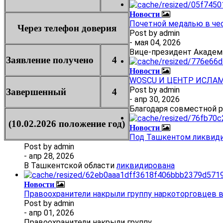
Новости
Почетной медалью в че
Через телефон доверия
Post by
admin
- мая 04, 2026
Вице-президент Академ
Заявление получено
4
Новости
WOSCU И ЦЕНТР ИСЛА
Post by
admin
Завершенный
4
- апр 30, 2026
Благодаря совместной 
(10.02.2026 положение год)
Новости
Под Ташкентом ликвиди
Post by
admin
- апр 28, 2026
В Ташкентской области
ликвидирована
Новости
Правоохранители накрыли группу наркоторговцев 
Post by
admin
- апр 01, 2026
Правоохранители накрыли группу