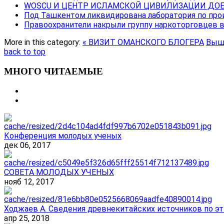
WOSCU И ЦЕНТР ИСЛАМСКОЙ ЦИВИЛИЗАЦИИ ДОБ
Под Ташкентом ликвидирована лаборатория по про
Правоохранители накрыли группу наркоторговцев 
More in this category:
« ВИЗИТ ОМАНСКОГО БЛОГЕРА
Вышл
back to top
МНОГО ЧИТАЕМЫЕ
Конференция молодых ученых
дек 06, 2017
СОВЕТА МОЛОДЫХ УЧЕНЫХ
нояб 12, 2017
Ходжаев А. Сведения древнекитайских источников по эт
апр 25, 2018