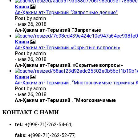
Книги
Ал-Ҳаким ат-Термизий .“Запретные деяние”
Post by
admin
- мая 26, 2018
Ал
-
Ҳаким ат-Термизий
.
“Запретные
Книги
Ал-Ҳаким ат-Термизий. «Скрытые вопросы»
Post by
admin
- мая 26, 2018
Ал
-
Ҳаким ат-Термизий
. «Скрытые вопросы»
Книги
Ал-Ҳаким ат-Термизий . “Многозначимые термины К
Post by
admin
- мая 26, 2018
Ал
-
Ҳаким ат-Термизий
.
“Многозначимые
КОНТАКТ С НАМИ
tel.:
+(998-71)-262-54-61;
faks:
+(998-71)-262-52-77;