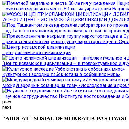
Почетной медалью в честь 80-летия учреждения Национал
WOSCU И ЦЕНТР ИСЛАМСКОЙ ЦИВИЛИЗАЦИИ ДОБИЛСЯ В
Под Ташкентом ликвидирована лаборатория по производ
Правоохранители накрыли группу наркоторговцев в Сурха
Центр исламской цивилизации
“Центр исламской цивилизации — интеллектуальное и ду
Культурное наследие Узбекистана в собраниях мира»
Международный семинар на тему «Исследования и пробле
Научное сотрудничество Института востоковедения и Се
prev
next
"ADOLAT" SOSIAL-DEMOKRATIK PARTIYASI