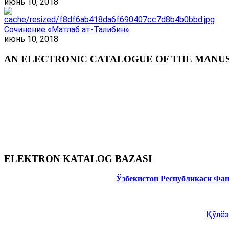
июнь 10, 2018
Сочинение «Матлаб ат-Талибин»
июнь 10, 2018
AN ELECTRONIC CATALOGUE OF THE MANUSC
ELEKTRON KATALOG BAZASI
Ўзбекистон Республикаси Фа
Қўлёз