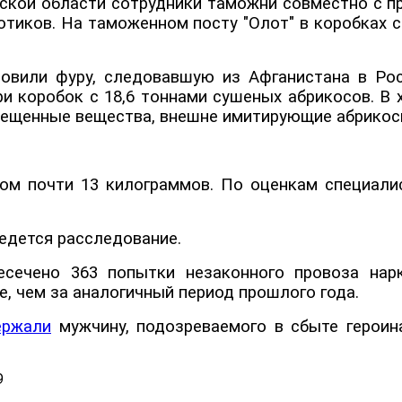
ской области сотрудники таможни совместно с п
отиков. На таможенном посту "Олот" в коробках 
овили фуру, следовавшую из Афганистана в Рос
 коробок с 18,6 тоннами сушеных абрикосов. В х
рещенные вещества, внешне имитирующие абрико
ом почти 13 килограммов. По оценкам специали
ведется расследование.
есечено 363 попытки незаконного провоза нар
, чем за аналогичный период прошлого года.
ержали
мужчину, подозреваемого в сбыте героин
9