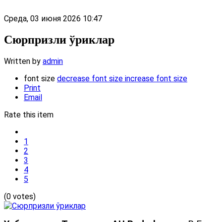
Среда, 03 июня 2026 10:47
Сюрпризли ўриклар
Written by
admin
font size
decrease font size
increase font size
Print
Email
Rate this item
1
2
3
4
5
(0 votes)