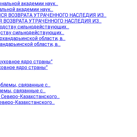
ьной академии наук...
ОЗВРАТА УТРАЧЕННОГО НАСЛЕДИЯ ИЗ...
ству сильнодействующих...
ндарьинской области, в...
ховное ядро страны”
мы, связанные с...
веро-Казахстанского...