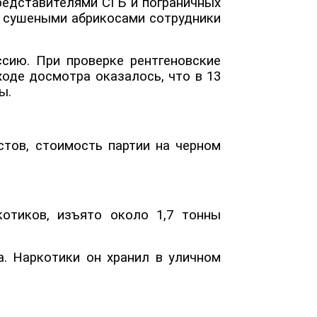
редставителями СГБ и пограничных
с сушеными абрикосами сотрудники
сию. При проверке рентгеновские
оде досмотра оказалось, что в 13
сы.
стов, стоимость партии на черном
котиков, изъято около 1,7 тонны
а. Наркотики он хранил в уличном