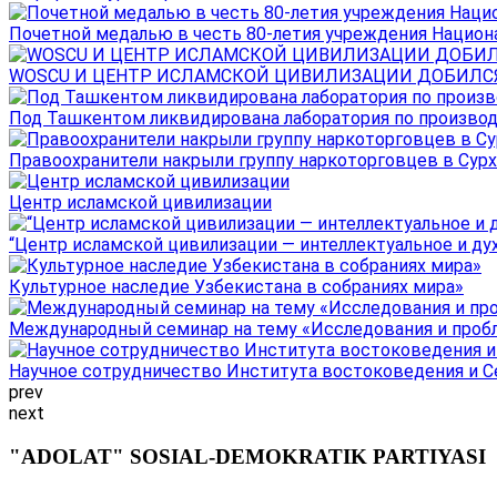
Почетной медалью в честь 80-летия учреждения Национал
WOSCU И ЦЕНТР ИСЛАМСКОЙ ЦИВИЛИЗАЦИИ ДОБИЛСЯ В
Под Ташкентом ликвидирована лаборатория по производ
Правоохранители накрыли группу наркоторговцев в Сурха
Центр исламской цивилизации
“Центр исламской цивилизации — интеллектуальное и ду
Культурное наследие Узбекистана в собраниях мира»
Международный семинар на тему «Исследования и пробле
Научное сотрудничество Института востоковедения и Се
prev
next
"ADOLAT" SOSIAL-DEMOKRATIK PARTIYASI