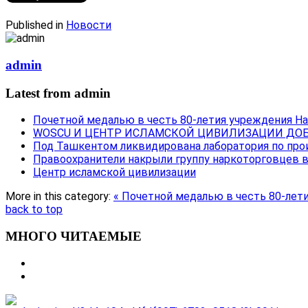
Published in
Новости
admin
Latest from admin
Почетной медалью в честь 80-летия учреждения Н
WOSCU И ЦЕНТР ИСЛАМСКОЙ ЦИВИЛИЗАЦИИ ДОБ
Под Ташкентом ликвидирована лаборатория по про
Правоохранители накрыли группу наркоторговцев 
Центр исламской цивилизации
More in this category:
« Почетной медалью в честь 80-лет
back to top
МНОГО ЧИТАЕМЫЕ