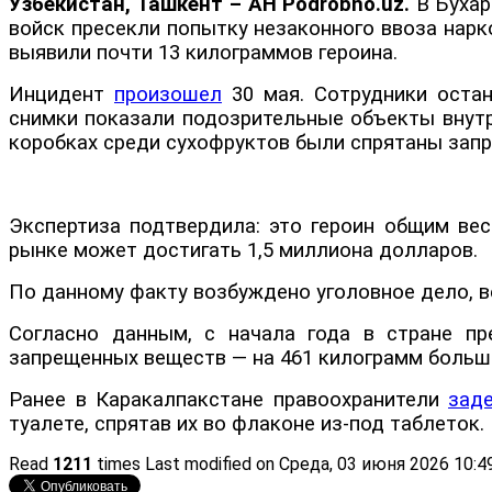
Узбекистан, Ташкент – АН Podrobno.uz.
В Бухар
войск пресекли попытку незаконного ввоза нарк
выявили почти 13 килограммов героина.
Инцидент
произошел
30 мая. Сотрудники остан
снимки показали подозрительные объекты внутри
коробках среди сухофруктов были спрятаны зап
Экспертиза подтвердила: это героин общим вес
рынке может достигать 1,5 миллиона долларов.
По данному факту возбуждено уголовное дело, 
Согласно данным, с начала года в стране пр
запрещенных веществ — на 461 килограмм больше
Ранее в Каракалпакстане правоохранители
зад
туалете, спрятав их во флаконе из-под таблеток.
Read
1211
times
Last modified on Среда, 03 июня 2026 10:4