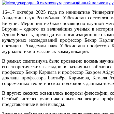
16–17 октября 2025 года по инициативе Университ
Академии наук Республики Узбекистан состоялся 
Бируни. Мероприятие было посвящено научной мето
Бируни – одного из величайших учёных в истории 
Аднан Юксель, председатель организационного коми
культурных исследований профессор Бекир Карлиг
президент Академии наук Узбекистана профессор 
журналистики и массовых коммуникаций.
В рамках симпозиума было проведено восемь научных
его теоретических взглядов в различных областя
профессор Бекир Карлыга и профессор Бахром Абдух
доклады профессора Бахтиёра Каримова, Кемаля А
современных теоретических подходов к данным тема
В других сессиях освещались вопросы философии, со
Особый интерес участников вызвала лекция проф
представленные в ней выводы.
Знаковым событием симпозиума стала специальная се