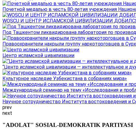
Почетной медалью в честь 80-летия учреждения Национал
WOSCU И ЦЕНТР ИСЛАМСКОЙ ЦИВИЛИЗАЦИИ ДОБИЛСЯ В
Под Ташкентом ликвидирована лаборатория по производ
Правоохранители накрыли группу наркоторговцев в Сурха
Центр исламской цивилизации
“Центр исламской цивилизации — интеллектуальное и ду
Культурное наследие Узбекистана в собраниях мира»
Международный семинар на тему «Исследования и пробле
Научное сотрудничество Института востоковедения и Се
prev
next
"ADOLAT" SOSIAL-DEMOKRATIK PARTIYASI