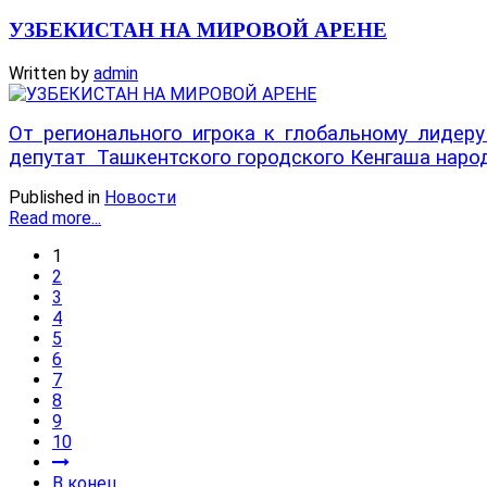
УЗБЕКИСТАН НА МИРОВОЙ АРЕНЕ
Written by
admin
От регионального игрока к глобальному лидер
депутат Ташкентского городского Кенгаша наро
Published in
Новости
Read more...
1
2
3
4
5
6
7
8
9
10
В конец