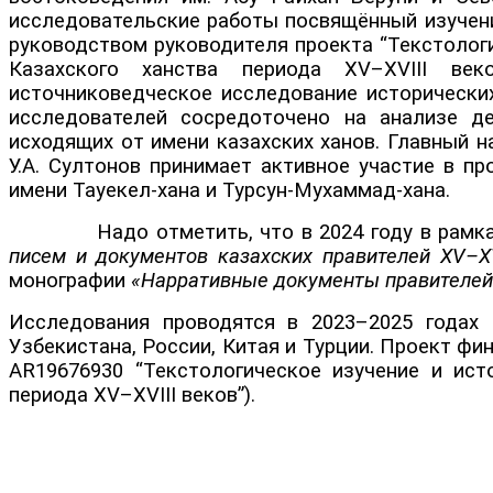
исследовательские работы посвящённый изучени
руководством руководителя проекта “Текстолог
Казахского ханства периода XV–XVIII век
источниковедческое исследование исторических
исследователей сосредоточено на анализе де
исходящих от имени казахских ханов. Главный н
У.А. Султонов принимает активное участие в пр
имени Тауекел-хана и Турсун-Мухаммад-хана.
Надо отметить, что в 2024 году в рамках п
писем и документов казахских правителей XV–XVI
монографии
«Нарративные документы правителей К
Исследования проводятся в 2023–2025 годах 
Узбекистана, России, Китая и Турции. Проект ф
AR19676930 “Текстологическое изучение и ист
периода XV–XVIII веков”).