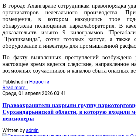
В городе Ахангаране сотрудникам правопорядка уда
организаторов нелегального производства. П
помещения, в котором находились трое подо
обнаружена полноценная нарколаборатория. В кач
доказательств изъято 9 килограммов "Прегабал
"Тропикамида", сотни готовых капсул, а также с
оборудование и инвентарь для промышленной расфа
По факту выявленных преступлений возбуждено 
настоящее время ведется следствие, направленное н
возможных соучастников и каналов сбыта опасных ве
Published in
Новости
Read more...
Среда, 01 апреля 2026 03:41
Правоохранители накрыли группу наркоторговц
Сурхандарьинской области, в которую входили м
пенсионеры
Written by
admin