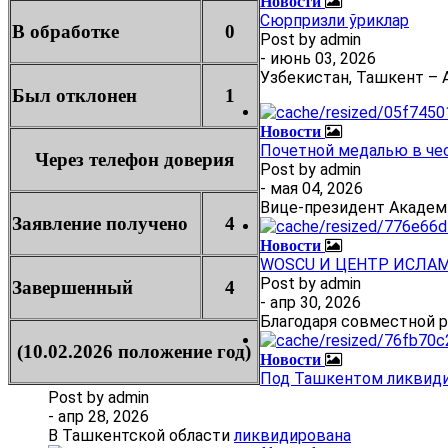
Новости
Сюрпризли ўриклар
В обработке
0
Post by
admin
- июнь 03, 2026
Узбекистан, Ташкент – А
Был отклонен
1
Новости
Почетной медалью в че
Через телефон доверия
Post by
admin
- мая 04, 2026
Вице-президент Академ
Заявление получено
4
Новости
WOSCU И ЦЕНТР ИСЛА
Post by
admin
Завершенный
4
- апр 30, 2026
Благодаря совместной 
(10.02.2026 положение год)
Новости
Под Ташкентом ликвиди
Post by
admin
- апр 28, 2026
В Ташкентской области
ликвидирована