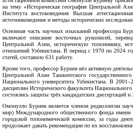
аттестационной комиссией Омонулле Буриеву присвое
на тему «Историческая география Центральной Ази
Института востоковедения Высшая аттестационна
источниковедение и методы исторических исследован
Основная часть научных изысканий профессора Бури
включают описание восточных рукописей, перево
Центральной Азии, историческую топонимику, ис
отношений Узбекистана. В период с 1970 по 2024 г
статей, составило 631 работу.
Кроме того, профессор Буриев вёл активную деятель
Центральной Азии Ташкентского государственного 
Национального университета Узбекистана. В 2001–
дисциплин Исторического факультета Национального 
состоялись защиты трёх кандидатских диссертаций и 
Омонулло Буриев является членом редколлегии науч
мир) Международного общественного фонда имени Б
городской топонимической комиссии, за годы деят
продолжает давать рекомендации по их восстановлен