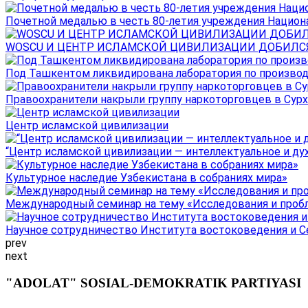
Почетной медалью в честь 80-летия учреждения Национал
WOSCU И ЦЕНТР ИСЛАМСКОЙ ЦИВИЛИЗАЦИИ ДОБИЛСЯ В
Под Ташкентом ликвидирована лаборатория по производ
Правоохранители накрыли группу наркоторговцев в Сурха
Центр исламской цивилизации
“Центр исламской цивилизации — интеллектуальное и ду
Культурное наследие Узбекистана в собраниях мира»
Международный семинар на тему «Исследования и пробле
Научное сотрудничество Института востоковедения и Се
prev
next
"ADOLAT" SOSIAL-DEMOKRATIK PARTIYASI