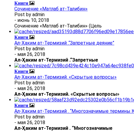
Книги
Сочинение «Матлаб ат-Талибин»
Post by
admin
- июнь 10, 2018
Сочинение «Матлаб ат-Талибин» (Цель
Книги
Ал-Ҳаким ат-Термизий .“Запретные деяние”
Post by
admin
- мая 26, 2018
Ал
-
Ҳаким ат-Термизий
.
“Запретные
Книги
Ал-Ҳаким ат-Термизий. «Скрытые вопросы»
Post by
admin
- мая 26, 2018
Ал
-
Ҳаким ат-Термизий
. «Скрытые вопросы»
Книги
Ал-Ҳаким ат-Термизий . “Многозначимые термины К
Post by
admin
- мая 26, 2018
Ал
-
Ҳаким ат-Термизий
.
“Многозначимые