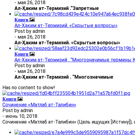
- мая 26, 2018
Ал
-
Ҳаким ат-Термизий
.
“Запретные
Книги
Ал-Ҳаким ат-Термизий. «Скрытые вопросы»
Post by
admin
- мая 26, 2018
Ал
-
Ҳаким ат-Термизий
. «Скрытые вопросы»
Книги
Ал-Ҳаким ат-Термизий . “Многозначимые термины К
Post by
admin
- мая 26, 2018
Ал
-
Ҳаким ат-Термизий
.
“Многозначимые
Has no content to show!
Книги
Сочинение «Матлаб ат-Талибин»
Post by
admin
- июнь 10, 2018
Сочинение «Матлаб ат-Талибин» (Цель ищущих [Истину]), 