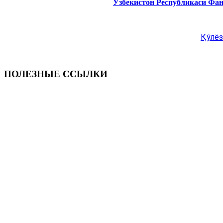
Ўзбекистон Республикаси Фа
Қўлёз
ПОЛЕЗНЫЕ ССЫЛКИ