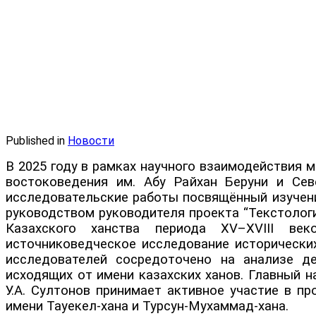
Published in
Новости
В 2025 году в рамках научного взаимодействия 
востоковедения им. Абу Райхан Беруни и Сев
исследовательские работы посвящённый изучени
руководством руководителя проекта “Текстолог
Казахского ханства периода XV–XVIII век
источниковедческое исследование исторических
исследователей сосредоточено на анализе де
исходящих от имени казахских ханов. Главный н
У.А. Султонов принимает активное участие в пр
имени Тауекел-хана и Турсун-Мухаммад-хана.