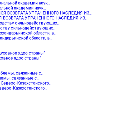
ьной академии наук...
ОЗВРАТА УТРАЧЕННОГО НАСЛЕДИЯ ИЗ...
ству сильнодействующих...
ндарьинской области, в...
ховное ядро страны”
мы, связанные с...
веро-Казахстанского...