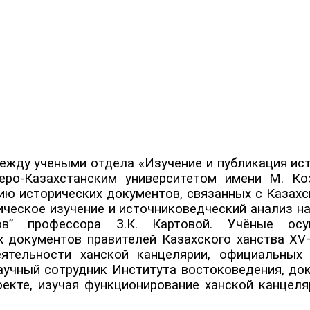
между учеными отдела «Изучение и публикация ис
еро-Казахстанским университетом имени М. Ко
ю исторических документов, связанных с Казахс
ическое изучение и источниковедческий анализ н
ов” профессора З.К. Картовой. Учёные осу
 документов правителей Казахского ханства XV–X
ятельности ханской канцелярии, официальных 
аучный сотрудник Института востоковедения, док
оекте, изучая функционирование ханской канцеля