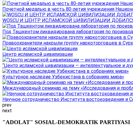
Почетной медалью в честь 80-летия учреждения Национал
WOSCU И ЦЕНТР ИСЛАМСКОЙ ЦИВИЛИЗАЦИИ ДОБИЛСЯ В
Под Ташкентом ликвидирована лаборатория по производ
Правоохранители накрыли группу наркоторговцев в Сурха
Центр исламской цивилизации
“Центр исламской цивилизации — интеллектуальное и ду
Культурное наследие Узбекистана в собраниях мира»
Международный семинар на тему «Исследования и пробле
Научное сотрудничество Института востоковедения и Се
prev
next
"ADOLAT" SOSIAL-DEMOKRATIK PARTIYASI