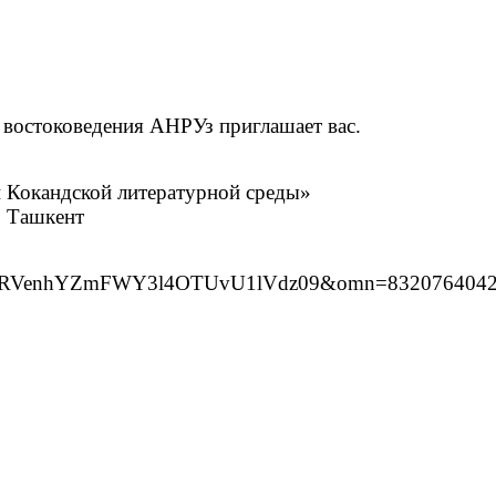
 востоковедения АНРУз приглашает вас.
и Кокандской литературной среды»
, Ташкент
MxNjRVenhYZmFWY3l4OTUvU1lVdz09&omn=832076404