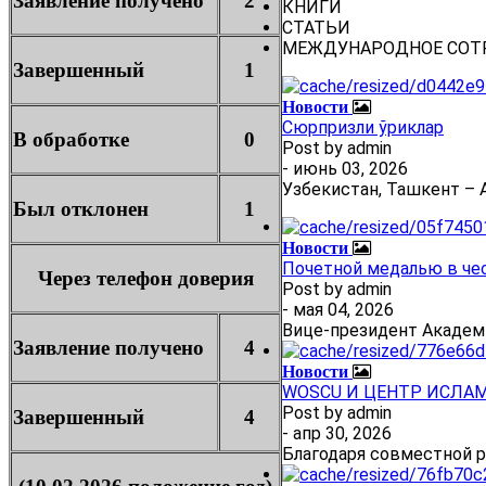
Заявление получено
2
КНИГИ
СТАТЬИ
МЕЖДУНАРОДНОЕ СОТ
Завершенный
1
Новости
Сюрпризли ўриклар
В обработке
0
Post by
admin
- июнь 03, 2026
Узбекистан, Ташкент – А
Был отклонен
1
Новости
Почетной медалью в че
Через телефон доверия
Post by
admin
- мая 04, 2026
Вице-президент Академ
Заявление получено
4
Новости
WOSCU И ЦЕНТР ИСЛА
Post by
admin
Завершенный
4
- апр 30, 2026
Благодаря совместной 