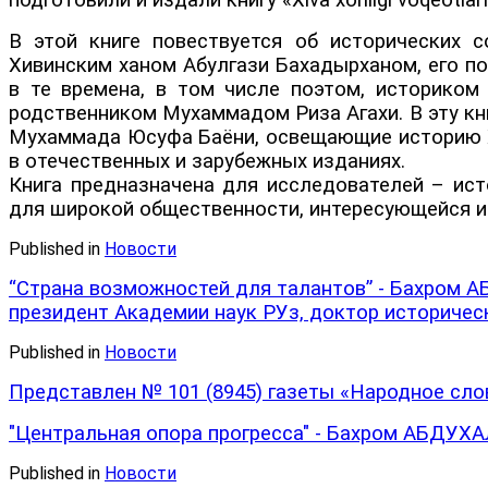
подготовили и издали книгу «Xiva xonligi voqeotlari» 
В этой книге повествуется об исторических с
Хивинским ханом Абулгази Бахадырханом, его п
в те времена, в том числе поэтом, историко
родственником Мухаммадом Риза Агахи. В эту кн
Мухаммада Юсуфа Баёни, освещающие историю Хи
в отечественных и зарубежных изданиях.
Книга предназначена для исследователей – ист
для широкой общественности, интересующейся ис
Published in
Новости
“Страна возможностей для талантов” - Бахром 
президент Академии наук РУз, доктор историчес
Published in
Новости
Представлен № 101 (8945) газеты «Народное слово
"Центральная опора прогресса" - Бахром АБДУХА
Published in
Новости