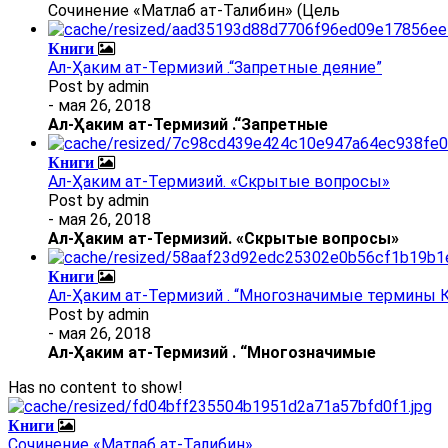
Сочинение «Матлаб ат-Талибин» (Цель
Книги
Ал-Ҳаким ат-Термизий .“Запретные деяние”
Post by
admin
- мая 26, 2018
Ал
-
Ҳаким ат-Термизий
.
“Запретные
Книги
Ал-Ҳаким ат-Термизий. «Скрытые вопросы»
Post by
admin
- мая 26, 2018
Ал
-
Ҳаким ат-Термизий
. «Скрытые вопросы»
Книги
Ал-Ҳаким ат-Термизий . “Многозначимые термины К
Post by
admin
- мая 26, 2018
Ал
-
Ҳаким ат-Термизий
.
“Многозначимые
Has no content to show!
Книги
Сочинение «Матлаб ат-Талибин»