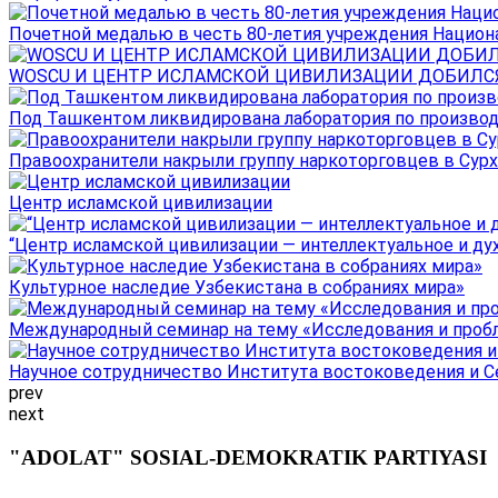
Почетной медалью в честь 80-летия учреждения Национал
WOSCU И ЦЕНТР ИСЛАМСКОЙ ЦИВИЛИЗАЦИИ ДОБИЛСЯ В
Под Ташкентом ликвидирована лаборатория по производ
Правоохранители накрыли группу наркоторговцев в Сурха
Центр исламской цивилизации
“Центр исламской цивилизации — интеллектуальное и ду
Культурное наследие Узбекистана в собраниях мира»
Международный семинар на тему «Исследования и пробле
Научное сотрудничество Института востоковедения и Се
prev
next
"ADOLAT" SOSIAL-DEMOKRATIK PARTIYASI