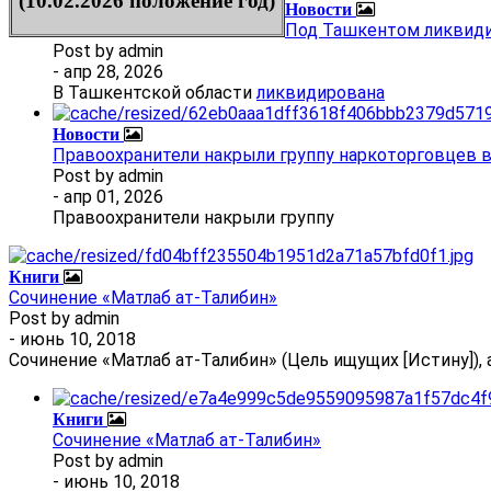
(10.02.2026 положение год)
Новости
Под Ташкентом ликвиди
Post by
admin
- апр 28, 2026
В Ташкентской области
ликвидирована
Новости
Правоохранители накрыли группу наркоторговцев 
Post by
admin
- апр 01, 2026
Правоохранители накрыли группу
Книги
Сочинение «Матлаб ат-Талибин»
Post by
admin
- июнь 10, 2018
Сочинение «Матлаб ат-Талибин» (Цель ищущих [Истину]), 
Книги
Сочинение «Матлаб ат-Талибин»
Post by
admin
- июнь 10, 2018