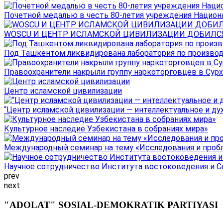
Почетной медалью в честь 80-летия учреждения Национал
WOSCU И ЦЕНТР ИСЛАМСКОЙ ЦИВИЛИЗАЦИИ ДОБИЛСЯ В
Под Ташкентом ликвидирована лаборатория по производ
Правоохранители накрыли группу наркоторговцев в Сурха
Центр исламской цивилизации
“Центр исламской цивилизации — интеллектуальное и ду
Культурное наследие Узбекистана в собраниях мира»
Международный семинар на тему «Исследования и пробле
Научное сотрудничество Института востоковедения и Се
prev
next
"ADOLAT" SOSIAL-DEMOKRATIK PARTIYASI