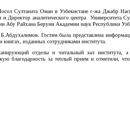
сол Султаната Оман в Узбекистане г-жа Джабр Наси
 и Директор аналитического центра Университета Су
ни Абу Райхана Беруни Академии наук Республики Узб
 Б.Абдухалимов. Гостям была представлена информаци
и книгах, изданных сотрудниками института.
сканирующий отделы и читальный зал института, 
окую благодарность за теплый прием и отметили, чт