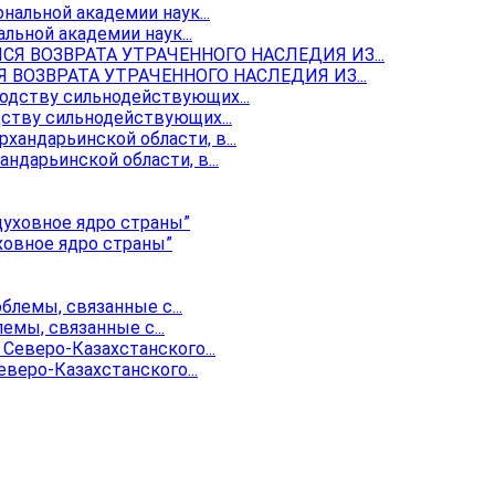
ьной академии наук...
ОЗВРАТА УТРАЧЕННОГО НАСЛЕДИЯ ИЗ...
ству сильнодействующих...
ндарьинской области, в...
ховное ядро страны”
мы, связанные с...
веро-Казахстанского...