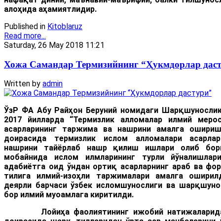
алоҳида аҳамиятлидир.
Published in
Kitoblaruz
Read more...
Saturday, 26 May 2018 11:21
Хожа Самандар Термизийнинг “Ҳукмдорлар дас
Written by
admin
ЎзР ФА Абу Райҳон Беруний номидаги Шарқшунослик
2017 йилларда “Термизлик алломалар илмий меро
асарлари
нинг таржима ва нашрини амалга ошири
доирасида термизлик ислом алломалари асарлар
нашрини тайёрлаб нашр қилиш ишлари олиб бори
мобайнида ислом илмларининг турли йўналишлар
адабиётга оид ўндан ортиқ асарларнинг араб ва фор
тилига илмий-изоҳли таржималари амалга оширилд
деярли барчаси ўзбек исломшунослиги ва шарқшуно
бор илмий муоамлага киритилди.
Лойиҳа фаолиятининг ижобий натижаларидан 