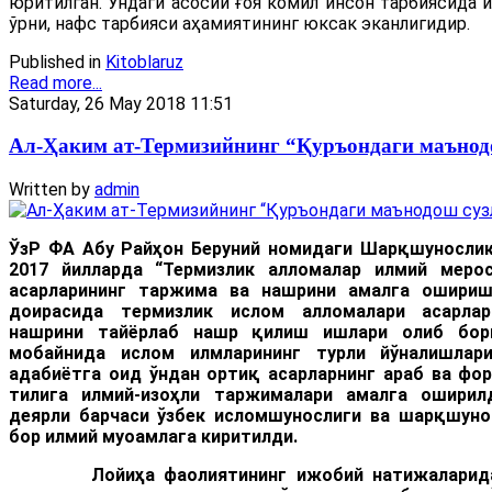
юритилган. Ундаги асосий ғоя комил инсон тарбиясида 
ўрни, нафс тарбияси аҳамиятининг юксак эканлигидир.
Published in
Kitoblaruz
Read more...
Saturday, 26 May 2018 11:51
Ал-Ҳаким ат-Термизийнинг “Қуръондаги маънод
Written by
admin
ЎзР ФА Абу Райҳон Беруний номидаги Шарқшунослик
2017 йилларда “Термизлик алломалар илмий меро
асарлари
нинг таржима ва нашрини амалга ошири
доирасида термизлик ислом алломалари асарлар
нашрини тайёрлаб нашр қилиш ишлари олиб бори
мобайнида ислом илмларининг турли йўналишлар
адабиётга оид ўндан ортиқ асарларнинг араб ва фор
тилига илмий-изоҳли таржималари амалга оширилд
деярли барчаси ўзбек исломшунослиги ва шарқшуно
бор илмий муоамлага киритилди.
Лойиҳа фаолиятининг ижобий натижаларидан 