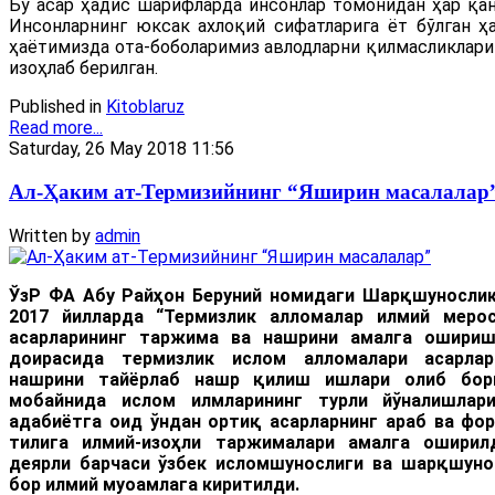
Бу асар ҳадис шарифларда инсонлар томонидан ҳар қан
Инсонларнинг юксак ахлоқий сифатларига ёт бўлган ҳа
ҳаётимизда ота-боболаримиз авлодларни қилмасликлари 
изоҳлаб берилган.
Published in
Kitoblaruz
Read more...
Saturday, 26 May 2018 11:56
Ал-Ҳаким ат-Термизийнинг “Яширин масалалар
Written by
admin
ЎзР ФА Абу Райҳон Беруний номидаги Шарқшунослик
2017 йилларда “Термизлик алломалар илмий меро
асарлари
нинг таржима ва нашрини амалга ошири
доирасида термизлик ислом алломалари асарлар
нашрини тайёрлаб нашр қилиш ишлари олиб бори
мобайнида ислом илмларининг турли йўналишлар
адабиётга оид ўндан ортиқ асарларнинг араб ва фор
тилига илмий-изоҳли таржималари амалга оширилд
деярли барчаси ўзбек исломшунослиги ва шарқшуно
бор илмий муоамлага киритилди.