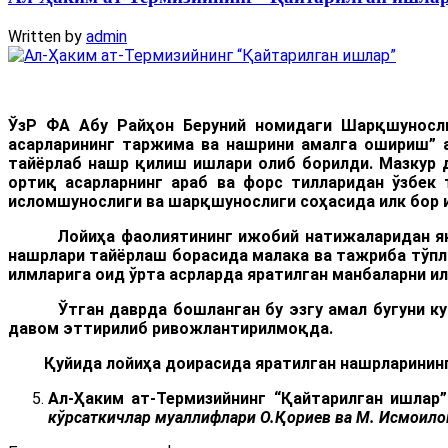
Written by
admin
ЎзР ФА Абу Райҳон Беруний номидаги Шарқшуносли
асарлари
нинг таржима ва нашрини амалга ошириш
” 
тайёрлаб нашр қилиш ишлари олиб борилди. Мазкур д
ортиқ асарларнинг араб ва форс тилларидан ўзбек 
исломшунослиги ва шарқшунослиги соҳасида илк бор 
Лойиҳа фаолиятининг ижобий натижаларидан яна би
нашрлари тайёрлаш борасида малака ва тажриба тўпл
илмларига оид ўрта асрларда яратилган манбаларни 
Ўтган даврда бошланган бу эзгу амал бугуни кун
давом эттирилиб ривожлантирилмоқда.
Қуйида лойиҳа доирасида яратилган нашрларининг 
Ал
-
Ҳаким ат-Термизийнинг
“Қайтарилган ишлар”
кўрсаткичлар муаллифлари О.Қориев ва М. Исмоилов.