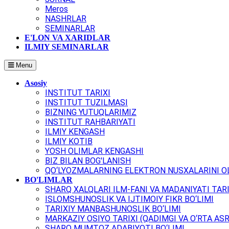
Meros
NASHRLAR
SEMINARLAR
E'LON VA XARIDLAR
ILMIY SEMINARLAR
Menu
Asosiy
INSTITUT TARIXI
INSTITUT TUZILMASI
BIZNING YUTUQLARIMIZ
INSTITUT RAHBARIYATI
ILMIY KENGASH
ILMIY KOTIB
YOSH OLIMLAR KENGASHI
BIZ BILAN BOG'LANISH
QO‘LYOZMALARNING ELEKTRON NUSXALARINI OL
BO'LIMLAR
SHARQ XALQLARI ILM-FANI VA MADANIYATI TARI
ISLOMSHUNOSLIK VA IJTIMOIY FIKR BO‘LIMI
TARIXIY MANBASHUNOSLIK BO‘LIMI
MARKAZIY OSIYO TARIXI (QADIMGI VA O‘RTA ASR
SHARQ MUMTOZ ADABIYOTI BO‘LIMI