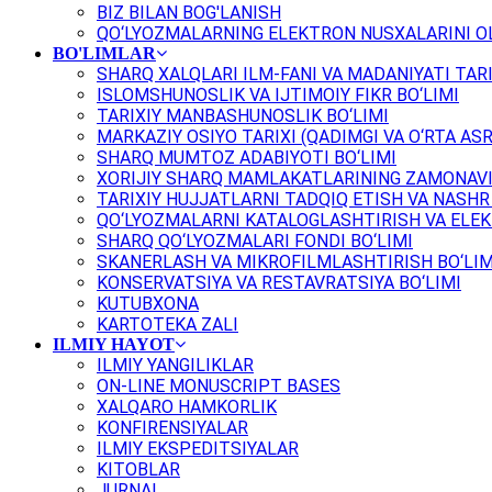
BIZ BILAN BOG'LANISH
QO‘LYOZMALARNING ELEKTRON NUSXALARINI OL
BO'LIMLAR
SHARQ XALQLARI ILM-FANI VA MADANIYATI TARI
ISLOMSHUNOSLIK VA IJTIMOIY FIKR BO‘LIMI
TARIXIY MANBASHUNOSLIK BO‘LIMI
MARKAZIY OSIYO TARIXI (QADIMGI VA O‘RTA ASR
SHARQ MUMTOZ ADABIYOTI BO‘LIMI
XORIJIY SHARQ MAMLAKATLARINING ZAMONAVI
TARIXIY HUJJATLARNI TADQIQ ETISH VA NASHR 
QO‘LYOZMALARNI KATALOGLASHTIRISH VA ELEK
SHARQ QO‘LYOZMALARI FONDI BO‘LIMI
SKANERLASH VA MIKROFILMLASHTIRISH BO‘LIM
KONSERVATSIYA VA RESTAVRATSIYA BO‘LIMI
KUTUBXONA
KARTOTEKA ZALI
ILMIY HAYOT
ILMIY YANGILIKLAR
ON-LINE MONUSCRIPT BASES
XALQARO HAMKORLIK
KONFIRENSIYALAR
ILMIY EKSPEDITSIYALAR
KITOBLAR
JURNAL