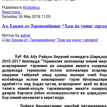
Published in
Kitoblaruz
Read more...
Saturday, 26 May 2018 11:05
Ал-Ҳаким ат-Термизийнинг “Ҳаж ва унинг сирла
Written by
admin
ЎзР ФА Абу Райҳон Беруний номидаги Шарқшу
2015-2017 йилларда “Термизлик алломалар илмий мер
асарлари
нинг таржима ва нашрини амалга ошири
доирасида термизлик ислом алломалари асарлар
нашрини тайёрлаб нашр қилиш ишлари олиб бори
мобайнида ислом илмларининг турли йўналишлар
адабиётга оид ўндан ортиқ асарларнинг араб ва фор
тилига илмий-изоҳли таржималари амалга оширилд
деярли барчаси ўзбек исломшунослиги ва шарқшуно
бор илмий муоамлага киритилди.
Лойиҳа фаолиятининг ижобий натижаларидан 