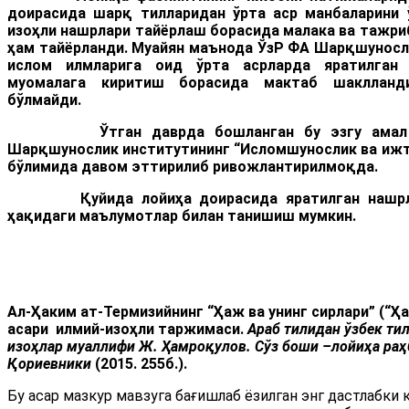
доирасида шарқ тилларидан ўрта аср манбаларини 
изоҳли нашрлари тайёрлаш борасида малака ва тажри
ҳам тайёрланди. Муайян маънода ЎзР ФА Шарқшуносл
ислом илмларига оид ўрта асрларда яратилган 
муомалага киритиш борасида мактаб шаклланд
бўлмайди.
Ўтган даврда бошланган бу эзгу амал бу
Шарқшунослик институтининг “Исломшунослик ва ижт
бўлимида давом эттирилиб ривожлантирилмоқда.
Қуйида лойиҳа доирасида яратилган нашрлар
ҳақидаги маълумотлар билан танишиш мумкин.
Ал
-
Ҳаким ат-Термизийнинг
“Ҳаж ва унинг сирлари” (“Ҳ
асари илмий-изоҳли таржимаси.
Араб тилидан ўзбек ти
изоҳлар муаллифи Ж. Ҳамроқулов.
Сўз боши –лойиҳа раҳб
Қориевники
(2015. 255б.).
Бу асар мазкур мавзуга бағишлаб ёзилган энг дастлабки