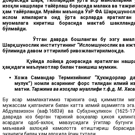
доирасида шарқ тилларидан ўрта аср манбаларини 
изоҳли нашрлари тайёрлаш борасида малака ва тажри
ҳам тайёрланди. Муайян маънода ЎзР ФА Шарқшуносл
ислом илмларига оид ўрта асрларда яратилган 
муомалага киритиш борасида мактаб шаклланд
бўлмайди.
Ўтган даврда бошланган бу эзгу амал бу
Шарқшунослик институтининг “Исломшунослик ва ижт
бўлимида давом эттирилиб ривожлантирилмоқда.
Қуйида лойиҳа доирасида яратилган нашрлар
ҳақидаги маълумотлар билан танишиш мумкин.
Хожа Самандар Термизийнинг
“Ҳукмдорлар да
мулук”) номли асарининг форс тилидан илмий и
матни.
Таржима ва изоҳлар муаллифи т.ф.д. М. Хас
Бу асар мамлакатимиз тарихига оид қимматли маъ
мужассам қилганлиги билан катта илмий аҳамиятга эга.
Абдулазизхон (ваф.1683й) ва Субҳонқулихон (1625-1
даврида юз берган тарихий воқеалар ҳикоя қилинг
асардаги одоб-ахлоқ мавзусидаги ўгитлар бугунг
маънавий ахлоқий камолотга етиштириш борасида
эканлиги билан ҳам алоҳида ўрин тутади.