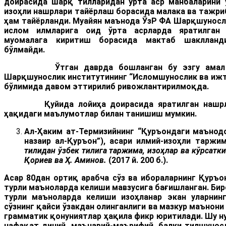
доирасида шарқ тилларидан ўрта аср манбаларини 
изоҳли нашрлари тайёрлаш борасида малака ва тажри
ҳам тайёрланди. Муайян маънода ЎзР ФА Шарқшуносл
ислом илмларига оид ўрта асрларда яратилган 
муомалага киритиш борасида мактаб шаклланд
бўлмайди.
Ўтган даврда бошланган бу эзгу амал бу
Шарқшунослик институтининг “Исломшунослик ва ижт
бўлимида давом эттирилиб ривожлантирилмоқда.
Қуйида лойиҳа доирасида яратилган нашрлар
ҳақидаги маълумотлар билан танишиш мумкин.
Ал
-
Ҳаким ат-Термизийнинг
“Қуръондаги маънодо
назаир ал-Қуръон”), асари илмий-изоҳли таржи
тилидан ўзбек тилига таржима, изоҳлар ва кўрсатк
Қориев ва Ҳ. Аминов.
(2017 й. 200 б.).
Асар 80дан ортиқ арабча сўз ва ибораларнинг Қуръо
турли маъноларда келиши мавзусига бағишланган. Биро
турли маъноларда келиши изоҳланар экан уларнин
сўзнинг қайси ўзакдан олинганлиги ва мазкур маънон
грамматик қонуниятлар ҳақила фикр юритилади. Шу н
нафақат диний, маънавий-маърифий, балки тилшуносл