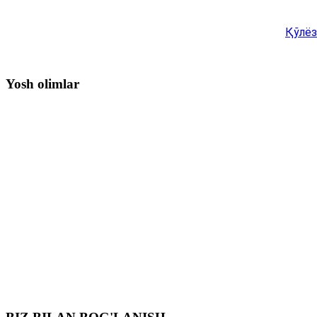
Қўлёз
Yosh olimlar