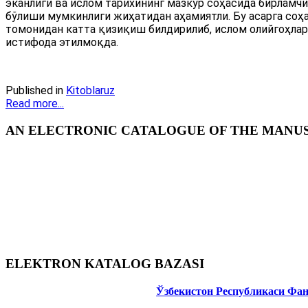
эканлиги ва ислом тарихининг мазкур соҳасида бирламч
бўлиши мумкинлиги жиҳатидан аҳамиятли. Бу асарга соҳ
томонидан катта қизиқиш билдирилиб, ислом олийгоҳла
истифода этилмоқда.
Published in
Kitoblaruz
Read more...
AN ELECTRONIC CATALOGUE OF THE MANUSC
ELEKTRON KATALOG BAZASI
Ўзбекистон Республикаси Фа