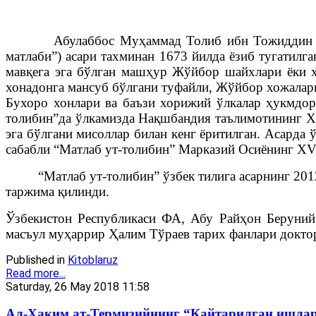
Абулаббос Муҳаммад Толиб ибн Тожиддин Ҳасанх
матлаби”) асари тахминан 1673 йилда ёзиб тугатилг
мавқега эга бўлган машҳур Жўйбор шайхлари ёки 
хонадонга мансуб бўлгани туфайли, Жўйбор хожалари
Бухоро хонлари ва баъзи хорижий ўлкалар ҳукмдор
толибин”да ўлкамизда Нақшбандия таълимотининг XV
эга бўлгани мисоллар билан кенг ёритилган. Асарда
сабабли “Матлаб ут-толибин” Марказий Осиёнинг XVI
“Матлаб ут-толибин” ўзбек тилига асарнинг 2012 
таржима қилинди.
Ўзбекистон Республикаси ФА, Абу Райҳон Беруни
масъул муҳаррир Ҳалим Тўраев тарих фанлари доктор
Published in
Kitoblaruz
Read more...
Saturday, 26 May 2018 11:58
Ал-Ҳаким ат-Термизийнинг “Қайтарилган ишла