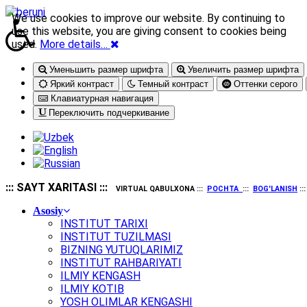
We use cookies to improve our website. By continuing to
use this website, you are giving consent to cookies being
used.
More details…
Уменьшить размер шрифта
Увеличить размер шрифта
Яркий контраст
Темный контраст
Оттенки серого
Клавиатурная навигация
Переключить подчеркивание
::: SAYT XARITASI :::
VIRTUAL QABULXONA :::
POCHTA
:::
BOG'LANISH
::
Asosiy
INSTITUT TARIXI
INSTITUT TUZILMASI
BIZNING YUTUQLARIMIZ
INSTITUT RAHBARIYATI
ILMIY KENGASH
ILMIY KOTIB
YOSH OLIMLAR KENGASHI