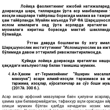
Лойиҳа фаолиятининг ижобий натижаларидан 
доирасида шарқ тилларидан ўрта аср манбаларини 
изоҳли нашрлари тайёрлаш борасида малака ва тажри
ҳам тайёрланди. Муайян маънода ЎзР ФА Шарқшуносл
ислом илмларига оид ўрта асрларда яратилган 
муомалага киритиш борасида мактаб шаклланд
бўлмайди.
Ўтган даврда бошланган бу эзгу амал бу
Шарқшунослик институтининг “Исломшунослик ва ижт
бўлимида давом эттирилиб ривожлантирилмоқда.
Қуйида лойиҳа доирасида яратилган нашрлар
ҳақидаги маълумотлар билан танишиш мумкин.
Ал
-
Ҳаким ат-Термизийнинг
“Яширин масалал
макнуна”) асари илмий-изоҳли таржимаси ва 
таржима, изоҳлар, кўрсаткичлар ва сўз боши му
(2017й. 300 б.).
Асар аксар ирфоний мавзуларни баён қилувчи асарлар
ҳамма ҳам билавермайдиган, тафаккур аҳли орасидан ай
олиши мумкин бўлган қалбда кечадиган нозик мас