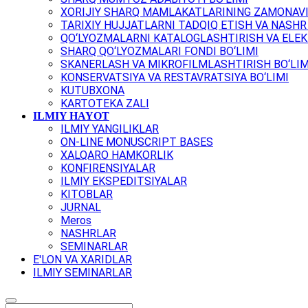
XORIJIY SHARQ MAMLAKATLARINING ZAMONAVI
TARIXIY HUJJATLARNI TADQIQ ETISH VA NASHR 
QO‘LYOZMALARNI KATALOGLASHTIRISH VA ELEK
SHARQ QO‘LYOZMALARI FONDI BO‘LIMI
SKANERLASH VA MIKROFILMLASHTIRISH BO‘LIM
KONSERVATSIYA VA RESTAVRATSIYA BO‘LIMI
KUTUBXONA
KARTOTEKA ZALI
ILMIY HAYOT
ILMIY YANGILIKLAR
ON-LINE MONUSCRIPT BASES
XALQARO HAMKORLIK
KONFIRENSIYALAR
ILMIY EKSPEDITSIYALAR
KITOBLAR
JURNAL
Meros
NASHRLAR
SEMINARLAR
E'LON VA XARIDLAR
ILMIY SEMINARLAR