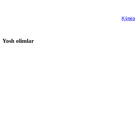
Қўлёз
Yosh olimlar