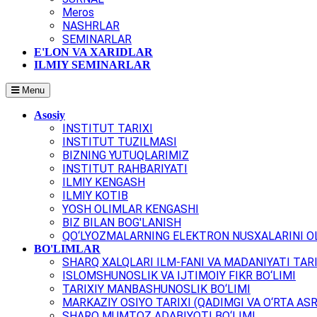
Meros
NASHRLAR
SEMINARLAR
E'LON VA XARIDLAR
ILMIY SEMINARLAR
Menu
Asosiy
INSTITUT TARIXI
INSTITUT TUZILMASI
BIZNING YUTUQLARIMIZ
INSTITUT RAHBARIYATI
ILMIY KENGASH
ILMIY KOTIB
YOSH OLIMLAR KENGASHI
BIZ BILAN BOG'LANISH
QO‘LYOZMALARNING ELEKTRON NUSXALARINI OL
BO'LIMLAR
SHARQ XALQLARI ILM-FANI VA MADANIYATI TARI
ISLOMSHUNOSLIK VA IJTIMOIY FIKR BO‘LIMI
TARIXIY MANBASHUNOSLIK BO‘LIMI
MARKAZIY OSIYO TARIXI (QADIMGI VA O‘RTA ASR
SHARQ MUMTOZ ADABIYOTI BO‘LIMI