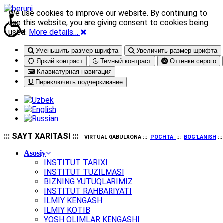
We use cookies to improve our website. By continuing to
use this website, you are giving consent to cookies being
used.
More details…
Уменьшить размер шрифта
Увеличить размер шрифта
Яркий контраст
Темный контраст
Оттенки серого
Клавиатурная навигация
Переключить подчеркивание
::: SAYT XARITASI :::
VIRTUAL QABULXONA :::
POCHTA
:::
BOG'LANISH
::
Asosiy
INSTITUT TARIXI
INSTITUT TUZILMASI
BIZNING YUTUQLARIMIZ
INSTITUT RAHBARIYATI
ILMIY KENGASH
ILMIY KOTIB
YOSH OLIMLAR KENGASHI