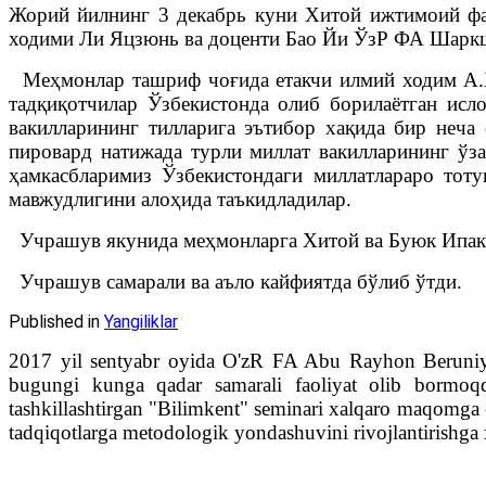
Жорий йилнинг 3 декабрь куни Хитой ижтимоий фа
ходими Ли Яцзюнь ва доценти Бао Йи ЎзР ФА Шарк
Меҳмонлар ташриф чоғида етакчи илмий ходим А.Х
тадқиқотчилар Ўзбекистонда олиб борилаётган исло
вакилларининг тилларига эътибор хақида бир неча 
пировард натижада турли миллат вакилларининг ўз
ҳамкасбларимиз Ўзбекистондаги миллатлараро тот
мавжудлигини алоҳида таъкидладилар.
Учрашув якунида меҳмонларга Хитой ва Буюк Ипак 
Учрашув самарали ва аъло кайфиятда бўлиб ўтди.
Published in
Yangiliklar
2017 yil sentyabr oyida O'zR FA Abu Rayhon Beruniy n
bugungi kunga qadar samarali faoliyat olib bormoqd
tashkillashtirgan "Bilimkent" seminari xalqaro maqomga e
tadqiqotlarga metodologik yondashuvini rivojlantirishga