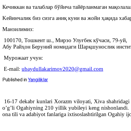
Кечиккан ва талаблар бўйича тайёрланмаган мақолала
Keйинчалик биз сизга аниқ куни ва жойи ҳақида хаба
Манзилимиз:
100170, Тошкент ш., Мирзо Улуғбек кўчаси, 79-уй,
Абу Райҳон Беруний номидаги Шарқшунослик инстит
Мурожаат учун:
E-mail:
ubaydullakarimov2020@gmail.com
Published in
Yangiliklar
16-17 dekabr kunlari Xorazm viloyati, Xiva shahridag
o’g’li Ogahiyning 210 yillik yubileyi keng nishonlandi
ona tili va adabiyot fanlariga ixtisoslashtirilgan Ogahiy i