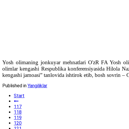
Yosh olimaning jonkuyar mehnatlari O'zR FA Yosh oli
olimlar kengashi Respublika konferensiyasida Hilola Nazi
kengashi jamoasi” tanlovida ishtirok etib, bosh sovrin –
Published in
Yangiliklar
Start
117
118
119
120
121