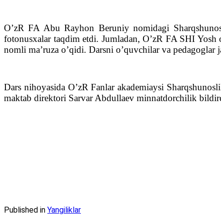
O’zR FA Abu Rayhon Beruniy nomidagi Sharqshunoslik
fotonusxalar taqdim etdi. Jumladan, O’zR FA SHI Yosh o
nomli ma’ruza o’qidi. Darsni o’quvchilar va pedagoglar ja
Dars nihoyasida O’zR Fanlar akademiaysi Sharqshunoslik
maktab direktori Sarvar Abdullaev minnatdorchilik bildir
Published in
Yangiliklar