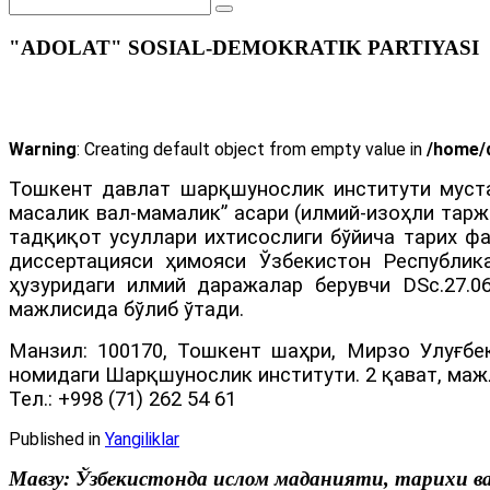
"ADOLAT" SOSIAL-DEMOKRATIK PARTIYASI
Warning
: Creating default object from empty value in
/home/d
Тошкент давлат шарқшунослик институти муста
масалик вал-мамалик” асари (илмий-изоҳли тарж
тадқиқот усуллари ихтисослиги бўйича тарих ф
диссертацияси ҳимояси Ўзбекистон Республи
ҳузуридаги илмий даражалар берувчи DSc.27.06
мажлисида бўлиб ўтади.
Манзил: 100170, Тошкент шаҳри, Мирзо Улуғбек
номидаги Шарқшунослик институти. 2 қават, маж
Тел.: +998 (71) 262 54 61
Published in
Yangiliklar
Мавзу: Ўзбекистонда ислом маданияти, тарихи в