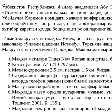
Ўзбекистон Республикаси Фанлар академияси Абу
«Ислом тарихи, санъати ва маданиятини тадқиқ қи
Убайдулла Каримов номидаги халқаро конференция
олиб бораётган магистрантлар, таянч докторантлар 
эътибор қаратган ҳолда, бошқа иштирокчиларнинг ёш
Илмий маъруза учун мақола ўзбек, инглиз ва рус тил
мақолалар тўплами шаклида Истанбул, Туркияда нашр
Маъруза учун регламент 15 дақиқа. Мақола матнлар
Мақола матнлари Times New Roman шрифтида, бел
Қоғоз ўлчами: А4 (210-297 мм).
Матн юқорисидан 2,5 см, пастдан 1,5 см, ўнгдан
Саҳифанинг юқори ўнг бурчагидаги биринчи қа
қаторда телефон рақами (коди билан) ва электро
Мавзу номи қорайтирилган катта ҳарфлар билан 
Мақолада мавзу орқали кўтарилган муаммо, ун
Илмий аппарат учун зарур ҳаволалар сатр ос
Тошкент, 2001. Б. 135.).
Мақолани электрон шаклда топшириш сўралади.