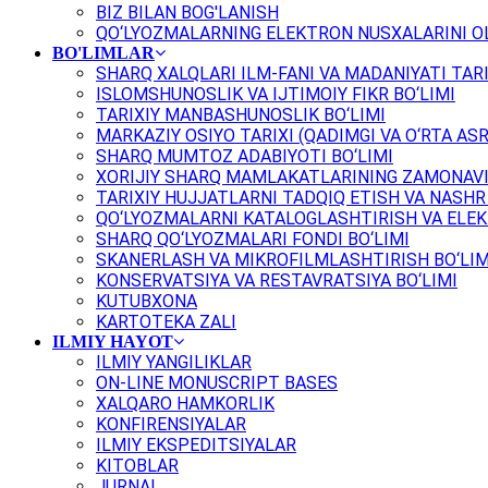
BIZ BILAN BOG'LANISH
QO‘LYOZMALARNING ELEKTRON NUSXALARINI OL
BO'LIMLAR
SHARQ XALQLARI ILM-FANI VA MADANIYATI TARI
ISLOMSHUNOSLIK VA IJTIMOIY FIKR BO‘LIMI
TARIXIY MANBASHUNOSLIK BO‘LIMI
MARKAZIY OSIYO TARIXI (QADIMGI VA O‘RTA ASR
SHARQ MUMTOZ ADABIYOTI BO‘LIMI
XORIJIY SHARQ MAMLAKATLARINING ZAMONAVI
TARIXIY HUJJATLARNI TADQIQ ETISH VA NASHR 
QO‘LYOZMALARNI KATALOGLASHTIRISH VA ELEK
SHARQ QO‘LYOZMALARI FONDI BO‘LIMI
SKANERLASH VA MIKROFILMLASHTIRISH BO‘LIM
KONSERVATSIYA VA RESTAVRATSIYA BO‘LIMI
KUTUBXONA
KARTOTEKA ZALI
ILMIY HAYOT
ILMIY YANGILIKLAR
ON-LINE MONUSCRIPT BASES
XALQARO HAMKORLIK
KONFIRENSIYALAR
ILMIY EKSPEDITSIYALAR
KITOBLAR
JURNAL